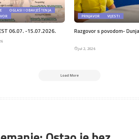
E
OGLASI I OBAVJEŠTENJA
AVOR
PRNJAVOR
VIJESTI
ST 06.07. -15.07.2026.
Razgovor s povodom- Dunja 
26
jul 2, 2026
Load More
emanje: Ostao je bez