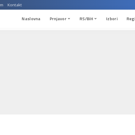
um
Kontakt
Naslovna
Prnjavor
RS/BiH
Izbori
Reg