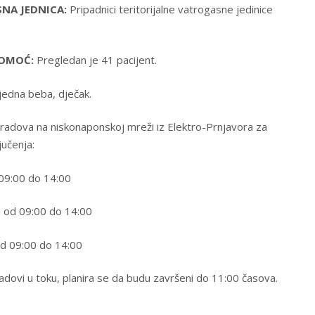
NA JEDNICA:
Pripadnici teritorijalne vatrogasne jedinice
POMOĆ:
Pregledan je 41 pacijent.
edna beba, dječak.
adova na niskonaponskoj mreži iz Elektro-Prnjavora za
jučenja:
 09:00 do 14:00
i od 09:00 do 14:00
od 09:00 do 14:00
radovi u toku, planira se da budu završeni do 11:00 časova.