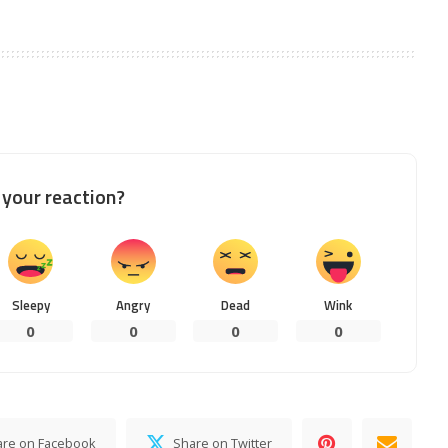
your reaction?
Sleepy
Angry
Dead
Wink
0
0
0
0
are on Facebook
Share on Twitter