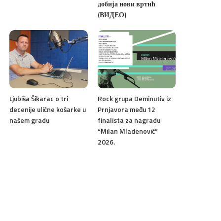
добија нови вртић
(ВИДЕО)
Ljubiša Šikarac o tri
Rock grupa Deminutiv iz
decenije ulične košarke u
Prnjavora među 12
našem gradu
finalista za nagradu
“Milan Mladenović”
2026.