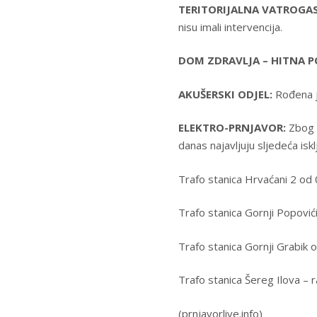
TERITORIJALNA VATROGAS
nisu imali intervencija.
DOM ZDRAVLJA – HITNA 
AKUŠERSKI ODJEL:
Rođena j
ELEKTRO-PRNJAVOR:
Zbog r
danas najavljuju sljedeća iskl
Trafo stanica Hrvaćani 2 od
Trafo stanica Gornji Popović
Trafo stanica Gornji Grabik 
Trafo stanica Šereg Ilova – 
(prnjavorlive.info)