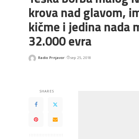
krova nad glavom, i
kičme i jedina nada 
32.000 evra
Radio Prnjavor
sep 25, 2018
Posted
by
SHARES