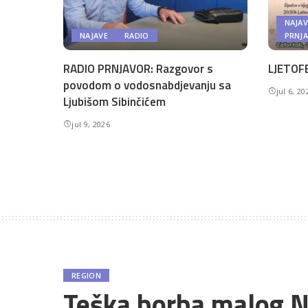
NAJAV
NAJAVE
RADIO
PRNJ
RADIO PRNJAVOR: Razgovor s
LJETOFE
povodom o vodosnabdjevanju sa
jul 6, 20
Ljubišom Sibinčićem
jul 9, 2026
REGION
Teška borba malog N