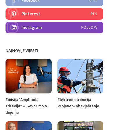
Facebook
LIKE
Pinterest
PIN
Instagram
FOLLOW
NAJNOVIJE VIJESTI
Emisija “Amplituda
Elektrodistribucija
zdravlja” – Govorimo o
Prnjavor- obavještenje
dojenju