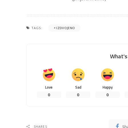
TAGS:
IZDVOJENO
What's 
Love
Sad
Happy
0
0
0
Sh
SHARES