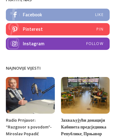
Facebook
LIKE
Pinterest
PIN
Instagram
FOLLOW
NAJNOVIJE VIJESTI
Radio Prnjavor:
Захваљујући донацији
“Razgovor s povodom”-
Кабинета предсједника
Miroslav Popadić
Републике, Прњавор