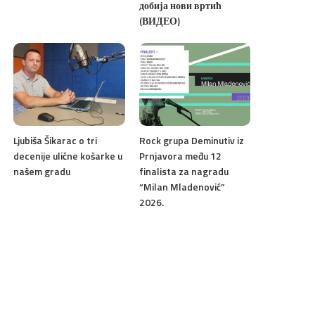
добија нови вртић
(ВИДЕО)
Ljubiša Šikarac o tri
Rock grupa Deminutiv iz
decenije ulične košarke u
Prnjavora među 12
našem gradu
finalista za nagradu
“Milan Mladenović”
2026.