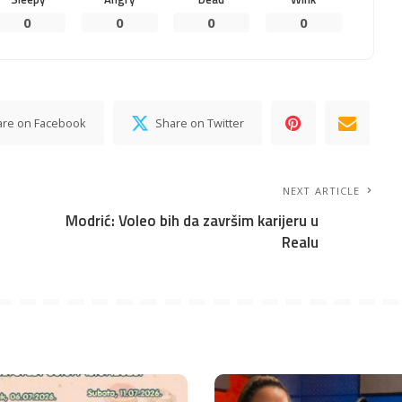
0
0
0
0
are on Facebook
Share on Twitter
NEXT ARTICLE
Modrić: Voleo bih da završim karijeru u
Realu