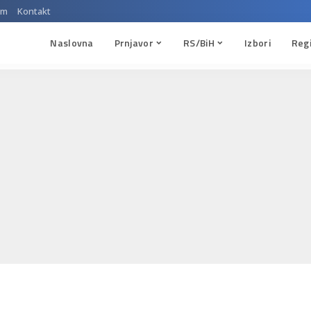
um
Kontakt
Naslovna
Prnjavor
RS/BiH
Izbori
Reg