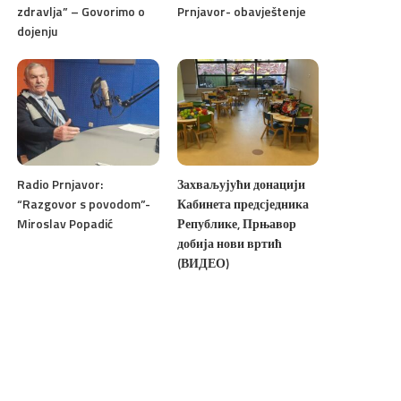
zdravlja” – Govorimo o
Prnjavor- obavještenje
dojenju
Radio Prnjavor:
Захваљујући донацији
“Razgovor s povodom”-
Кабинета предсједника
Miroslav Popadić
Републике, Прњавор
добија нови вртић
(ВИДЕО)