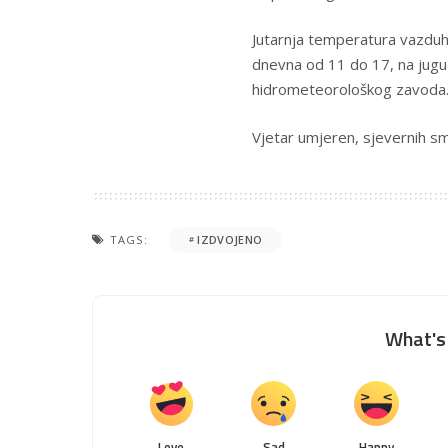
Jutarnja temperatura vazduha
dnevna od 11 do 17, na jugu
hidrometeorološkog zavoda
Vjetar umjeren, sjevernih sm
TAGS:
IZDVOJENO
What's 
Love
Sad
Happy