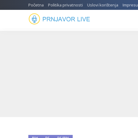
Početna
Politika privatnosti
Uslovi korištenja
Impres
BIH
RS
RS/BIH