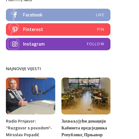
Facebook
LIKE
Pinterest
PIN
Instagram
FOLLOW
NAJNOVIJE VIJESTI
Radio Prnjavor:
Захваљујући донацији
“Razgovor s povodom”-
Кабинета предсједника
Miroslav Popadić
Републике, Прњавор