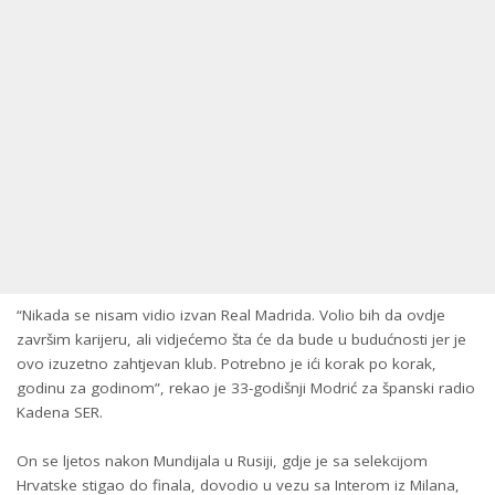
“Nikada se nisam vidio izvan Real Madrida. Volio bih da ovdje
završim karijeru, ali vidjećemo šta će da bude u budućnosti jer je
ovo izuzetno zahtjevan klub. Potrebno je ići korak po korak,
godinu za godinom”, rekao je 33-godišnji Modrić za španski radio
Kadena SER.
On se ljetos nakon Mundijala u Rusiji, gdje je sa selekcijom
Hrvatske stigao do finala, dovodio u vezu sa Interom iz Milana,