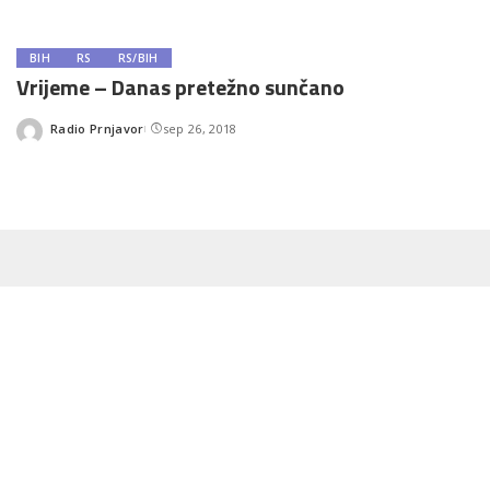
BIH
RS
RS/BIH
Vrijeme – Danas pretežno sunčano
Radio Prnjavor
sep 26, 2018
Posted
by