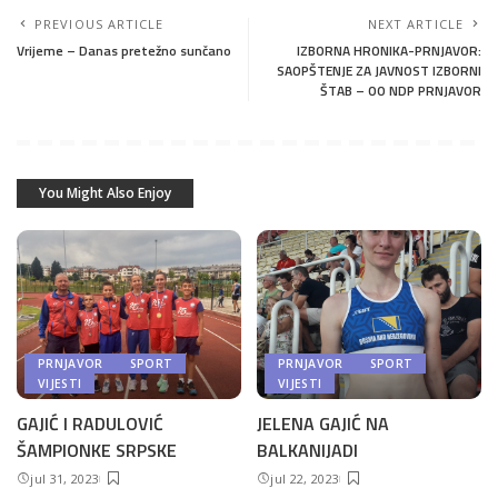
PREVIOUS ARTICLE
NEXT ARTICLE
Vrijeme – Danas pretežno sunčano
IZBORNA HRONIKA-PRNJAVOR:
SAOPŠTENJE ZA JAVNOST IZBORNI
ŠTAB – OO NDP PRNJAVOR
You Might Also Enjoy
PRNJAVOR
SPORT
PRNJAVOR
SPORT
VIJESTI
VIJESTI
GAJIĆ I RADULOVIĆ
JELENA GAJIĆ NA
ŠAMPIONKE SRPSKE
BALKANIJADI
jul 31, 2023
jul 22, 2023