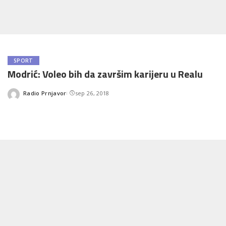
SPORT
Modrić: Voleo bih da završim karijeru u Realu
Radio Prnjavor
sep 26, 2018
Posted
by