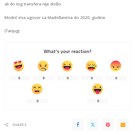
ali do tog transfera nije došlo.
Modrić ima ugovor sa Madriđanima do 2020. godine.
(Tanjug)
What's your reaction?
0
0
0
0
0
0
0
SHARES