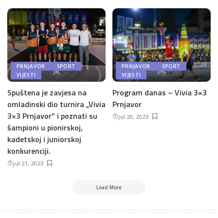
PRNJAVOR
SPORT
PRNJAVOR
SPORT
VIJESTI
VIJESTI
Spuštena je zavjesa na
Program danas – Vivia 3×3
omladinski dio turnira „Vivia
Prnjavor
3×3 Prnjavor“ i poznati su
jul 20, 2023
šampioni u pionirskoj,
kadetskoj i juniorskoj
konkurenciji.
jul 21, 2023
Load More