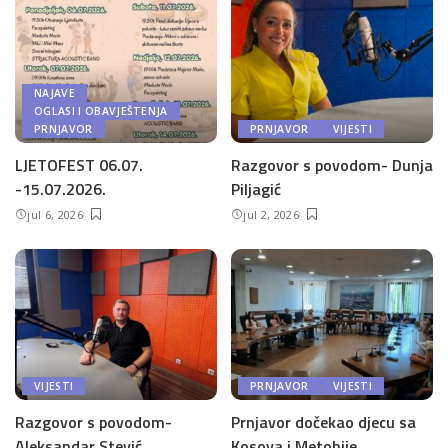
NAJAVE
OGLASI I OBAVJEŠTENJA
PRNJAVOR
PRNJAVOR
VIJESTI
LJETOFEST 06.07.
Razgovor s povodom- Dunja
-15.07.2026.
Piljagić
jul 6, 2026
jul 2, 2026
VIJESTI
PRNJAVOR
VIJESTI
Razgovor s povodom-
Prnjavor dočekao djecu sa
Aleksandar Stević
Kosova i Metohije