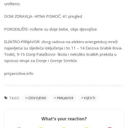
uništeno.
DOM ZDRAVLJA- HITNA POMOĆ: 41 pregled
PORODILIŠTE: rođene su dvije bebe, obje djevojčice
ELEKTRO-PRNJAVOR: zbog radova na elektro-energetskoj mreži
najavljena su sljedeća isključenja i to 11 – 14 časova Grabik Ilova-
Todići, 9-15 Donji Palačkovci- škola i nekoliko kratkih prekida u
isporuci struje za Donje i Gornje Smrtiće.
prnjavorlive.info
TAGS:
IZDVOJENO
PRNJAVOR
VIJESTI
What's your reaction?