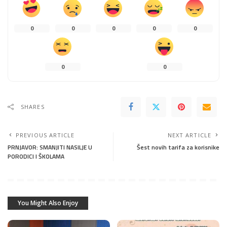
0
0
0
0
0
0
0
SHARES
PREVIOUS ARTICLE
NEXT ARTICLE
PRNJAVOR: SMANJITI NASILJE U
Šest novih tarifa za korisnike
PORODICI I ŠKOLAMA
You Might Also Enjoy