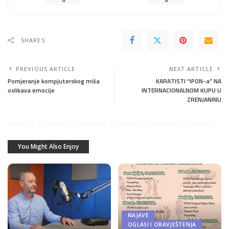
SHARES
PREVIOUS ARTICLE
NEXT ARTICLE
Pomjeranje kompjuterskog miša
KARATISTI “IPON-a” NA
oslikava emocije
INTERNACIONALNOM KUPU U
ZRENJANINU
You Might Also Enjoy
NAJAVE
OGLASI I OBAVJEŠTENJA