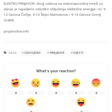
ELEKTRO-PRNJAVOR: zbog zadova na niskonaposnkoj mreži za
danas je najavljeno nekoliko isključenja električne energije i to: 9-
12 časova Čivčije, 9-14 Štrpci Mamutovac i 9-14 časova Gornji
Grabik.
prnjavorlive.info
TAGS:
IZDVOJENO
PRNJAVOR
VIJESTI
What's your reaction?
0
0
0
0
0
0
0