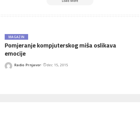
Load More
MAGAZIN
Pomjeranje kompjuterskog miša oslikava
emocije
Radio Prnjavor
dec 15, 2015
Posted
by