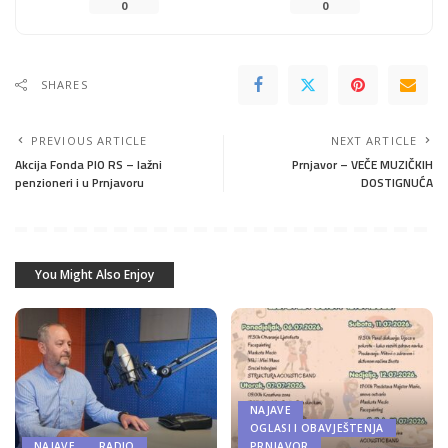
0
0
SHARES
PREVIOUS ARTICLE
NEXT ARTICLE
Akcija Fonda PIO RS – lažni
Prnjavor – VEČE MUZIČKIH
penzioneri i u Prnjavoru
DOSTIGNUĆA
You Might Also Enjoy
NAJAVE
OGLASI I OBAVJEŠTENJA
NAJAVE
RADIO
PRNJAVOR