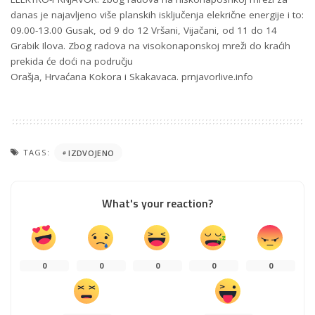
danas je najavljeno više planskih isključenja elekrične energije i to:
09.00-13.00 Gusak, od 9 do 12 Vršani, Vijačani, od 11 do 14
Grabik Ilova. Zbog radova na visokonaponskoj mreži do kraćih
prekida će doći na području
Orašja, Hrvaćana Kokora i Skakavaca. prnjavorlive.info
TAGS:
IZDVOJENO
What's your reaction?
0
0
0
0
0