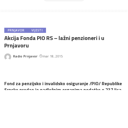
PRNJAVOR
VIJESTI
Akcija Fonda PIO RS – lažni penzioneri i u
Prnjavoru
Radio Prnjavor
mar 18, 2015
Posted
by
Fond za penzijsko i invalidsko osiguranje /PIO/ Republike
Srpske predao je nadležnim organima podatke o 237 lica
koja su otkrivena u prevarama sa penzijama, saopšteno
je danas iz Fonda.
Nakon izvršenih provjera, iz prava na
penziju do sada je isključeno 248 korisnika.