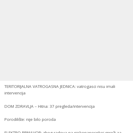
TERITORIJALNA VATROGASNA JEDNICA: vatrogasci nisu imali
intervencija
DOM ZDRAVLJA – Hitna: 37 pregleda/intervencija
Porodilište: nije bilo poroda
ELEKTRO-PRNJAVOR: zbog radova na niskonaposnkoj mreži za