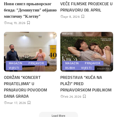
Нови сингл прњаворског
VEČE FILMSKE PROJEKCIJE U
бенда: “Деминутив” објавио
PRNJAVORU 08. APRIL
мистичну “Клетву”
apr 8, 2026
maj 19, 2026
MAGAZIN
PRNJAVOR
MAGAZIN
PRNJAVOR
VIJESTI
RS/BIH
VIJESTI
ODRŽAN “KONCERT
PREDSTAVA “KUĆA NA
PRIJATELJIMA” U
PLAŽI” PRED
PRNJAVORU POVODOM
PRNJAVORSKOM PUBLIKOM
DANA GRADA
feb 24, 2026
mar 17, 2026
Load More