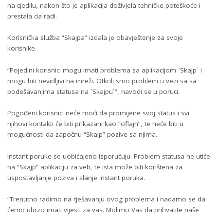
na cjedilu, nakon što je aplikacija doživjela tehničke poteškoće i
prestala da radi.
Korisnička služba “Skajpa” izdala je obavještenje za svoje
korisnike.
“Pojedini korisnici mogu imati problema sa aplikacijom `Skajp` i
mogu biti nevidljivi na mreži. Otkrili smo problem u vezi sa sa
podešavanjima statusa na `Skajpu`”, navodi se u poruci.
Pogođeni korisnici neće moći da promijene svoj status i svi
njihovi kontakti će biti prikazani kao “oflajn”, te neće biti u
mogućnosti da započnu “Skajp” pozive sa njima.
Instant poruke se uobičajeno isporučuju. Problem statusa ne utiče
na “Skajp” aplikaciju za veb, te ista može biti korištena za
uspostavljanje poziva i slanje instant poruka.
“Trenutno radimo na rješavanju ovog problema i nadamo se da
ćemo ubrzo imati vijesti za vas. Molimo Vas da prihvatite naše