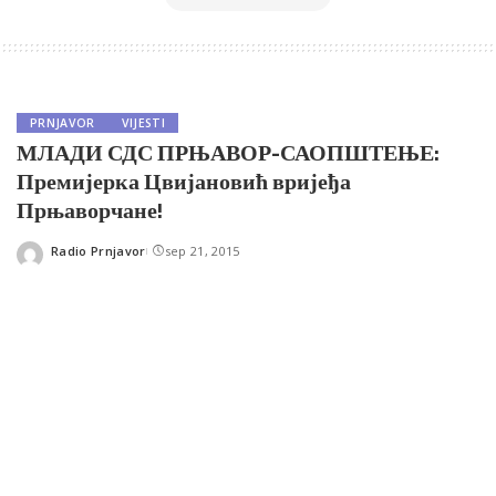
PRNJAVOR
VIJESTI
МЛАДИ СДС ПРЊАВОР-САОПШТЕЊЕ:
Премијерка Цвијановић вријеђа
Прњаворчане!
Radio Prnjavor
sep 21, 2015
Posted
by