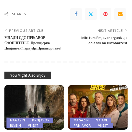
SHARES
PREVIOUS ARTICLE
NEXT ARTICLE
МЛАДИ СДС ПРЊАВОР-
Jelic turs Prnjavor organizuje
САОПШТЕЊЕ: Премијерка
odlazak na Oktobarfest
Цвијановић вријеђа Прњаворчане!
You Might Also Enjoy
MAGAZIN
PRNJAVOR
MAGAZIN
NAJAVE
RS/BIH
VIJESTI
PRNJAVOR
VIJESTI