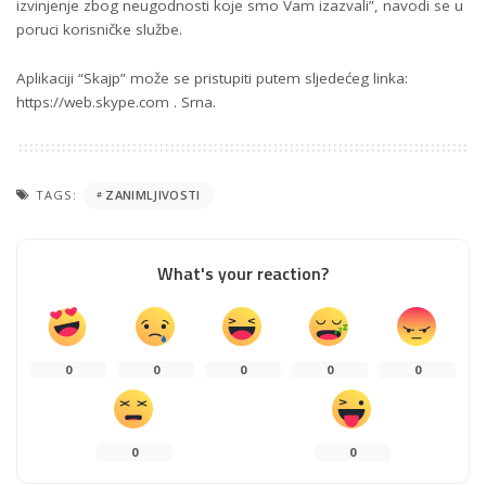
izvinjenje zbog neugodnosti koje smo Vam izazvali”, navodi se u
poruci korisničke službe.
Aplikaciji “Skajp” može se pristupiti putem sljedećeg linka:
https://web.skype.com . Srna.
TAGS:
ZANIMLJIVOSTI
What's your reaction?
0
0
0
0
0
0
0