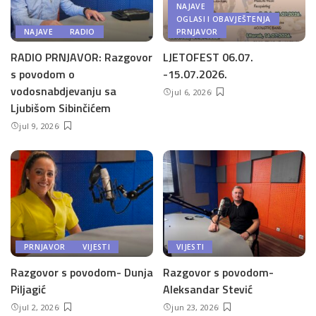
NAJAVE
OGLASI I OBAVJEŠTENJA
NAJAVE
RADIO
PRNJAVOR
RADIO PRNJAVOR: Razgovor
LJETOFEST 06.07.
s povodom o
-15.07.2026.
vodosnabdjevanju sa
jul 6, 2026
Ljubišom Sibinčićem
jul 9, 2026
PRNJAVOR
VIJESTI
VIJESTI
Razgovor s povodom- Dunja
Razgovor s povodom-
Piljagić
Aleksandar Stević
jul 2, 2026
jun 23, 2026