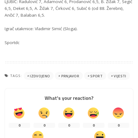
LJUBIĆ: Radulović 7, Adamović 6, Prodanović 6,5, B. Žižak 7, Segić
6,5, Deket 6,5, A. Žižak 7, Ćirković 6, Subić 6 (od 88. Žerebni),
Ančić 7, Balaban 6,5.
Igrač utakmice: Vladimir Simić (Sloga).
Sportdc
TAGS:
IZDVOJENO
PRNJAVOR
SPORT
VIJESTI
What's your reaction?
0
0
0
0
0