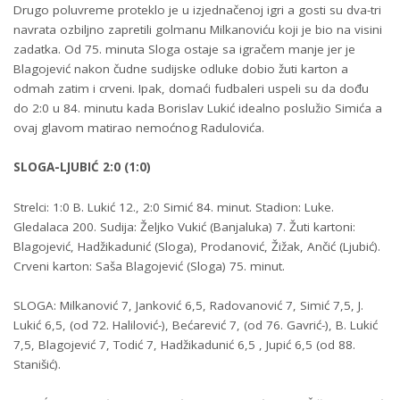
Drugo poluvreme proteklo je u izjednačenoj igri a gosti su dva-tri
navrata ozbiljno zapretili golmanu Milkanoviću koji je bio na visini
zadatka. Od 75. minuta Sloga ostaje sa igračem manje jer je
Blagojević nakon čudne sudijske odluke dobio žuti karton a
odmah zatim i crveni. Ipak, domaći fudbaleri uspeli su da dođu
do 2:0 u 84. minutu kada Borislav Lukić idealno poslužio Simića a
ovaj glavom matirao nemoćnog Radulovića.
SLOGA-LJUBIĆ 2:0 (1:0)
Strelci: 1:0 B. Lukić 12., 2:0 Simić 84. minut. Stadion: Luke.
Gledalaca 200. Sudija: Željko Vukić (Banjaluka) 7. Žuti kartoni:
Blagojević, Hadžikadunić (Sloga), Prodanović, Žižak, Ančić (Ljubić).
Crveni karton: Saša Blagojević (Sloga) 75. minut.
SLOGA: Milkanović 7, Janković 6,5, Radovanović 7, Simić 7,5, J.
Lukić 6,5, (od 72. Halilović-), Bećarević 7, (od 76. Gavrić-), B. Lukić
7,5, Blagojević 7, Todić 7, Hadžikadunić 6,5 , Jupić 6,5 (od 88.
Stanišić).