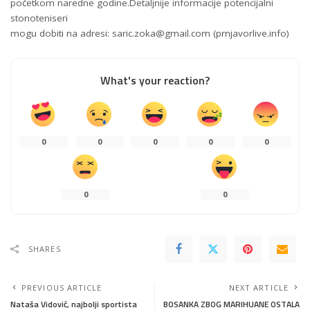
početkom naredne godine.Detaljnije informacije potencijalni
stonoteniseri
mogu dobiti na adresi:
saric.zoka@gmail.com
(prnjavorlive.info)
What's your reaction?
0
0
0
0
0
0
0
SHARES
PREVIOUS ARTICLE
NEXT ARTICLE
Nataša Vidović, najbolji sportista
BOSANKA ZBOG MARIHUANE OSTALA