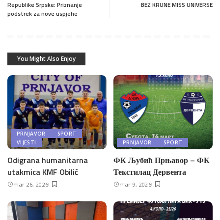
Republike Srpske: Priznanje
BEZ KRUNE MISS UNIVERSE
podstrek za nove uspjehe
You Might Also Enjoy
PRNJAVOR
SPORT
VIJESTI
PRNJAVOR
SPORT
Odigrana humanitarna
ФК Љубић Прњавор – ФК
utakmica KMF Obilić
Текстилац Дервента
mar 26, 2026
mar 9, 2026