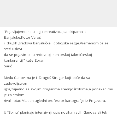
“Pojavljujemo se u Ligi rekreativaca,sa ekipama iz
Banjaluke,Kotor Varoši
i drugih gradova banjalučke i dobojske regije.Vremenom će se
steći uslovi
da se pojavimo i u redovnoj, seniorskoj takmičarskoj
konkurenciji” kaže Zoran
Sarić.
Među članovima je i Dragoš Strugar koji ističe da sa
zadovoljstvom
igra,zajedno sa svojim drugarima srednjoškolcima,a ponekad mu
je za stolom
rival i otac Mladen,ugledni professor kartografije iz Prnjavora.
U “Spinu” planiraju intenzivniji upis novih,mladih članova,ali tek