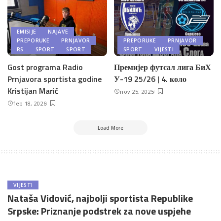
EMISIJE
NAJAVE
PREPORUKE
PRNJAVOR
PREPORUKE
PRNJAVOR
RS
SPORT
SPORT
SPORT
VIJESTI
Gost programa Radio
Премијер футсал лига БиХ
Prnjavora sportista godine
У-19 25/26 | 4. коло
Kristijan Marić
nov 25, 2025
feb 18, 2026
Load More
VIJESTI
Nataša Vidović, najbolji sportista Republike
Srpske: Priznanje podstrek za nove uspjehe