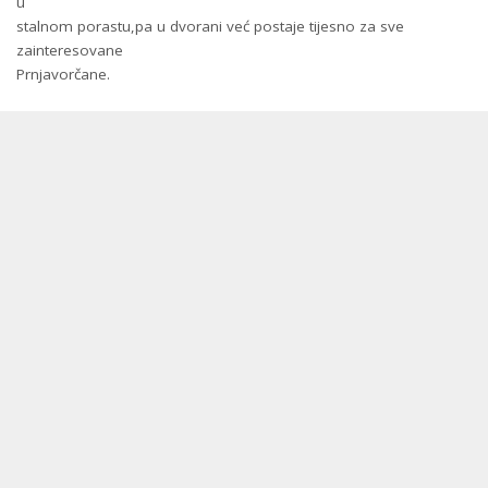
u
stalnom porastu,pa u dvorani već postaje tijesno za sve
zainteresovane
Prnjavorčane.