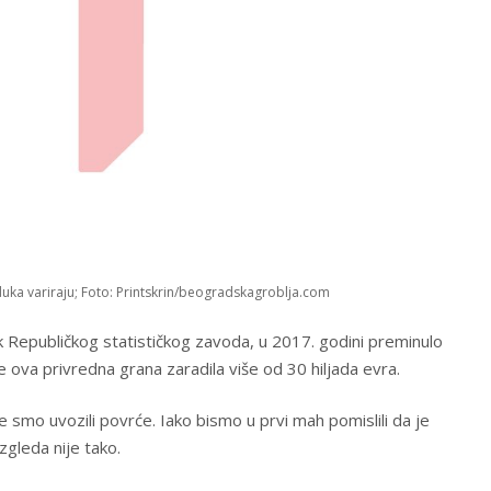
uka variraju; Foto: Printskrin/beogradskagroblja.com
 Republičkog statističkog zavoda, u 2017. godini preminulo
e ova privredna grana zaradila više od 30 hiljada evra.
 smo uvozili povrće. Iako bismo u prvi mah pomislili da je
zgleda nije tako.