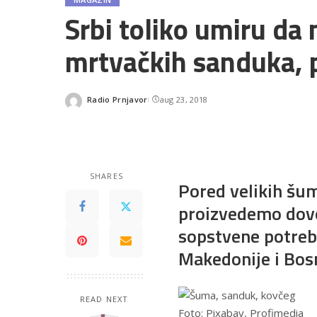
Srbi toliko umiru d
mrtvačkih sanduka, 
Radio Prnjavor
aug 23, 2018
Posted
by
SHARES
Pored velikih šum
proizvedemo dovo
sopstvene potrebe
Makedonije i Bos
READ NEXT
Foto: Pixabay, Profimedia