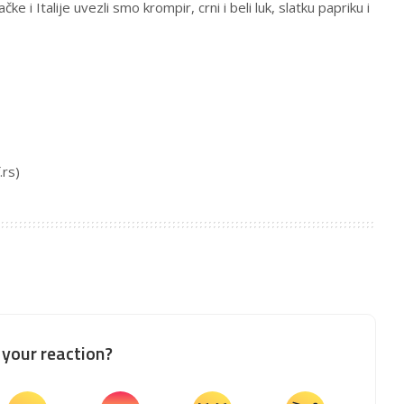
e i Italije uvezli smo krompir, crni i beli luk, slatku papriku i
.rs
)
your reaction?