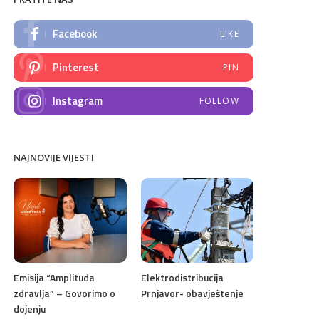
Facebook
LIKE
Pinterest
PIN
Instagram
FOLLOW
NAJNOVIJE VIJESTI
Emisija “Amplituda
Elektrodistribucija
zdravlja” – Govorimo o
Prnjavor- obavještenje
dojenju