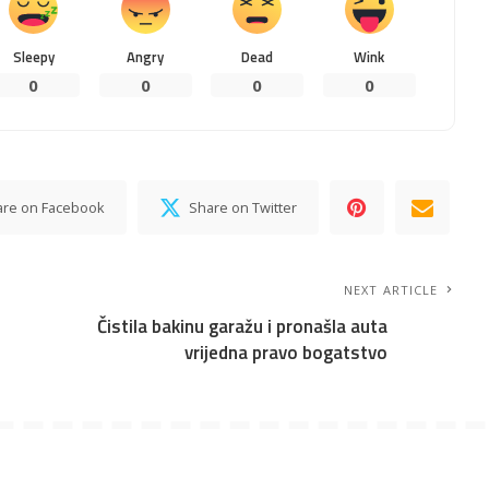
Sleepy
Angry
Dead
Wink
0
0
0
0
are on Facebook
Share on Twitter
NEXT ARTICLE
Čistila bakinu garažu i pronašla auta
vrijedna pravo bogatstvo