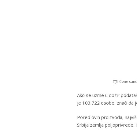
Cene sand
Ako se uzme u obzir podatak
je 103.722 osobe, znači da j
Pored ovih proizvoda, najviše
Srbija zemlja poljoprivrede, i