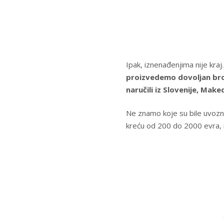
Ipak, iznenađenjima nije kraj
proizvedemo dovoljan br
naručili iz Slovenije, Make
Ne znamo koje su bile uvozn
kreću od 200 do 2000 evra, ni