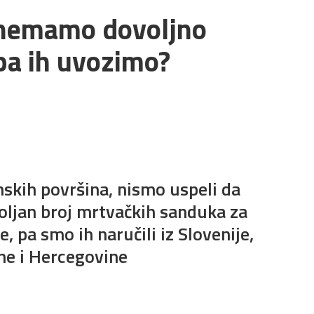
a nemamo dovoljno
pa ih uvozimo?
skih površina, nismo uspeli da
ljan broj mrtvačkih sanduka za
, pa smo ih naručili iz Slovenije,
ne i Hercegovine