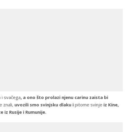
a i svačega
, a ono što prolazi njenu carinu zaista bi
e znali,
uvozili smo svinjsku dlaku i
pitome svinje
iz Kine,
ce iz Rusije i Rumunije.