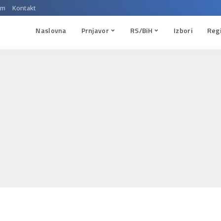
um
Kontakt
Naslovna
Prnjavor
RS/BiH
Izbori
Reg