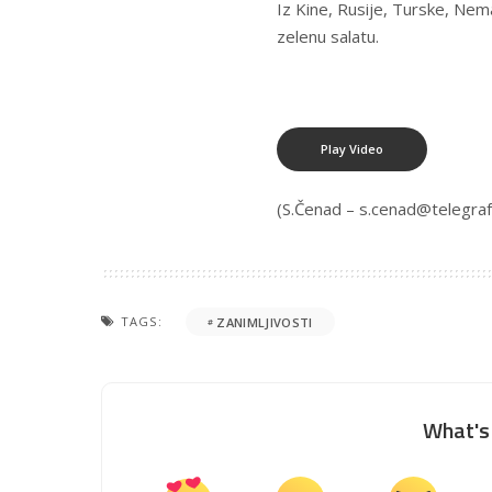
Iz Kine, Rusije, Turske, Nemačk
zelenu salatu.
Play Video
(S.Čenad –
s.cenad@telegraf
TAGS:
ZANIMLJIVOSTI
What's 