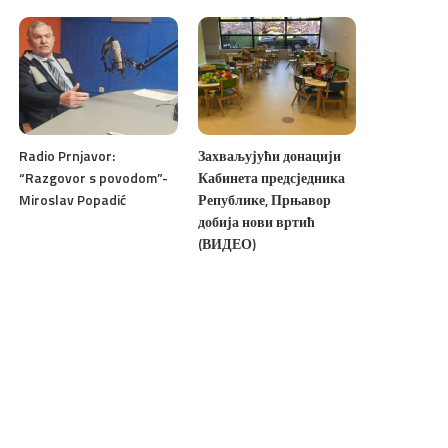
Radio Prnjavor:
Захваљујући донацији
“Razgovor s povodom”-
Кабинета предсједника
Miroslav Popadić
Републике, Прњавор
добија нови вртић
(ВИДЕО)