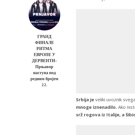
ГРАНД
ФИНАЛЕ
РИТМА
ЕВРОПЕ У
ДЕРВЕНТИ-
Прњавор
наступа под
редним бројем
22.
Srbija je
veliki uvoznik sveg
mnoge iznenadilo.
Ako nist
srž rogova iz Italije, a šibi