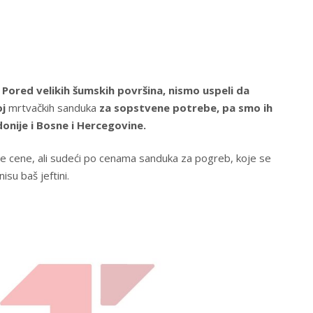
.
Pored velikih šumskih površina, nismo uspeli da
oj
mrtvačkih sanduka
za sopstvene potrebe, pa smo ih
donije i Bosne i Hercegovine.
e cene, ali sudeći po cenama sanduka za pogreb, koje se
su baš jeftini.