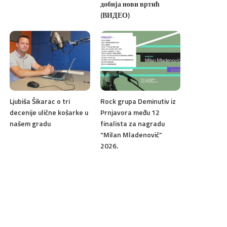
добија нови вртић
(ВИДЕО)
Ljubiša Šikarac o tri
Rock grupa Deminutiv iz
decenije ulične košarke u
Prnjavora među 12
našem gradu
finalista za nagradu
“Milan Mladenović”
2026.