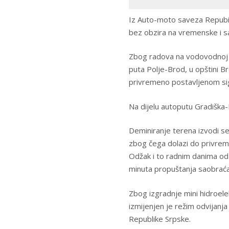
Iz Auto-moto saveza Repubi
bez obzira na vremenske i s
Zbog radova na vodovodnoj m
puta Polje-Brod, u opštini Br
privremeno postavljenom sig
Na dijelu autoputu Gradiška-B
Deminiranje terena izvodi se 
zbog čega dolazi do privrem
Odžak i to radnim danima od
minuta propuštanja saobraća
Zbog izgradnje mini hidroel
izmijenjen je režim odvijan
Republike Srpske.