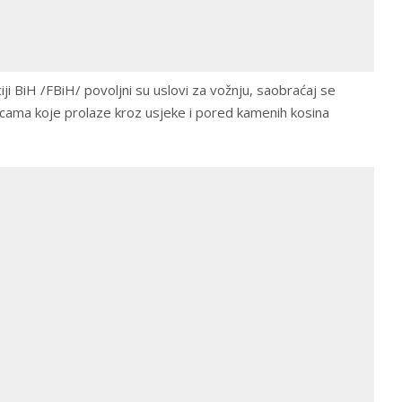
iji BiH /FBiH/ povoljni su uslovi za vožnju, saobraćaj se
icama koje prolaze kroz usjeke i pored kamenih kosina