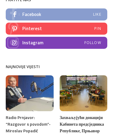
Facebook
LIKE
Pinterest
PIN
Instagram
FOLLOW
NAJNOVIJE VIJESTI
Radio Prnjavor:
Захваљујући донацији
“Razgovor s povodom”-
Кабинета предсједника
Miroslav Popadić
Републике, Прњавор