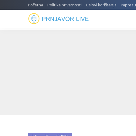
Početna
Politika privatnosti
Uslovi korištenja
Impres
BIH
RS
RS/BIH