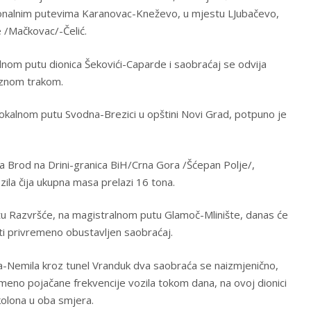
ionalnim putevima Karanovac-Kneževo, u mjestu LJubačevo,
e /Mačkovac/-Čelić.
alnom putu dionica Šekovići-Caparde i saobraćaj se odvija
oznom trakom.
 lokalnom putu Svodna-Brezici u opštini Novi Grad, potpuno je
a Brod na Drini-granica BiH/Crna Gora /Šćepan Polje/,
zila čija ukupna masa prelazi 16 tona.
etu Razvršće, na magistralnom putu Glamoč-Mlinište, danas će
ti privremeno obustavljen saobraćaj.
-Nemila kroz tunel Vranduk dva saobraća se naizmjenično,
no pojačane frekvencije vozila tokom dana, na ovoj dionici
kolona u oba smjera.