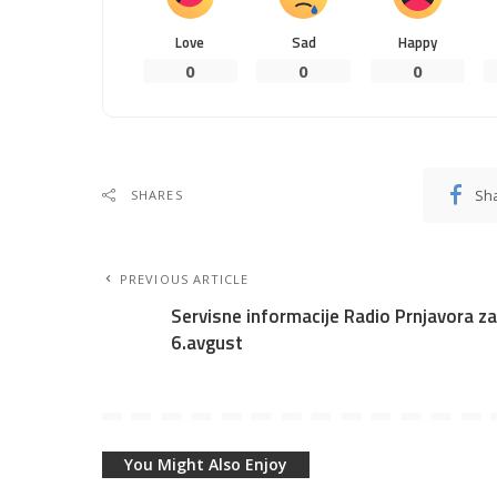
Love
Sad
Happy
0
0
0
Sh
SHARES
PREVIOUS ARTICLE
Servisne informacije Radio Prnjavora za
6.avgust
You Might Also Enjoy