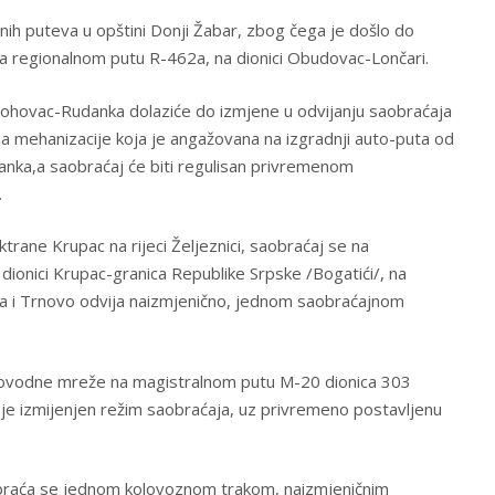
lnih puteva u opštini Donji Žabar, zbog čega je došlo do
a regionalnom putu R-462a, na dionici Obudovac-Lončari.
 Johovac-Rudanka dolaziće do izmjene u odvijanju saobraćaja
anja mehanizacije koja je angažovana na izgradnji auto-puta od
anka,a saobraćaj će biti regulisan privremenom
.
trane Krupac na rijeci Željeznici, saobraćaj se na
ionici Krupac-granica Republike Srpske /Bogatići/, na
lidža i Trnovo odvija naizmjenično, jednom saobraćajnom
odovodne mreže na magistralnom putu M-20 dionica 303
je izmijenjen režim saobraćaja, uz privremeno postavljenu
saobraća se jednom kolovoznom trakom, naizmjeničnim