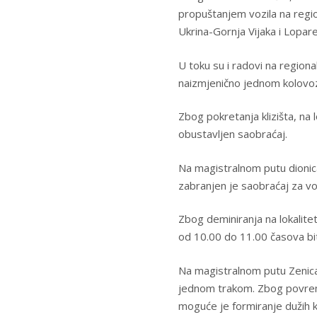
propuštanjem vozila na reg
Ukrina-Gornja Vijaka i Lopar
U toku su i radovi na region
naizmjenično jednom kolov
Zbog pokretanja klizišta, na
obustavljen saobraćaj.
Na magistralnom putu dionic
zabranjen je saobraćaj za vo
Zbog deminiranja na lokalit
od 10.00 do 11.00 časova bi
Na magistralnom putu Zenica
jednom trakom. Zbog povreme
moguće je formiranje dužih 