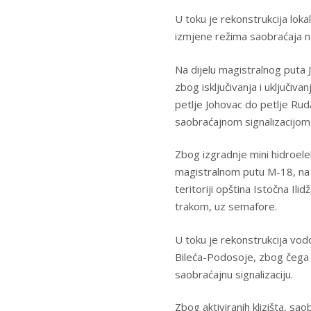
U toku je rekonstrukcija loka
izmjene režima saobraćaja n
Na dijelu magistralnog puta
zbog isključivanja i uključiv
petlje Johovac do petlje Rud
saobraćajnom signalizacijom
Zbog izgradnje mini hidroelek
magistralnom putu M-18, na d
teritoriji opština Istočna I
trakom, uz semafore.
U toku je rekonstrukcija v
Bileća-Podosoje, zbog čega 
saobraćajnu signalizaciju.
Zbog aktiviranih klizišta, 