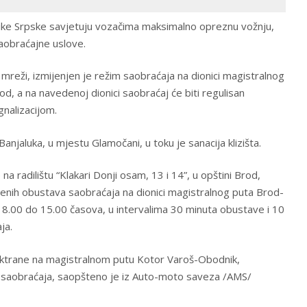
ke Srpske savjetuju vozačima maksimalno opreznu vožnju,
aobraćajne uslove.
reži, izmijenjen je režim saobraćaja na dionici magistralnog
od, a na navedenoj dionici saobraćaj će biti regulisan
nalizacijom.
anjaluka, u mjestu Glamočani, u toku je sanacija klizišta.
na radilištu “Klakari Donji osam, 13 i 14”, u opštini Brod,
enih obustava saobraćaja na dionici magistralnog puta Brod-
 8.00 do 15.00 časova, u intervalima 30 minuta obustave i 10
ja.
ektrane na magistralnom putu Kotor Varoš-Obodnik,
ja saobraćaja, saopšteno je iz Auto-moto saveza /AMS/