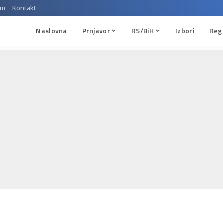
um
Kontakt
Naslovna
Prnjavor
RS/BiH
Izbori
Reg