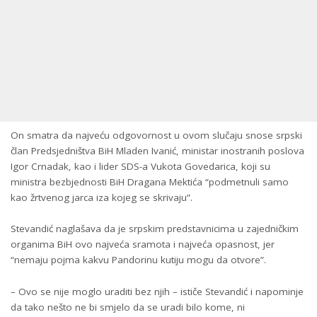
On smatra da najveću odgovornost u ovom slučaju snose srpski
član Predsjedništva BiH Mladen Ivanić, ministar inostranih poslova
Igor Crnadak, kao i lider SDS-a Vukota Govedarica, koji su
ministra bezbjednosti BiH Dragana Mektića “podmetnuli samo
kao žrtvenog jarca iza kojeg se skrivaju”.
Stevandić naglašava da je srpskim predstavnicima u zajedničkim
organima BiH ovo najveća sramota i najveća opasnost, jer
“nemaju pojma kakvu Pandorinu kutiju mogu da otvore”.
– Ovo se nije moglo uraditi bez njih – ističe Stevandić i napominje
da tako nešto ne bi smjelo da se uradi bilo kome, ni