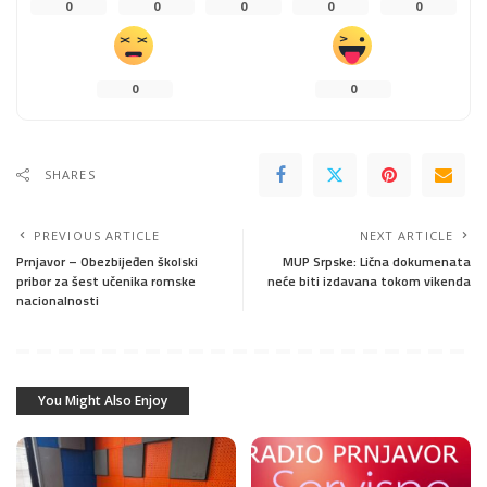
0
0
0
0
0
0
0
SHARES
PREVIOUS ARTICLE
NEXT ARTICLE
Prnjavor – Obezbijeđen školski
MUP Srpske: Lična dokumenata
pribor za šest učenika romske
neće biti izdavana tokom vikenda
nacionalnosti
You Might Also Enjoy