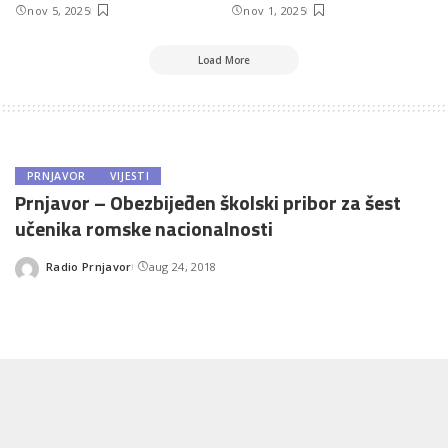
nov 5, 2025
nov 1, 2025
Load More
PRNJAVOR
VIJESTI
Prnjavor – Obezbijeđen školski pribor za šest
učenika romske nacionalnosti
Radio Prnjavor
aug 24, 2018
Posted
by