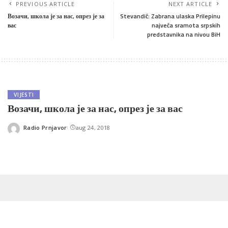
PREVIOUS ARTICLE
NEXT ARTICLE
Возачи, школа је за нас, опрез је за
Stevandić: Zabrana ulaska Prilepinu
вас
najveća sramota srpskih
predstavnika na nivou BiH
VIJESTI
Возачи, школа је за нас, опрез је за вас
Radio Prnjavor
aug 24, 2018
Posted
by