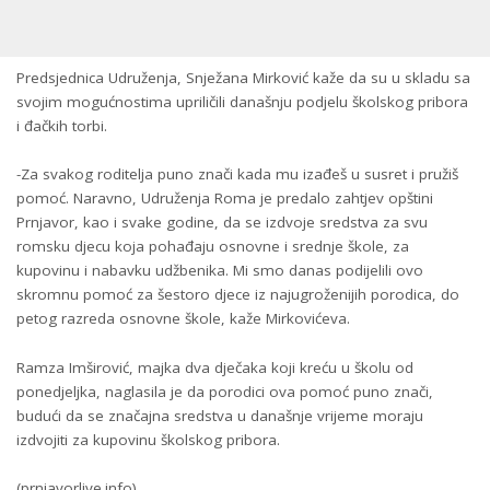
Predsjednica Udruženja, Snježana Mirković kaže da su u skladu sa
svojim mogućnostima upriličili današnju podjelu školskog pribora
i đačkih torbi.
-Za svakog roditelja puno znači kada mu izađeš u susret i pružiš
pomoć. Naravno, Udruženja Roma je predalo zahtjev opštini
Prnjavor, kao i svake godine, da se izdvoje sredstva za svu
romsku djecu koja pohađaju osnovne i srednje škole, za
kupovinu i nabavku udžbenika. Mi smo danas podijelili ovo
skromnu pomoć za šestoro djece iz najugroženijih porodica, do
petog razreda osnovne škole, kaže Mirkovićeva.
Ramza Imširović, majka dva dječaka koji kreću u školu od
ponedjeljka, naglasila je da porodici ova pomoć puno znači,
budući da se značajna sredstva u današnje vrijeme moraju
izdvojiti za kupovinu školskog pribora.
(prnjavorlive.info)