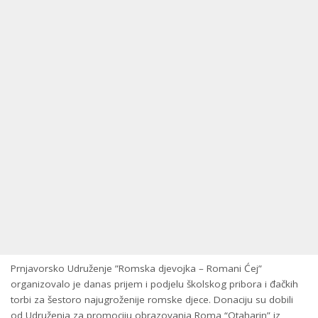
Prnjavorsko Udruženje ”Romska djevojka – Romani Ćej”
organizovalo je danas prijem i podjelu školskog pribora i đačkih
torbi za šestoro najugroženije romske djece. Donaciju su dobili
od Udruženja za promociju obrazovanja Roma “Otaharin” iz