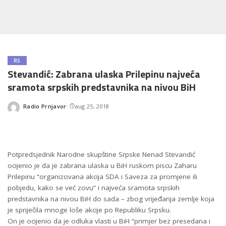
RS
Stevandić: Zabrana ulaska Prilepinu najveća
sramota srpskih predstavnika na nivou BiH
Radio Prnjavor
aug 25, 2018
Posted
by
Potpredsjednik Narodne skupštine Srpske Nenad Stevandić
ocijenio je da je zabrana ulaska u BiH ruskom piscu Zaharu
Prilepinu “organizovana akcija SDA i Saveza za promjene ili
pobjedu, kako se već zovu” i najveća sramota srpskih
predstavnika na nivou BiH do sada – zbog vrijeđanja zemlje koja
je spriječila mnoge loše akcije po Republiku Srpsku.
On je ocijenio da je odluka vlasti u BiH “primjer bez presedana i