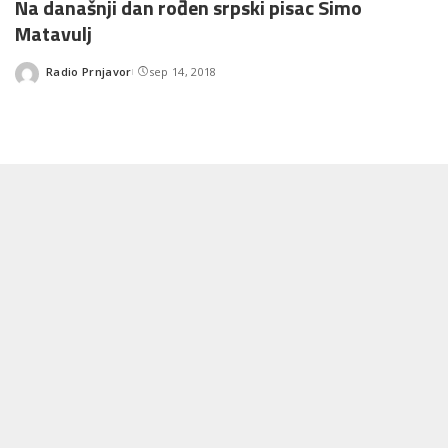
Na današnji dan rođen srpski pisac Simo
Matavulj
Radio Prnjavor
sep 14, 2018
Posted
by