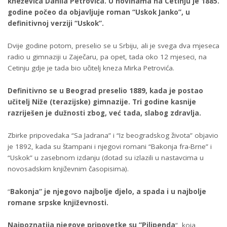
kneževića Danila Petrovića. U novinama na Cetinju je 1885.
godine počeo da objavljuje roman “Uskok Janko”, u
definitivnoj verziji “Uskok”.
Dvije godine potom, preselio se u Srbiju, ali je svega dva mjeseca
radio u gimnaziji u Zaječaru, pa opet, tada oko 12 mjeseci, na
Cetinju gdje je tada bio učitelj kneza Mirka Petrovića.
Definitivno se u Beograd preselio 1889, kada je postao
učitelj Niže (terazijske) gimnazije. Tri godine kasnije
razriješen je dužnosti zbog, već tada, slabog zdravlja.
Zbirke pripovedaka “Sa Jadrana” i “Iz beogradskog života” objavio
je 1892, kada su štampani i njegovi romani “Bakonja fra-Brne” i
“Uskok” u zasebnom izdanju (dotad su izlazili u nastavcima u
novosadskim književnim časopisima).
”
Bakonja“ je njegovo najbolje djelo, a spada i u najbolje
romane srpske književnosti.
Najpoznatija njegove pripovetke su “Pilipenda
“, koja