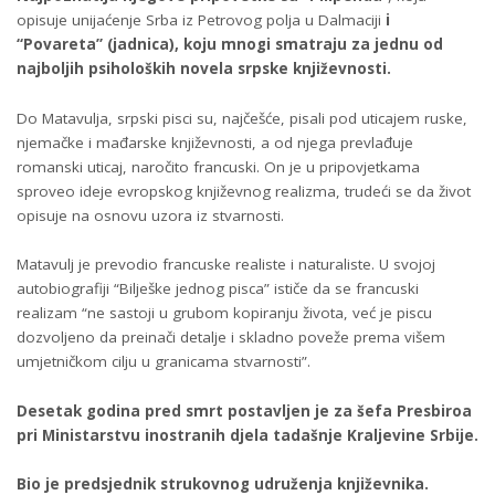
opisuje unijaćenje Srba iz Petrovog polja u Dalmaciji
i
“Povareta” (jadnica), koju mnogi smatraju za jednu od
najboljih psiholoških novela srpske književnosti.
Do Matavulja, srpski pisci su, najčešće, pisali pod uticajem ruske,
njemačke i mađarske književnosti, a od njega prevlađuje
romanski uticaj, naročito francuski. On je u pripovjetkama
sproveo ideje evropskog književnog realizma, trudeći se da život
opisuje na osnovu uzora iz stvarnosti.
Matavulj je prevodio francuske realiste i naturaliste. U svojoj
autobiografiji “Bilješke jednog pisca” ističe da se francuski
realizam “ne sastoji u grubom kopiranju života, već je piscu
dozvoljeno da preinači detalje i skladno poveže prema višem
umjetničkom cilju u granicama stvarnosti”.
Desetak godina pred smrt postavljen je za šefa Presbiroa
pri Ministarstvu inostranih djela tadašnje Kraljevine Srbije.
Bio je predsjednik strukovnog udruženja književnika.