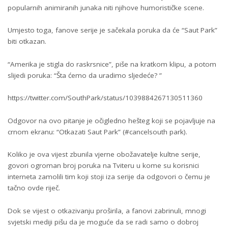
popularnih animiranih junaka niti njihove humorističke scene.
Umjesto toga, fanove serije je sačekala poruka da će “Saut Park”
biti otkazan.
“Amerika je stigla do raskrsnice”, piše na kratkom klipu, a potom
slijedi poruka: “Šta ćemo da uradimo sljedeće? ”
https://twitter.com/SouthPark/status/1039884267130511360
Odgovor na ovo pitanje je očigledno hešteg koji se pojavljuje na
crnom ekranu: “Otkazati Saut Park” (#cancelsouth park).
Koliko je ova vijest zbunila vjerne obožavatelje kultne serije,
govori ogroman broj poruka na Tviteru u kome su korisnici
interneta zamolili tim koji stoji iza serije da odgovori o čemu je
tačno ovde riječ.
Dok se vijest o otkazivanju proširila, a fanovi zabrinuli, mnogi
svjetski mediji pišu da je moguće da se radi samo o dobroj