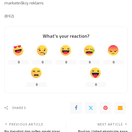
marketinškoj reklami.
(B92)
What's your reaction?
0
0
0
0
0
0
0
SHARES
PREVIOUS ARTICLE
NEXT ARTICLE
Na današnji dan rođen srpski pisac
Boston: Usljed eksplozije gasa