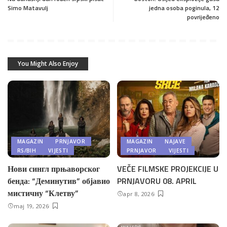
Simo Matavulj
jedna osoba poginula, 12
povrijeđeno
You Might Also Enjoy
MAGAZIN
PRNJAVOR
MAGAZIN
NAJAVE
RS/BIH
VIJESTI
PRNJAVOR
VIJESTI
Нови сингл прњаворског
VEČE FILMSKE PROJEKCIJE U
бенда: “Деминутив” објавио
PRNJAVORU 08. APRIL
мистичну “Клетву”
apr 8, 2026
maj 19, 2026