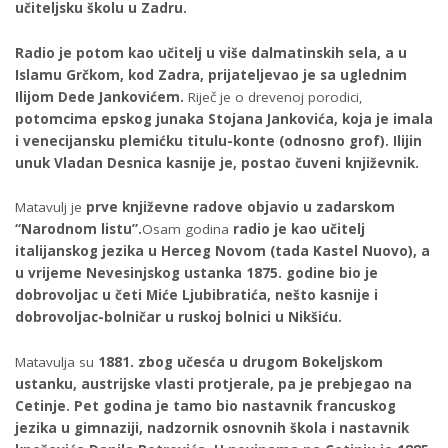
učiteljsku školu u Zadru.
Radio je potom kao učitelj u više dalmatinskih sela, a u
Islamu Grčkom, kod Zadra, prijateljevao je sa uglednim
Ilijom Dede Jankovićem.
Riječ je o drevenoj porodici,
potomcima epskog junaka Stojana Jankovića, koja je imala
i venecijansku plemićku titulu-konte (odnosno grof). Ilijin
unuk Vladan Desnica kasnije je, postao čuveni književnik.
Matavulj je
prve književne radove objavio u zadarskom
“Narodnom listu”.
Osam godina
radio je kao učitelj
italijanskog jezika u Herceg Novom (tada Kastel Nuovo), a
u vrijeme Nevesinjskog ustanka 1875. godine bio je
dobrovoljac u četi Miće Ljubibratića, nešto kasnije i
dobrovoljac-bolničar u ruskoj bolnici u Nikšiću.
Matavulja su
1881. zbog učesća u drugom Bokeljskom
ustanku, austrijske vlasti protjerale, pa je prebjegao na
Cetinje. Pet godina je tamo bio nastavnik francuskog
jezika u gimnaziji, nadzornik osnovnih škola i nastavnik