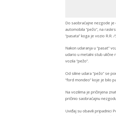
Do saobraćajne nezgode je d
automobila “pežo”, na raskrsn
“pasata” koga je vozio R.R. /
Nakon udaranja u “pasat” voz
udario u metalni stub ulične 
vozila “pežo”.
Od siline udara “pežo” se pom
“ford mondeo” koje je bilo pa
Na vozilima je pričinjena zna
pričinio saobraćajnu nezgodu
Uviđaj su obavili pripadnici 