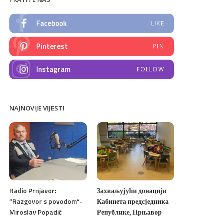
Facebook
LIKE
Pinterest
PIN
Instagram
FOLLOW
NAJNOVIJE VIJESTI
Radio Prnjavor:
Захваљујући донацији
“Razgovor s povodom”-
Кабинета предсједника
Miroslav Popadić
Републике, Прњавор