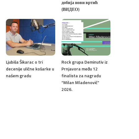
добија нови вртић
(ВИДЕО)
Ljubiša Šikarac o tri
Rock grupa Deminutiv iz
decenije ulične košarke u
Prnjavora među 12
našem gradu
finalista za nagradu
“Milan Mladenović”
2026.