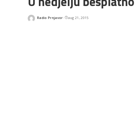
U nedjelju besplatn
Radio Prnjavor
aug 21, 2015
Posted
by
SHARES
READ NEXT