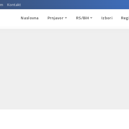
um
Kontakt
Naslovna
Prnjavor
RS/BiH
Izbori
Reg