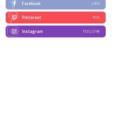
Facebook
LIKE
Pinterest
PIN
Instagram
FOLLOW
NAJNOVIJE VIJESTI
Emisija “Amplituda
Elektrodistribucija
zdravlja” – Govorimo o
Prnjavor- obavještenje
dojenju