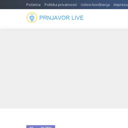
Početna
Politika privatnosti
Uslovi korištenja
Impres
RS
RS/BIH