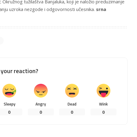
c Okružnog tužilaštva Banjaluka, koji je naložio preduzimanje
vanju uzroka nezgode i odgovornosti učesnika.
srna
your reaction?
Sleepy
Angry
Dead
Wink
0
0
0
0