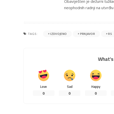
Obaviješten je dežurni tužila
neophodnih radnji na utvrđi
TAGS:
IZDVOJENO
PRNJAVOR
RS
What's 
Love
Sad
Happy
0
0
0