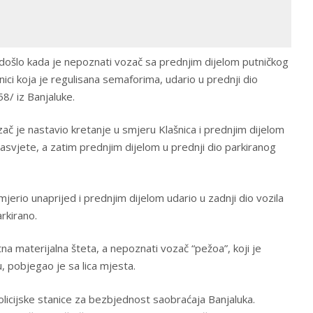
ošlo kada je nepoznati vozač sa prednjim dijelom putničkog
ici koja je regulisana semaforima, udario u prednji dio
58/ iz Banjaluke.
ač je nastavio kretanje u smjeru Klašnica i prednjim dijelom
rasvjete, a zatim prednjim dijelom u prednji dio parkiranog
jerio unaprijed i prednjim dijelom udario u zadnji dio vozila
rkirano.
tna materijalna šteta, a nepoznati vozač “pežoa”, koji je
, pobjegao je sa lica mjesta.
Policijske stanice za bezbjednost saobraćaja Banjaluka.