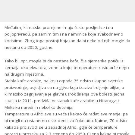
Međutim, klimatske promjene imaju često posljedice i na
poljoprivredu, pa samim tim i na namirnice koje svakodnevno
koristimo. Zbog toga postoji bojazan da bi neke od njih mogle da
nestanu do 2050. godine.
Tako bi, npr. mogla bi da nestane kafa, čije sjemenke potiču iz
zemalja oko ekvatora, zone u kojoj temperature rastu brže nego
na drugim mjestima.
Stabla kafe arabike, na koju otpada 75 odsto ukupne svjetske
proizvodnje, osjetljiva su na gljivu koja izaziva truljenje biljke, a
klimatsko zagrijavanje je glavni uzrok širenja ove bolesti. Jedna
studija iz 2011. predviđa nestanak kafe arabike u Nikaragvi i
Meksiku narednih nekoliko decenija.
Temperature u Africi sve su veće i kakao će rađati sve manje, pa
bi mogli da ostanemo uskraćeni i za čokoladu. Naime, 70 odsto
kakaoa proizvodi se u zapadnoj Africi, gdje će temperature
porasti u proseku za 2,3 stepena do 2050. Cijena kakaa bi mogla