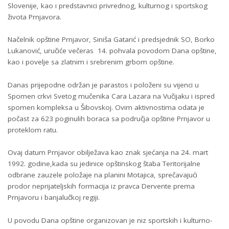
Slovenije, kao i predstavnici privrednog, kulturnog i sportskog
života Prnjavora.
Načelnik opštine Prnjavor, Siniša Gatarić i predsjednik SO, Borko
Lukanović, uručiće večeras 14. pohvala povodom Dana opštine,
kao i povelje sa zlatnim i srebrenim grbom opštine.
Danas prijepodne održan je parastos i položeni su vijenci u
Spomen crkvi Svetog mučenika Cara Lazara na Vučijaku i ispred
spomen kompleksa u Šibovskoj. Ovim aktivnostima odata je
počast za 623 poginulih boraca sa područja opštine Prnjavor u
proteklom ratu.
Ovaj datum Prnjavor obilježava kao znak sjećanja na 24. mart
1992. godine,kada su jedinice opštinskog štaba Teritorijalne
odbrane zauzele položaje na planini Motajica, sprečavajući
prodor neprijateljskih formacija iz pravca Dervente prema
Prnjavoru i banjalučkoj regiji.
U povodu Dana opštine organizovan je niz sportskih i kulturno-