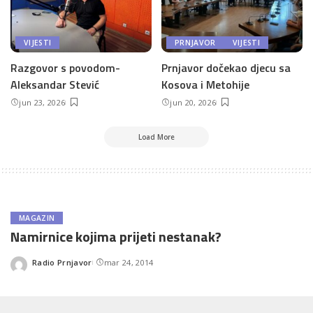
VIJESTI
PRNJAVOR
VIJESTI
Razgovor s povodom-
Prnjavor dočekao djecu sa
Aleksandar Stević
Kosova i Metohije
jun 23, 2026
jun 20, 2026
Load More
MAGAZIN
Namirnice kojima prijeti nestanak?
Radio Prnjavor
mar 24, 2014
Posted
by