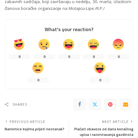
zabavnih sadržaja, koji završavaju u nedelju, 30. marta, izlaskom
članova boračke organizacije na Motajicu-Lipe./R.P./
What's your reaction?
0
0
0
0
0
0
0
SHARES
PREVIOUS ARTICLE
NEXT ARTICLE
Namirnice kojima prijeti nestanak?
Plaćati obaveze od dana konačnog
upisa i razvrstavanja gazdinsta