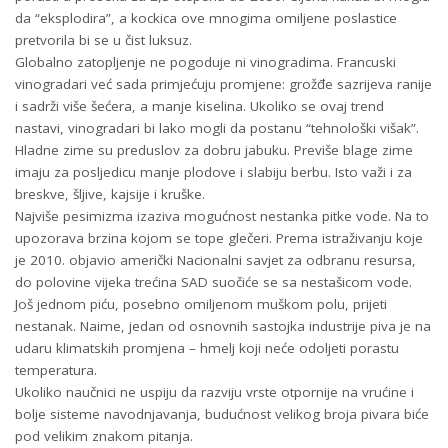
da “eksplodira”, a kockica ove mnogima omiljene poslastice
pretvorila bi se u čist luksuz.
Globalno zatopljenje ne pogoduje ni vinogradima. Francuski
vinogradari već sada primjećuju promjene: grožđe sazrijeva ranije
i sadrži više šećera, a manje kiselina. Ukoliko se ovaj trend
nastavi, vinogradari bi lako mogli da postanu “tehnološki višak”.
Hladne zime su preduslov za dobru jabuku. Previše blage zime
imaju za posljedicu manje plodove i slabiju berbu. Isto važi i za
breskve, šljive, kajsije i kruške.
Najviše pesimizma izaziva mogućnost nestanka pitke vode. Na to
upozorava brzina kojom se tope glečeri. Prema istraživanju koje
je 2010. objavio američki Nacionalni savjet za odbranu resursa,
do polovine vijeka trećina SAD suočiće se sa nestašicom vode.
Još jednom piću, posebno omiljenom muškom polu, prijeti
nestanak. Naime, jedan od osnovnih sastojka industrije piva je na
udaru klimatskih promjena – hmelj koji neće odoljeti porastu
temperatura.
Ukoliko naučnici ne uspiju da razviju vrste otpornije na vrućine i
bolje sisteme navodnjavanja, budućnost velikog broja pivara biće
pod velikim znakom pitanja.