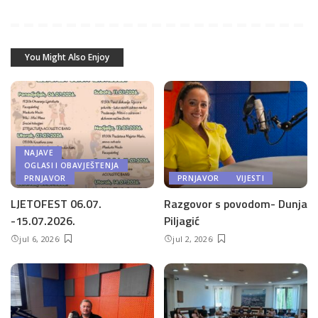
You Might Also Enjoy
NAJAVE
OGLASI I OBAVJEŠTENJA
PRNJAVOR
PRNJAVOR
VIJESTI
LJETOFEST 06.07.
Razgovor s povodom- Dunja
-15.07.2026.
Piljagić
jul 6, 2026
jul 2, 2026