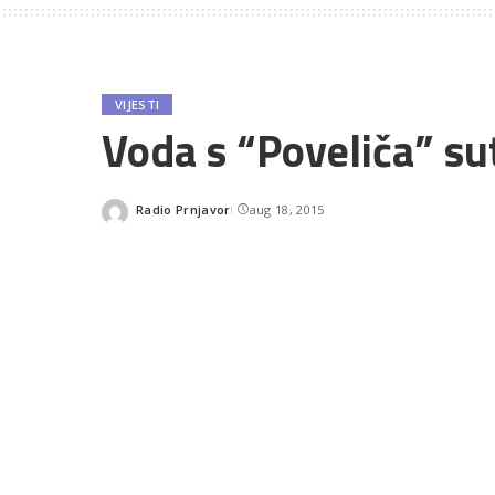
VIJESTI
Voda s “Poveliča” su
Radio Prnjavor
aug 18, 2015
Posted
by
SHARES