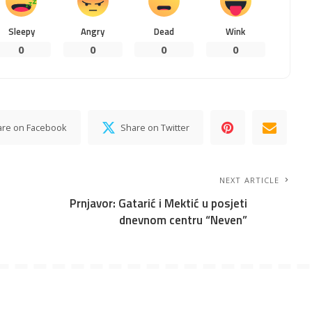
Sleepy
Angry
Dead
Wink
0
0
0
0
are on Facebook
Share on Twitter
NEXT ARTICLE
Prnjavor: Gatarić i Mektić u posjeti
dnevnom centru “Neven”