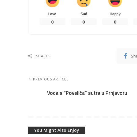
Love
Sad
Happy
0
0
0
Sh
SHARES
PREVIOUS ARTICLE
Voda s “Poveliča” sutra u Prnjavoru
You Might Also Enjoy