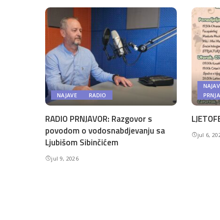
NAJAV
NAJAVE
RADIO
PRNJ
RADIO PRNJAVOR: Razgovor s
LJETOFE
povodom o vodosnabdjevanju sa
jul 6, 20
Ljubišom Sibinčićem
jul 9, 2026