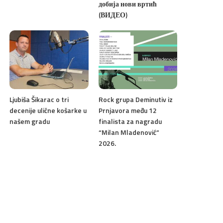
добија нови вртић
(ВИДЕО)
Ljubiša Šikarac o tri
Rock grupa Deminutiv iz
decenije ulične košarke u
Prnjavora među 12
našem gradu
finalista za nagradu
“Milan Mladenović”
2026.