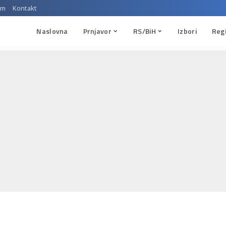
um
Kontakt
Naslovna
Prnjavor
RS/BiH
Izbori
Reg