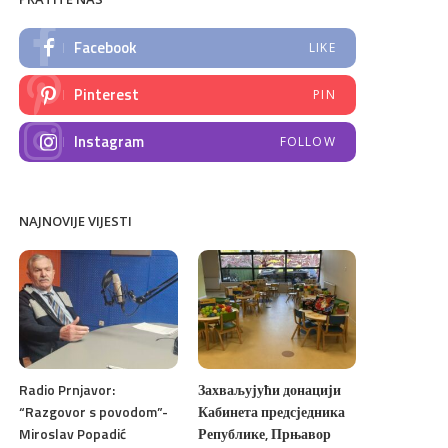
Facebook
LIKE
Pinterest
PIN
Instagram
FOLLOW
NAJNOVIJE VIJESTI
Radio Prnjavor:
Захваљујући донацији
“Razgovor s povodom”-
Кабинета предсједника
Miroslav Popadić
Републике, Прњавор