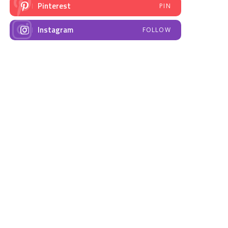
Pinterest
PIN
Instagram
FOLLOW
NAJNOVIJE VIJESTI
Emisija “Amplituda
Elektrodistribucija
zdravlja” – Govorimo o
Prnjavor- obavještenje
dojenju