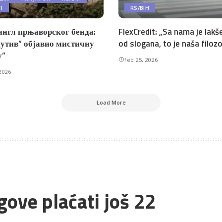
TI
RS/BIH
ингл прњаворског бенда:
FlexCredit: „Sa nama je lakše
утив” објавио мистичну
od slogana, to je naša filozo
у”
feb 25, 2026
2026
Load More
gove plaćati još 22