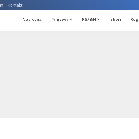
um
Kontakt
Naslovna
Prnjavor
RS/BiH
Izbori
Reg