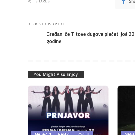
Sh
SHARES
PREVIOUS ARTICLE
Građani će Titove dugove plaćati još 22
godine
You Might Also Enjoy
MAGAZIN
NAJAVE
RS/BIH
MAGA