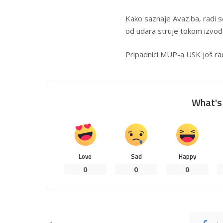
Kako saznaje Avaz.ba, radi s
od udara struje tokom izvođ
Pripadnici MUP-a USK još rad
What's 
Love
Sad
Happy
0
0
0