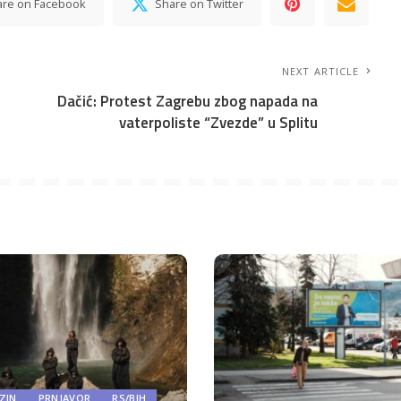
are on Facebook
Share on Twitter
NEXT ARTICLE
Dačić: Protest Zagrebu zbog napada na
vaterpoliste “Zvezde” u Splitu
ZIN
PRNJAVOR
RS/BIH