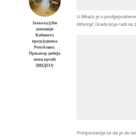
U Bihaću je u poslijepodnevn
Захваљујући
Mrkonjić Grada koja radi na 
донацији
Кабинета
предсједника
Републике,
Прњавор добија
нови вртић
(ВИДЕО)
Pretpostavlja se da je do n