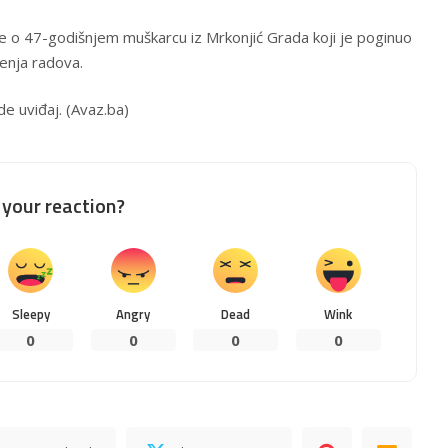
e o 47-godišnjem muškarcu iz Mrkonjić Grada koji je poginuo
enja radova.
e uviđaj. (
Avaz.ba
)
your reaction?
Sleepy
Angry
Dead
Wink
0
0
0
0