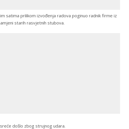
im satima prilikom izvođenja radova poginuo radnik firme iz
zamjeni starih rasvjetnih stubova.
esreće došlo zbog strujnog udara.