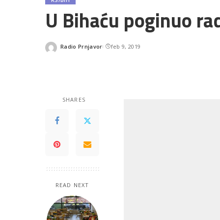
U Bihaću poginuo rad
Radio Prnjavor
feb 9, 2019
Posted
by
SHARES
READ NEXT