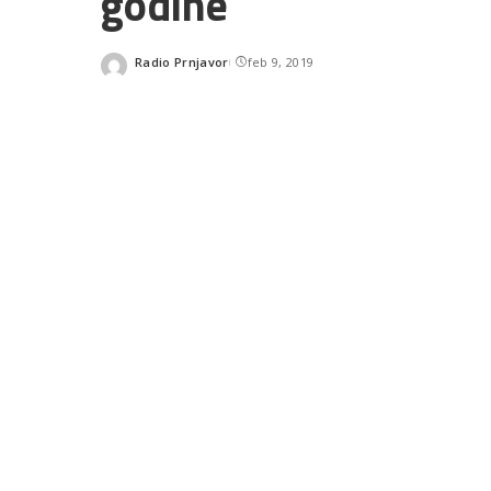
godine
Radio Prnjavor
feb 9, 2019
Posted
by
SHARES
READ NEXT