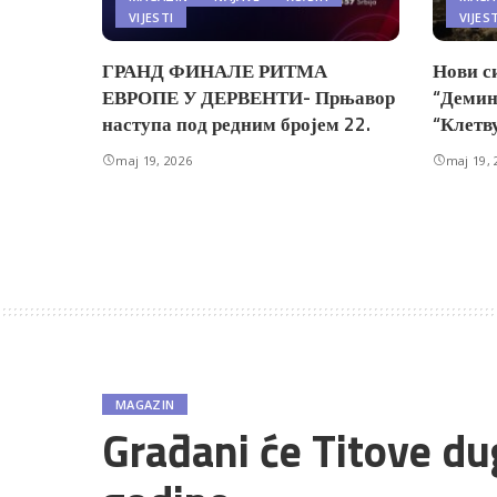
VIJESTI
VIJES
ГРАНД ФИНАЛЕ РИТМА
Нови с
ЕВРОПЕ У ДЕРВЕНТИ- Прњавор
“Демин
наступа под редним бројем 22.
“Клетв
maj 19, 2026
maj 19, 
MAGAZIN
Građani će Titove du