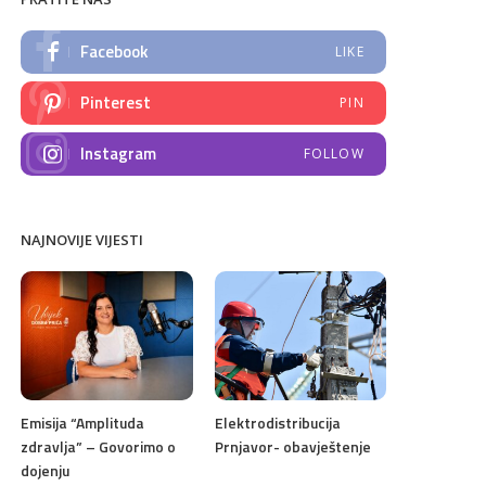
Facebook
LIKE
Pinterest
PIN
Instagram
FOLLOW
NAJNOVIJE VIJESTI
Emisija “Amplituda
Elektrodistribucija
zdravlja” – Govorimo o
Prnjavor- obavještenje
dojenju