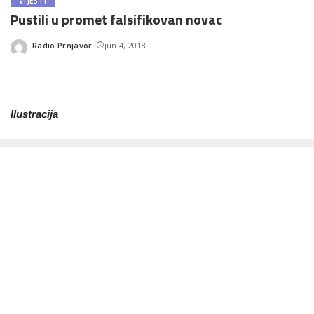
VIJESTI
Pustili u promet falsifikovan novac
Radio Prnjavor
jun 4, 2018
Posted
by
Ilustracija