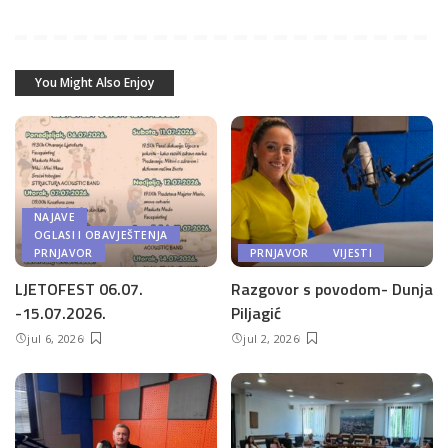
You Might Also Enjoy
NAJAVE
OGLASI I OBAVJEŠTENJA
PRNJAVOR
PRNJAVOR
VIJESTI
LJETOFEST 06.07.
Razgovor s povodom- Dunja
-15.07.2026.
Piljagić
jul 6, 2026
jul 2, 2026