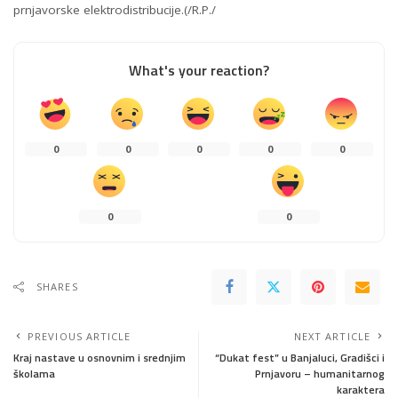
prnjavorske elektrodistribucije.(/R.P./
What's your reaction?
0
0
0
0
0
0
0
SHARES
PREVIOUS ARTICLE
NEXT ARTICLE
Kraj nastave u osnovnim i srednjim
“Dukat fest” u Banjaluci, Gradišci i
školama
Prnjavoru – humanitarnog
karaktera