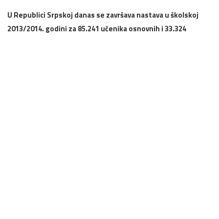
U Republici Srpskoj danas se završava nastava u školskoj
2013/2014. godini za 85.241 učenika osnovnih i 33.324
učenika srednjih škola.
Ranije je završena nastava za 11.494 maturanta osnovnih škola i
13.127 maturanata srednjih škola, saopšteno je iz Ministarstva
prosvjete i kulture Republike Srpske.