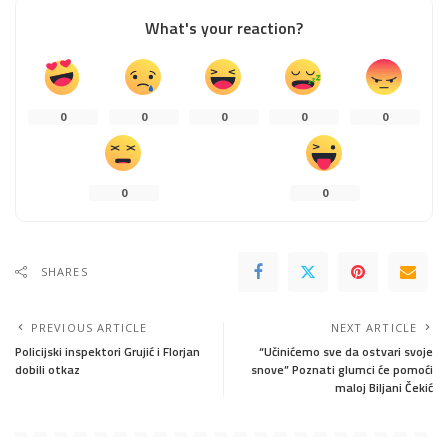
What's your reaction?
0
0
0
0
0
0
0
SHARES
PREVIOUS ARTICLE
NEXT ARTICLE
Policijski inspektori Grujić i Florjan
“Učinićemo sve da ostvari svoje
dobili otkaz
snove” Poznati glumci će pomoći
maloj Biljani Čekić