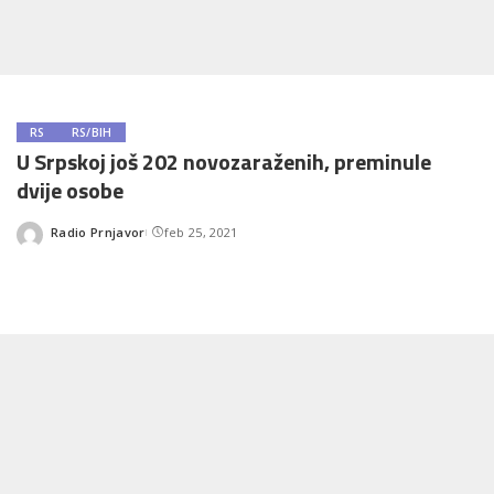
RS
RS/BIH
U Srpskoj još 202 novozaraženih, preminule
dvije osobe
Radio Prnjavor
feb 25, 2021
Posted
by