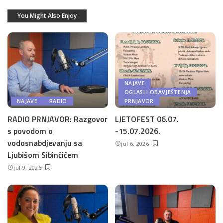
You Might Also Enjoy
NAJAVE
OGLASI I OBAVJEŠTENJA
NAJAVE
RADIO
PRNJAVOR
RADIO PRNJAVOR: Razgovor
LJETOFEST 06.07.
s povodom o
-15.07.2026.
vodosnabdjevanju sa
jul 6, 2026
Ljubišom Sibinčićem
jul 9, 2026