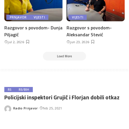
PRNJAVOR
VIJESTI
VIJESTI
Razgovor s povodom- Dunja
Razgovor s povodom-
Piljagić
Aleksandar Stević
jul 2, 2026
jun 23, 2026
Load More
RS
RS/BIH
Policijski inspektori Grujić i Florjan dobili otkaz
Radio Prnjavor
feb 25, 2021
Posted
by