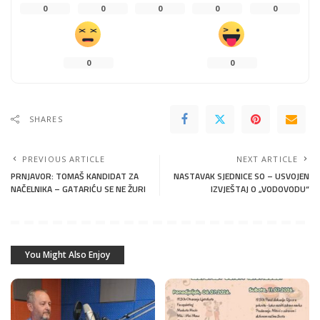
0
0
0
0
0
0
0
SHARES
PREVIOUS ARTICLE
NEXT ARTICLE
PRNJAVOR: TOMAŠ KANDIDAT ZA
NASTAVAK SJEDNICE SO – USVOJEN
NAČELNIKA – GATARIĆU SE NE ŽURI
IZVJEŠTAJ O „VODOVODU“
You Might Also Enjoy