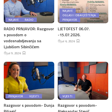
NAJAVE
OGLASI I OBAVJEŠTENJA
NAJAVE
RADIO
PRNJAVOR
RADIO PRNJAVOR: Razgovor
LJETOFEST 06.07.
s povodom o
-15.07.2026.
vodosnabdjevanju sa
jul 6, 2026
Ljubišom Sibinčićem
jul 9, 2026
PRNJAVOR
VIJESTI
VIJESTI
Razgovor s povodom- Dunja
Razgovor s povodom-
Piljagić
Aleksandar Stević