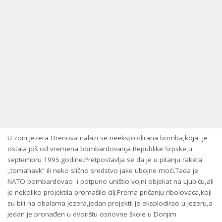
U zoni jezera Drenova nalazi se neeksplodirana bomba,koja je
ostala još od vremena bombardovanja Republike Srpske,u
septembru 1995.godine.Pretpostavlja se da je u pitanju raketa
„tomahavk“ ili neko slično sredstvo jake ubojne moći.Tada je
NATO bombardovao i potpuno uništio vojni objekat na Ljubiću,ali
je nekoliko projektila promašilo cilj.Prema pričanju ribolovaca,koji
su bili na obalama jezera,jedan projektil je eksplodirao u jezeru,a
jedan je pronađen u dvorištu osnovne škole u Donjim