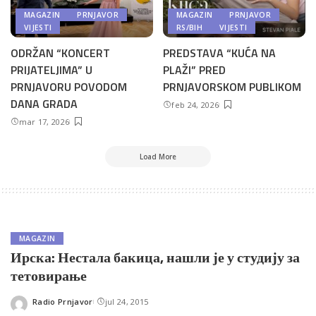
MAGAZIN
PRNJAVOR
MAGAZIN
PRNJAVOR
VIJESTI
RS/BIH
VIJESTI
ODRŽAN “KONCERT
PREDSTAVA “KUĆA NA
PRIJATELJIMA” U
PLAŽI” PRED
PRNJAVORU POVODOM
PRNJAVORSKOM PUBLIKOM
DANA GRADA
feb 24, 2026
mar 17, 2026
Load More
MAGAZIN
Ирска: Нестала бакица, нашли је у студију за
тетовирање
Radio Prnjavor
jul 24, 2015
Posted