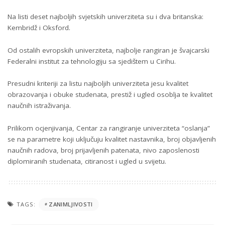
Na listi deset najboljih svjetskih univerziteta su i dva britanska:
Kembridž i Oksford.
Od ostalih evropskih univerziteta, najbolje rangiran je švajcarski
Federalni institut za tehnologiju sa sjedištem u Cirihu.
Presudni kriteriji za listu najboljih univerziteta jesu kvalitet
obrazovanja i obuke studenata, prestiž i ugled osoblja te kvalitet
naučnih istraživanja.
Prilikom ocjenjivanja, Centar za rangiranje univerziteta “oslanja”
se na parametre koji uključuju kvalitet nastavnika, broj objavljenih
naučnih radova, broj prijavljenih patenata, nivo zaposlenosti
diplomiranih studenata, citiranost i ugled u svijetu.
TAGS:
ZANIMLJIVOSTI