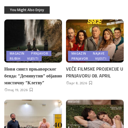
You Might Also Enjoy
MAGAZIN
PRNJAVOR
MAGAZIN
NAJAVE
RS/BIH
VIJESTI
PRNJAVOR
VIJESTI
Нови сингл прњаворског
VEČE FILMSKE PROJEKCIJE U
бенда: “Деминутив” објавио
PRNJAVORU 08. APRIL
мистичну “Клетву”
apr 8, 2026
maj 19, 2026