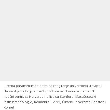
Prema parametrima Centra za rangiranje univerziteta u svijetu –
Harvard je najbolji, a među prvih deset dominiraju američki
naučni centri.
Iza Harvarda na listi su Stenford, Masačusetski
institut tehnologije, Kolumbija, Berkli, Čikaški univerzitet, Prinston i
Kornel.