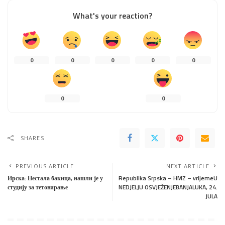
What's your reaction?
0
0
0
0
0
0
0
SHARES
PREVIOUS ARTICLE
NEXT ARTICLE
Ирска: Нестала бакица, нашли је у
Republika Srpska – HMZ – vrijemeU
студију за тетовирање
NEDJELJU OSVJEŽENJEBANJALUKA, 24.
JULA