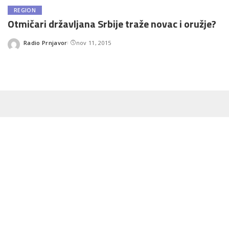
REGION
Otmičari državljana Srbije traže novac i oružje?
Radio Prnjavor
nov 11, 2015
Posted
by