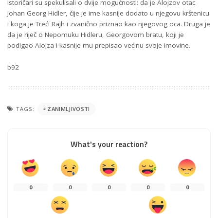
Istoričari su spekulisali o dvije mogućnosti: da je Alojzov otac
Johan Georg Hidler, čije je ime kasnije dodato u njegovu krštenicu
i koga je Treći Rajh i zvanično priznao kao njegovog oca. Druga je
da je riječ o Nepomuku Hidleru, Georgovom bratu, koji je
podigao Alojza i kasnije mu prepisao većinu svoje imovine.
b92
TAGS:
ZANIMLJIVOSTI
What's your reaction?
0
0
0
0
0