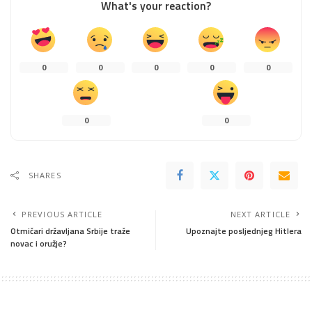
What's your reaction?
0
0
0
0
0
0
0
SHARES
PREVIOUS ARTICLE
NEXT ARTICLE
Otmičari državljana Srbije traže
Upoznajte posljednjeg Hitlera
novac i oružje?