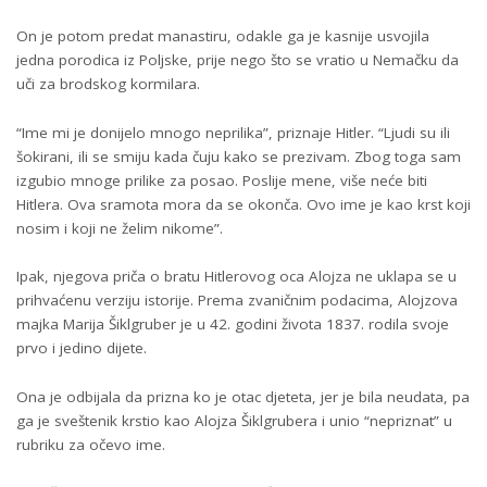
On je potom predat manastiru, odakle ga je kasnije usvojila
jedna porodica iz Poljske, prije nego što se vratio u Nemačku da
uči za brodskog kormilara.
“Ime mi je donijelo mnogo neprilika”, priznaje Hitler. “Ljudi su ili
šokirani, ili se smiju kada čuju kako se prezivam. Zbog toga sam
izgubio mnoge prilike za posao. Poslije mene, više neće biti
Hitlera. Ova sramota mora da se okonča. Ovo ime je kao krst koji
nosim i koji ne želim nikome”.
Ipak, njegova priča o bratu Hitlerovog oca Alojza ne uklapa se u
prihvaćenu verziju istorije. Prema zvaničnim podacima, Alojzova
majka Marija Šiklgruber je u 42. godini života 1837. rodila svoje
prvo i jedino dijete.
Ona je odbijala da prizna ko je otac djeteta, jer je bila neudata, pa
ga je sveštenik krstio kao Alojza Šiklgrubera i unio “nepriznat” u
rubriku za očevo ime.