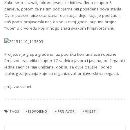
Kako smo saznali, tokom jeseni će biti izvađeno ukupno 5
panjeva, potom će na tim pozicijama biti posađena nova stabla.
Ovim poslom biće okončana realizacija ideje, koju je podržao i
naš portal prnjavorski.net, da se u ovoj godini pupune brojne
“rupe” u drvoredu koji mnogo znači svakom Prnjavorčaninu.
Proljetos je grupa građana, uz podršku komunalaca i opštine
Prnjavor, zasadila ukupno 17 sadnica javora i jasena, od čega niti
jedna sadnica nije uništena, dok su se dvije osušile i pored
stalnog zalijevanja koje su organizovali prnjavorski vatrogasci.
prnjavorski.net
TAGS:
IZDVOJENO
PRNJAVOR
VIJESTI