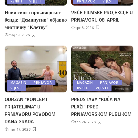
RS/BIH
VIJESTI
PRNJAVOR
VIJESTI
Нови сингл прњаворског
VEČE FILMSKE PROJEKCIJE U
бенда: “Деминутив” објавио
PRNJAVORU 08. APRIL
мистичну “Клетву”
apr 8, 2026
maj 19, 2026
MAGAZIN
PRNJAVOR
MAGAZIN
PRNJAVOR
VIJESTI
RS/BIH
VIJESTI
ODRŽAN “KONCERT
PREDSTAVA “KUĆA NA
PRIJATELJIMA” U
PLAŽI” PRED
PRNJAVORU POVODOM
PRNJAVORSKOM PUBLIKOM
DANA GRADA
feb 24, 2026
mar 17, 2026