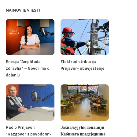
NAJNOVIJE VIJESTI
Emisija “Amplituda
Elektrodistribucija
zdravlja” – Govorimo o
Prnjavor- obavještenje
dojenju
Radio Prnjavor:
Захваљујући донацији
“Razgovor s povodom”-
Кабинета предсједника