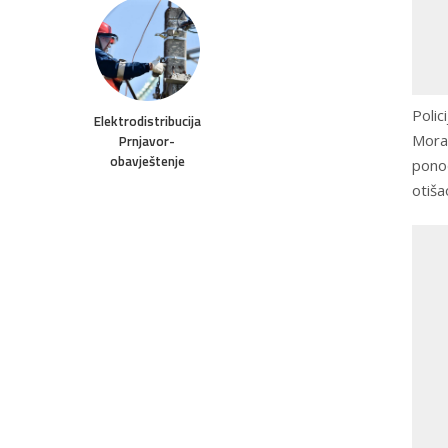
Polic
Elektrodistribucija
Morav
Prnjavor-
obavještenje
ponoć
otiša