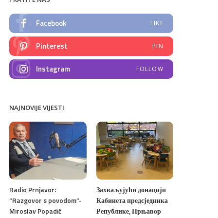
Facebook
LIKE
Pinterest
PIN
Instagram
FOLLOW
NAJNOVIJE VIJESTI
Radio Prnjavor:
Захваљујући донацији
“Razgovor s povodom”-
Кабинета предсједника
Miroslav Popadić
Републике, Прњавор