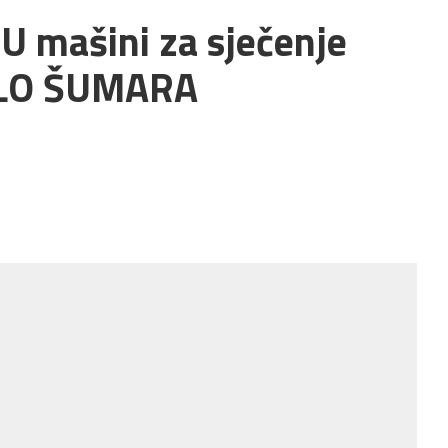
 mašini za sječenje
JELO ŠUMARA