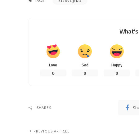
TAGS:
IZDVOJENO
What's 
Love
Sad
Happy
0
0
0
Sh
SHARES
PREVIOUS ARTICLE