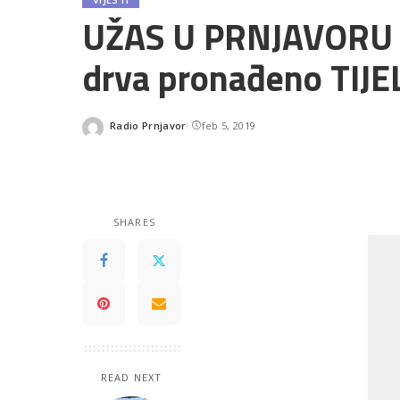
UŽAS U PRNJAVORU U
drva pronađeno TI
Radio Prnjavor
feb 5, 2019
Posted
by
SHARES
READ NEXT