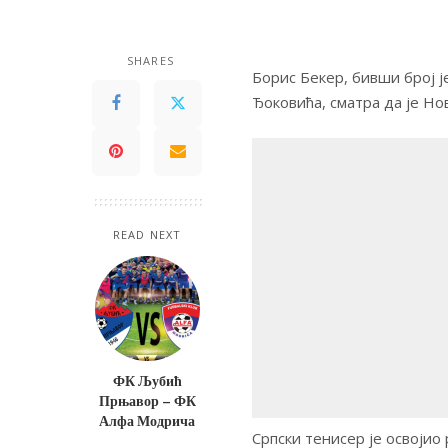
SHARES
Борис Бекер, бивши број 
Ђоковића, сматра да је Но
READ NEXT
ФК Љубић
Прњавор – ФК
Алфа Модрича
Српски тенисер је освојио