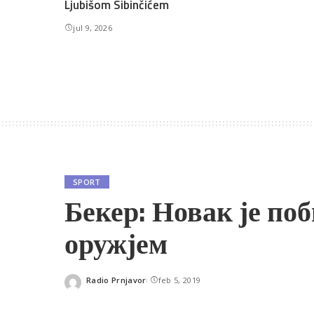
Ljubišom Sibinčićem
jul 9, 2026
SPORT
Бекер: Новак је по
оружјем
Radio Prnjavor
feb 5, 2019
Posted
by