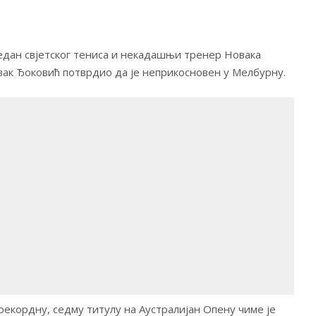
један свјетског тениса и некадашњи тренер Новака
вак Ђоковић потврдио да је неприкосновен у Мелбурну.
 рекордну, седму титулу на Аустралијан Опену чиме је