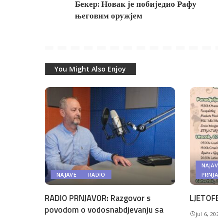
Бекер: Новак је побиједио Рафу
његовим оружјем
You Might Also Enjoy
NAJAV
NAJAVE
RADIO
PRNJ
RADIO PRNJAVOR: Razgovor s
LJETOFE
povodom o vodosnabdjevanju sa
jul 6, 20