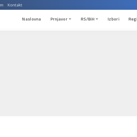
um
Kontakt
Naslovna
Prnjavor
RS/BiH
Izbori
Reg