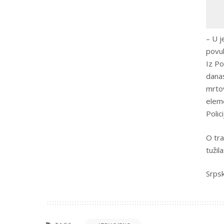
– U j
povuk
Iz Po
danas
mrtov
eleme
Polic
O tra
tužil
Srpsk