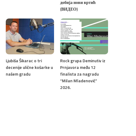
добија нови вртић
(ВИДЕО)
Ljubiša Šikarac o tri
Rock grupa Deminutiv iz
decenije ulične košarke u
Prnjavora među 12
našem gradu
finalista za nagradu
“Milan Mladenović”
2026.