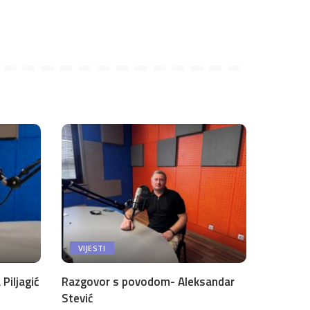
VIJESTI
Piljagić
Razgovor s povodom- Aleksandar
Stević