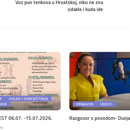
Voz pun tenkova u Hrvatskoj, niko ne zna
odakle i kuda ide
E
OGLASI I OBAVJEŠTENJA
AVOR
PRNJAVOR
VIJESTI
ST 06.07. -15.07.2026.
Razgovor s povodom- Dunja 
26