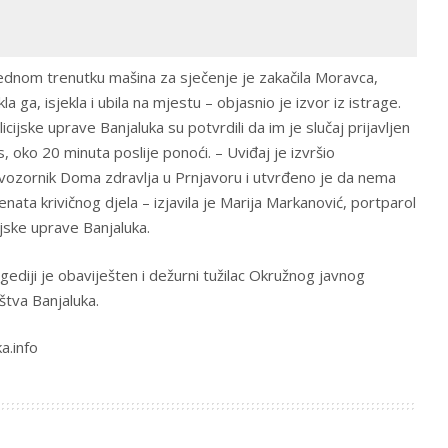
ednom trenutku mašina za sječenje je zakačila Moravca,
la ga, isjekla i ubila na mjestu – objasnio je izvor iz istrage.
licijske uprave Banjaluka su potvrdili da im je slučaj prijavljen
, oko 20 minuta poslije ponoći. – Uviđaj je izvršio
ozornik Doma zdravlja u Prnjavoru i utvrđeno je da nema
nata krivičnog djela – izjavila je Marija Markanović, portparol
ijske uprave Banjaluka.
gediji je obaviješten i dežurni tužilac Okružnog javnog
aštva Banjaluka.
a.info