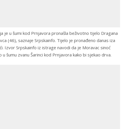
ija je u šumi kod Prnjavora pronašla beživotno tijelo Dragana
ca (46), saznaje Srpskainfo. Tijelo je pronađeno danas iza
i. Izvor Srpskainfo iz istrage navodi da je Moravac sinoć
o u šumu zvanu Šarinci kod Prnjavora kako bi sjekao drva.