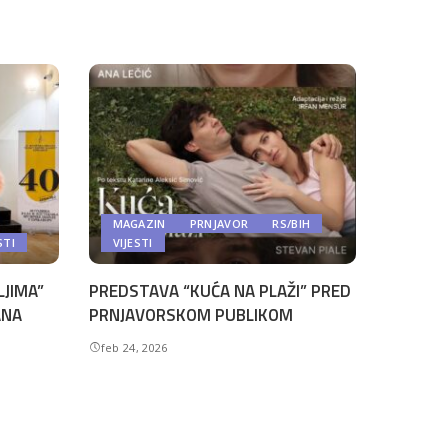
MAGAZIN
PRNJAVOR
RS/BIH
STI
VIJESTI
LJIMA”
PREDSTAVA “KUĆA NA PLAŽI” PRED
ANA
PRNJAVORSKOM PUBLIKOM
feb 24, 2026