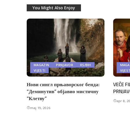
You Might Also Enjoy
MAGAZIN
PRNJAVOR
RS/BIH
MAGA
VIJESTI
VIJES
Нови сингл прњаворског бенда:
VEČE FI
“Деминутив” објавио мистичну
PRNJAV
“Клетву”
apr 8, 2
maj 19, 2026