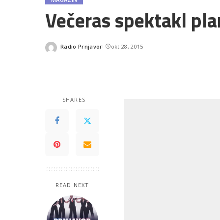
Večeras spektakl pla
Radio Prnjavor
okt 28, 2015
Posted
by
SHARES
READ NEXT