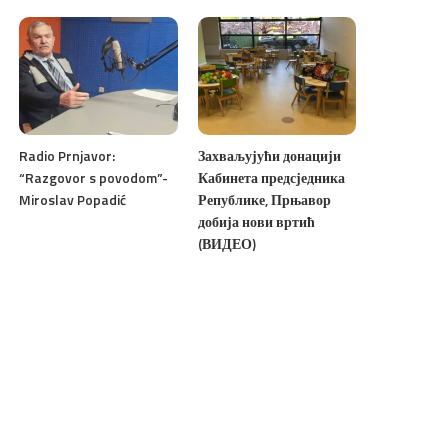
Radio Prnjavor:
Захваљујући донацији
“Razgovor s povodom”-
Кабинета предсједника
Miroslav Popadić
Републике, Прњавор
добија нови вртић
(ВИДЕО)