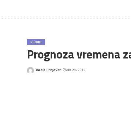
RS/BIH
Prognoza vremena za
Radio Prnjavor
okt 28, 2015
Posted
by
SHARES