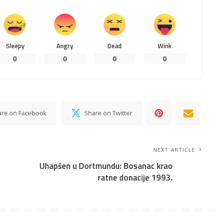
Sleepy
Angry
Dead
Wink
0
0
0
0
are on Facebook
Share on Twitter
NEXT ARTICLE
Uhapšen u Dortmundu: Bosanac krao
ratne donacije 1993.