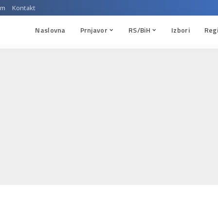
um
Kontakt
Naslovna
Prnjavor
RS/BiH
Izbori
Reg