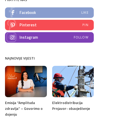
Facebook
LIKE
Pinterest
PIN
Instagram
FOLLOW
NAJNOVIJE VIJESTI
Emisija “Amplituda
Elektrodistribucija
zdravlja” – Govorimo o
Prnjavor- obavještenje
dojenju