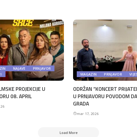
ZIN
NAJAVE
PRNJAVOR
TI
MAGAZIN
PRNJAVOR
VIJE
LMSKE PROJEKCIJE U
ODRŽAN “KONCERT PRIJATE
ORU 08. APRIL
U PRNJAVORU POVODOM D
GRADA
026
mar 17, 2026
Load More