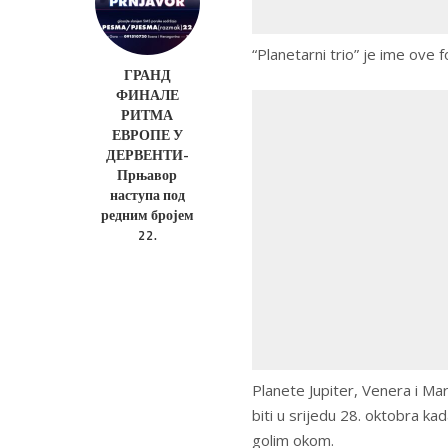
“Planetarni trio” je ime ove 
ГРАНД
ФИНАЛЕ
РИТМА
ЕВРОПЕ У
ДЕРВЕНТИ-
Прњавор
наступа под
редним бројем
22.
Planete Jupiter, Venera i Mar
biti u srijedu 28. oktobra ka
golim okom.