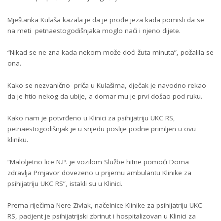
Mještanka Kulaša kazala je da je prođe jeza kada pomisli da se
na meti petnaestogodišnjaka moglo naći i njeno dijete.
“Nikad se ne zna kada nekom može doći žuta minuta”, požalila se
ona.
Kako se nezvanično priča u Kulašima, dječak je navodno rekao
da je htio nekog da ubije, a domar mu je prvi došao pod ruku.
Kako nam je potvrđeno u Klinici za psihijatriju UKC RS,
petnaestogodišnjak je u srijedu poslije podne primljen u ovu
kliniku.
“Maloljetno lice N.P. je vozilom Službe hitne pomoći Doma
zdravlja Prnjavor dovezeno u prijemu ambulantu Klinike za
psihijatriju UKC RS”, istakli su u Klinici.
Prema riječima Nere Zivlak, načelnice Klinike za psihijatriju UKC
RS, pacijent je psihijatrijski zbrinut i hospitalizovan u Klinici za