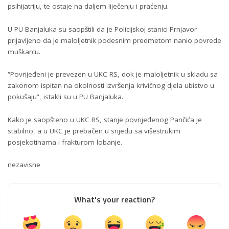
psihijatriju, te ostaje na daljem liječenju i praćenju.
U PU Banjaluka su saopštili da je Policijskoj stanici Prnjavor
prijavljeno da je maloljetnik podesnim predmetom nanio povrede
muškarcu.
“Povrijeđeni je prevezen u UKC RS, dok je maloljetnik u skladu sa
zakonom ispitan na okolnosti izvršenja krivičnog djela ubistvo u
pokušaju”, istakli su u PU Banjaluka.
Kako je saopšteno u UKC RS, stanje povrijeđenog Pančića je
stabilno, a u UKC je prebačen u srijedu sa višestrukim
posjekotinama i frakturom lobanje.
nezavisne
What's your reaction?