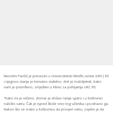
Nesretni Pančić je prevezen u Univerzitetski klinički centar (UKC) RS
i njegovo stanje je trenutno stabilno, dok je maloljetnik, kako
nam je potvrđeno, smješten u Klinici za psihijatriju UKC RS.
“Kako mi je rečeno, domar je došao ranije ujutro i u kotlovnici
naložio vatru. Čak je ispred škole sreo tog učenika i pozdravio ga.
Nakon što se vratio u kotlovnicu da provjeri vatru, osjetio je da