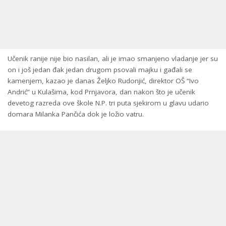
Učenik ranije nije bio nasilan, ali je imao smanjeno vladanje jer su
on i još jedan đak jedan drugom psovali majku i gađali se
kamenjem, kazao je danas Željko Rudonjić, direktor OŠ “Ivo
Andrić” u Kulašima, kod Prnjavora, dan nakon što je učenik
devetog razreda ove škole N.P. tri puta sjekirom u glavu udario
domara Milanka Pančića dok je ložio vatru.