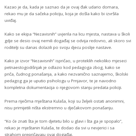
Kazao je da, kada je saznao da je ovaj đak udario domara,
rekao mu je da sačeka policiju, koja je došla kako bi izvršila
uviđaj.
Kako se ekipa “Nezavisnih” uvjerila na licu mjesta, nastava u školi
gdje se desio ovaj nemili događaj se odvija redovno, ali skoro svi
roditelji su danas dolazili po svoju djecu poslije nastave.
Kako je izvor “Nezavisnih” ispričao, u proteklih nekoliko mjeseci
petnaestogodišnjak je odlazio kod pedagoga zbog, kako se
priča, čudnog ponašanja, a kako nezvanično saznajemo, školski
pedagog ga je uputio psihologu u Prnjavor, te je navodno
kompletna dokumentacija o njegovom stanju predata policiji.
Prema riječima mještana Kulaša, koji su željeli ostati anonimni,
nisu primijetili ništa ekstremno u dječakovom ponašanju.
“Ko će znati šta je tom djetetu bilo u glavi i šta ga je spopalo”,
rekao je mještanin Kulaša, te dodao da svi u nevjerici i sa
strahom prepričavaju ovaj događaj.