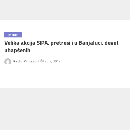
RS/BIH
Velika akcija SIPA, pretresi i u Banjaluci, devet
uhapšenih
Radio Prnjavor
feb 7, 2019
Posted
by