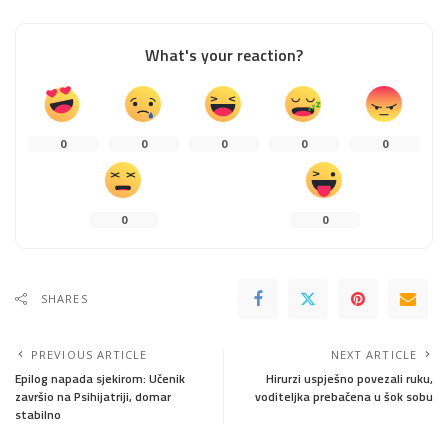
What's your reaction?
0
0
0
0
0
0
0
SHARES
PREVIOUS ARTICLE
NEXT ARTICLE
Epilog napada sjekirom: Učenik
Hirurzi uspješno povezali ruku,
završio na Psihijatriji, domar
voditeljka prebačena u šok sobu
stabilno