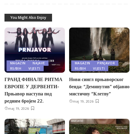
You Might Also Enjoy
MAGAZIN
NAJAVE
MAGAZIN
PRNJAVOR
RS/BIH
VIJESTI
RS/BIH
VIJESTI
ГРАНД ФИНАЛЕ РИТМА
Нови сингл прњаворског
ЕВРОПЕ У ДЕРВЕНТИ-
бенда: “Деминутив” објавио
Прњавор наступа под
мистичну “Клетву”
редним бројем 22.
maj 19, 2026
maj 19, 2026