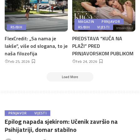
MAGAZIN
PRNJAVOR
RS/BIH
RS/BIH
VIJESTI
FlexCredit: „Sa nama je
PREDSTAVA “KUĆA NA
lakše“, više od slogana, to je
PLAŽI” PRED
naša filozofija
PRNJAVORSKOM PUBLIKOM
feb 25, 2026
feb 24, 2026
Load More
PRNJAVOR
VIJESTI
Epilog napada sjekirom: Učenik završio na
Psihijatriji, domar stabilno