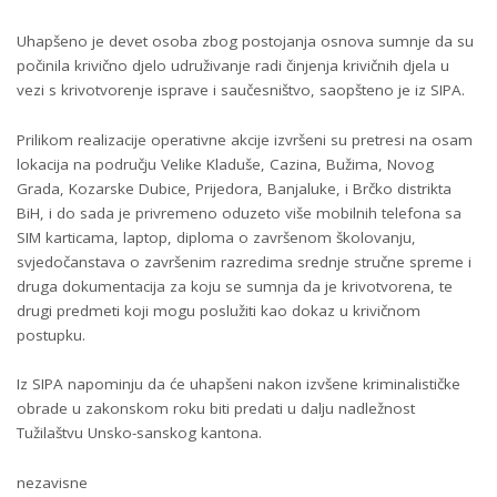
Uhapšeno je devet osoba zbog postojanja osnova sumnje da su
počinila krivično djelo udruživanje radi činjenja krivičnih djela u
vezi s krivotvorenje isprave i saučesništvo, saopšteno je iz SIPA.
Prilikom realizacije operativne akcije izvršeni su pretresi na osam
lokacija na području Velike Kladuše, Cazina, Bužima, Novog
Grada, Kozarske Dubice, Prijedora, Banjaluke, i Brčko distrikta
BiH, i do sada je privremeno oduzeto više mobilnih telefona sa
SIM karticama, laptop, diploma o završenom školovanju,
svjedočanstava o završenim razredima srednje stručne spreme i
druga dokumentacija za koju se sumnja da je krivotvorena, te
drugi predmeti koji mogu poslužiti kao dokaz u krivičnom
postupku.
Iz SIPA napominju da će uhapšeni nakon izvšene kriminalističke
obrade u zakonskom roku biti predati u dalju nadležnost
Tužilaštvu Unsko-sanskog kantona.
nezavisne