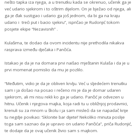
nešto tapka iza njega, a u trenutku kada se okrenuo, učenik ga je
već udario sjekirom i to oštrim dijelom. On je bježao od njega, ali
ga je đak sustigao i udario ga još jednom, da bi ga na kraju
udario i treći put i bacio sjekiru”, ispričao je Rudonjić tokom
posjete ekipe “Nezavisnih” .
Kulašima, te dodao da ovom incidentu nije prethodila nikakva
rasprava između dječaka i Pančića.
Istakao je da je na domara prvi naišao mještanin Kulaša i da je u
prvi momenat pomislio da mu je pozlilo.
“Međutim, vidio je da je obliven krvlju. Već u sljedećem trenutku
sam i ja došao na posao i rečeno mi je da je domar udaren
sjekirom, ali mi nisu rekli ko ga je udario. Pančić je odvezen u
hitnu. Učenik i njegova majka, koja radi tu u obližnjoj prodavnici,
krenuli su za mnom u školu i ja sam misleći da se napadač krije
tu negdje povikao: ‘Sklonite bar dijete!’ Nekoliko minuta poslije
toga sam saznao da je upravo on udario Pančića”, priča Rudonjić,
te dodaje da je ovaj učenik živio sam s majkom.