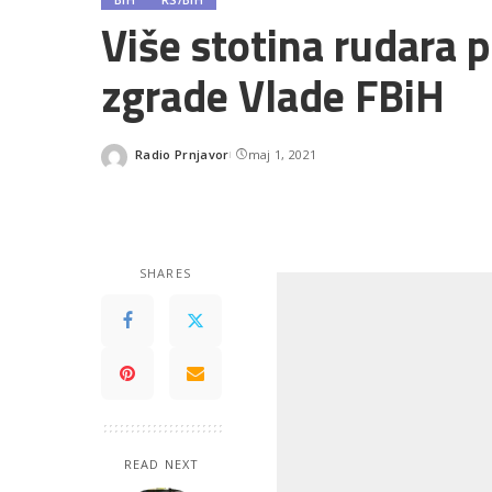
Više stotina rudara 
zgrade Vlade FBiH
Radio Prnjavor
maj 1, 2021
Posted
by
SHARES
READ NEXT