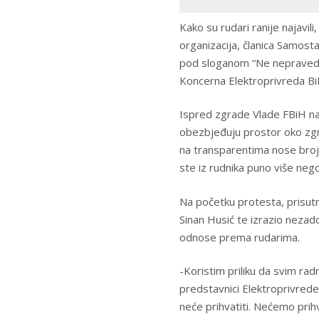
Kako su rudari ranije najavil
organizacija, članica Samosta
pod sloganom “Ne nepravedn
Koncerna Elektroprivreda Bi
Ispred zgrade Vlade FBiH nalazi
obezbjeđuju prostor oko zgr
na transparentima nose brojn
ste iz rudnika puno više nego
Na početku protesta, prisutn
Sinan Husić te izrazio nezad
odnose prema rudarima.
-Koristim priliku da svim rad
predstavnici Elektroprivrede
neće prihvatiti. Nećemo prih