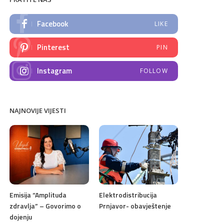
Facebook
LIKE
Pinterest
PIN
Instagram
FOLLOW
NAJNOVIJE VIJESTI
Emisija “Amplituda
Elektrodistribucija
zdravlja” – Govorimo o
Prnjavor- obavještenje
dojenju