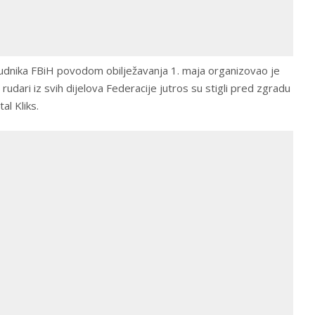
rudnika FBiH povodom obilježavanja 1. maja organizovao je
 rudari iz svih dijelova Federacije jutros su stigli pred zgradu
al Kliks.