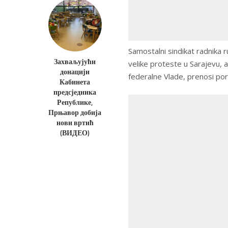
Samostalni sindikat radnika 
Захваљујући
velike proteste u Sarajevu, a
донацији
federalne Vlade, prenosi port
Кабинета
предсједника
Републике,
Прњавор добија
нови вртић
(ВИДЕО)