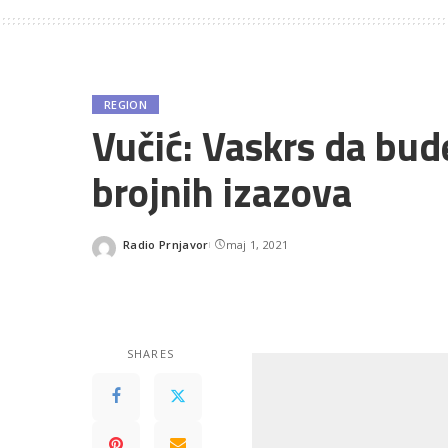
REGION
Vučić: Vaskrs da bu
brojnih izazova
Radio Prnjavor
maj 1, 2021
Posted
by
SHARES