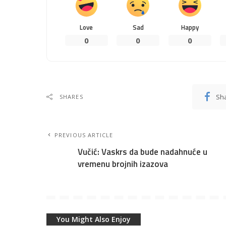
Love
Sad
Happy
0
0
0
Sh
SHARES
PREVIOUS ARTICLE
Vučić: Vaskrs da bude nadahnuće u
vremenu brojnih izazova
You Might Also Enjoy