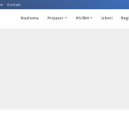
um
Kontakt
Naslovna
Prnjavor
RS/BiH
Izbori
Reg