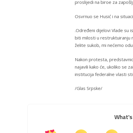
proslijedi na biroe za zapošlj
Osvrnuo se Husić i na situacij
.Određeni dijelovi Vlade su 
biti milosti u restruktuiranj
želite sukob, mi nećemo odu
Nakon protesta, predstavnici 
najavili kako će, ukoliko se 
institucija federalne vlasti sti
/Glas Srpske/
What's 