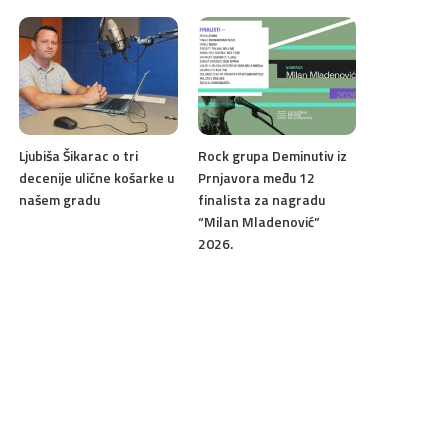
Ljubiša Šikarac o tri
Rock grupa Deminutiv iz
decenije ulične košarke u
Prnjavora među 12
našem gradu
finalista za nagradu
“Milan Mladenović”
2026.