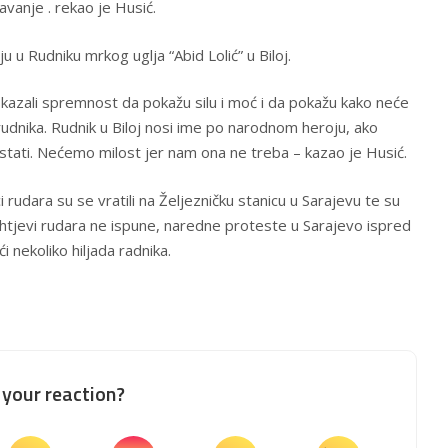
avanje . rekao je Husić.
u u Rudniku mrkog uglja “Abid Lolić” u Biloj.
iskazali spremnost da pokažu silu i moć i da pokažu kako neće
u rudnika. Rudnik u Biloj nosi ime po narodnom heroju, ako
stati. Nećemo milost jer nam ona ne treba – kazao je Husić.
rudara su se vratili na Željezničku stanicu u Sarajevu te su
zahtjevi rudara ne ispune, naredne proteste u Sarajevo ispred
ći nekoliko hiljada radnika.
your reaction?