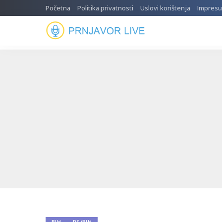
Početna
Politika privatnosti
Uslovi korištenja
Impres
BIH
RS/BIH