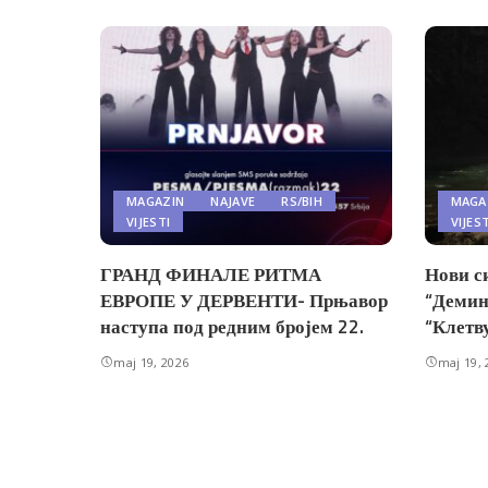
MAGAZIN
NAJAVE
RS/BIH
MAGA
VIJESTI
VIJES
ГРАНД ФИНАЛЕ РИТМА
Нови с
ЕВРОПЕ У ДЕРВЕНТИ- Прњавор
“Демин
наступа под редним бројем 22.
“Клетв
maj 19, 2026
maj 19, 