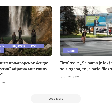
ZIN
PRNJAVOR
RS/BIH
TI
RS/BIH
ингл прњаворског бенда:
FlexCredit: „Sa nama je lakše
утив” објавио мистичну
od slogana, to je naša filozo
у”
feb 25, 2026
2026
Load More