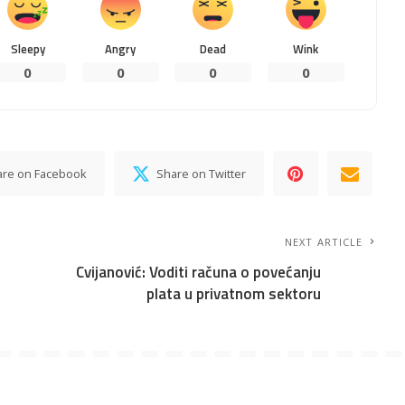
Sleepy
Angry
Dead
Wink
0
0
0
0
are on Facebook
Share on Twitter
NEXT ARTICLE
Cvijanović: Voditi računa o povećanju
plata u privatnom sektoru