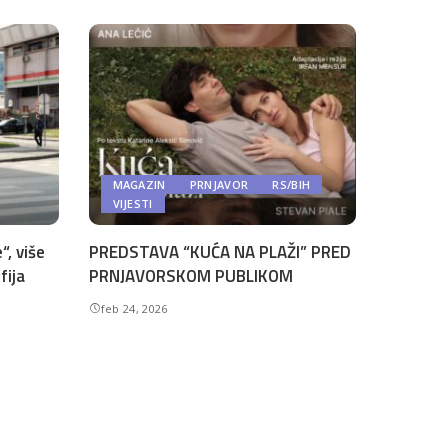
MAGAZIN
PRNJAVOR
RS/BIH
VIJESTI
“, više
PREDSTAVA “KUĆA NA PLAŽI” PRED
fija
PRNJAVORSKOM PUBLIKOM
feb 24, 2026