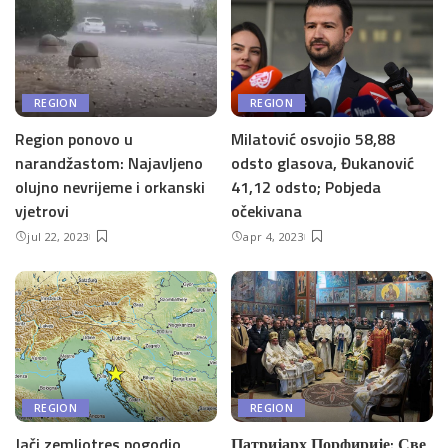
REGION
REGION
Region ponovo u
Milatović osvojio 58,88
narandžastom: Najavljeno
odsto glasova, Đukanović
olujno nevrijeme i orkanski
41,12 odsto; Pobjeda
vjetrovi
očekivana
jul 22, 2023
apr 4, 2023
REGION
REGION
Jači zemljotres pogodio
Патријарх Порфирије: Све