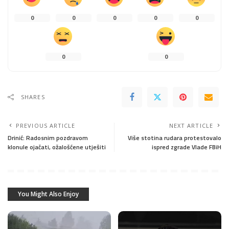
0
0
0
0
0
0
0
SHARES
PREVIOUS ARTICLE
NEXT ARTICLE
Drinić: Radosnim pozdravom
Više stotina rudara protestovalo
klonule ojačati, ožalošćene utješiti
ispred zgrade Vlade FBiH
You Might Also Enjoy