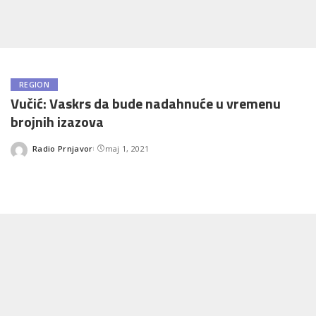
REGION
Vučić: Vaskrs da bude nadahnuće u vremenu
brojnih izazova
Radio Prnjavor
maj 1, 2021
Posted
by