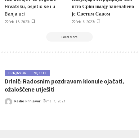
Hrvatsku, osjetio se i u
што Срби имају запечаћено
Banjaluci
је Светим Савом
feb 16, 2023
feb 6, 2023
Load More
PRNJAVOR
VIJESTI
Drinić: Radosnim pozdravom klonule ojačati,
ožalošćene utješiti
Radio Prnjavor
maj 1, 2021
Posted
by