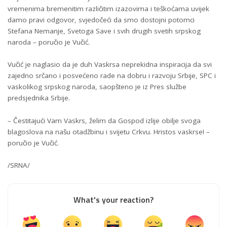
vremenima bremenitim različitim izazovima i teškoćama uvijek
damo pravi odgovor, svjedočeći da smo dostojni potomci
Stefana Nemanje, Svetoga Save i svih drugih svetih srpskog
naroda – poručio je Vučić.
Vučić je naglasio da je duh Vaskrsa neprekidna inspiracija da svi
zajedno srčano i posvećeno rade na dobru i razvoju Srbije, SPC i
vaskolikog srpskog naroda, saopšteno je iz Pres službe
predsjednika Srbije.
– Čestitajući Vam Vaskrs, želim da Gospod izlije obilje svoga
blagoslova na našu otadžbinu i svijetu Crkvu. Hristos vaskrse! –
poručio je Vučić.
/SRNA/
What's your reaction?