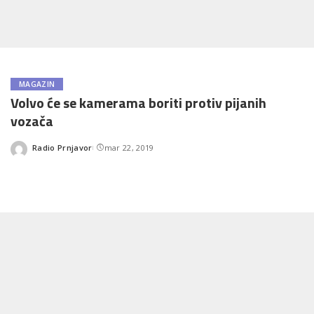
MAGAZIN
Volvo će se kamerama boriti protiv pijanih
vozača
Radio Prnjavor
mar 22, 2019
Posted
by