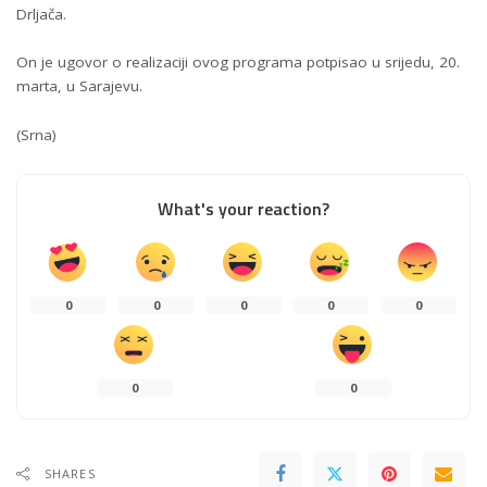
Drljača.
On je ugovor o realizaciji ovog programa potpisao u srijedu, 20.
marta, u Sarajevu.
(Srna)
What's your reaction?
0
0
0
0
0
0
0
SHARES