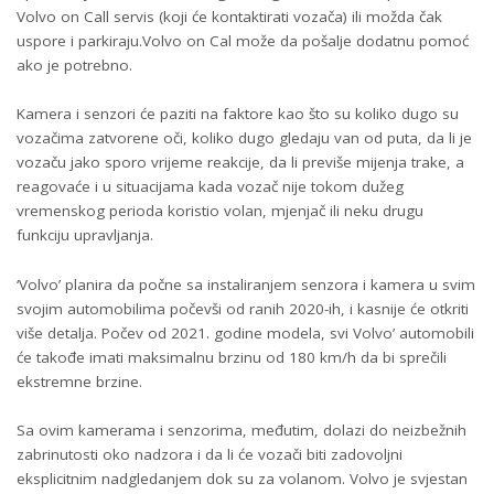
Volvo on Call servis (koji će kontaktirati vozača) ili možda čak
uspore i parkiraju.Volvo on Cal može da pošalje dodatnu pomoć
ako je potrebno.
Kamera i senzori će paziti na faktore kao što su koliko dugo su
vozačima zatvorene oči, koliko dugo gledaju van od puta, da li je
vozaču jako sporo vrijeme reakcije, da li previše mijenja trake, a
reagovaće i u situacijama kada vozač nije tokom dužeg
vremenskog perioda koristio volan, mjenjač ili neku drugu
funkciju upravljanja.
‘Volvo’ planira da počne sa instaliranjem senzora i kamera u svim
svojim automobilima počevši od ranih 2020-ih, i kasnije će otkriti
više detalja. Počev od 2021. godine modela, svi Volvo’ automobili
će takođe imati maksimalnu brzinu od 180 km/h da bi sprečili
ekstremne brzine.
Sa ovim kamerama i senzorima, međutim, dolazi do neizbežnih
zabrinutosti oko nadzora i da li će vozači biti zadovoljni
eksplicitnim nadgledanjem dok su za volanom. Volvo je svjestan