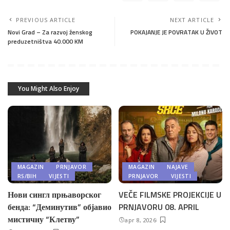
PREVIOUS ARTICLE
NEXT ARTICLE
Novi Grad – Za razvoj ženskog
POKAJANJE JE POVRATAK U ŽIVOT
preduzetništva 40.000 KM
You Might Also Enjoy
MAGAZIN
PRNJAVOR
MAGAZIN
NAJAVE
RS/BIH
VIJESTI
PRNJAVOR
VIJESTI
Нови сингл прњаворског
VEČE FILMSKE PROJEKCIJE U
бенда: “Деминутив” објавио
PRNJAVORU 08. APRIL
мистичну “Клетву”
apr 8, 2026