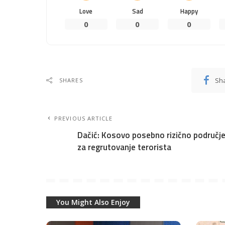
Love
Sad
Happy
0
0
0
Sh
SHARES
PREVIOUS ARTICLE
Dačić: Kosovo posebno rizično područj
za regrutovanje terorista
You Might Also Enjoy