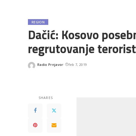
REGION
Dačić: Kosovo posebn
regrutovanje teroris
Radio Prnjavor
feb 7, 2019
Posted
by
SHARES