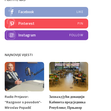
Facebook
LIKE
Pinterest
PIN
Instagram
FOLLOW
NAJNOVIJE VIJESTI
Radio Prnjavor:
Захваљујући донацији
“Razgovor s povodom”-
Кабинета предсједника
Miroslav Popadić
Републике, Прњавор