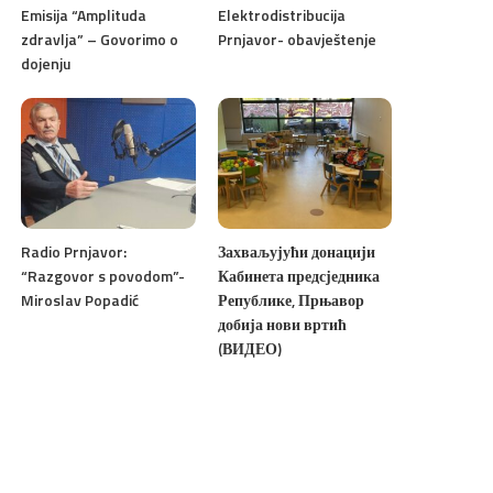
Emisija “Amplituda
Elektrodistribucija
zdravlja” – Govorimo o
Prnjavor- obavještenje
dojenju
Radio Prnjavor:
Захваљујући донацији
“Razgovor s povodom”-
Кабинета предсједника
Miroslav Popadić
Републике, Прњавор
добија нови вртић
(ВИДЕО)