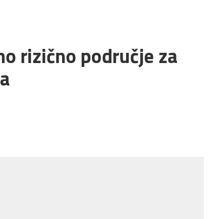
o rizično područje za
ta