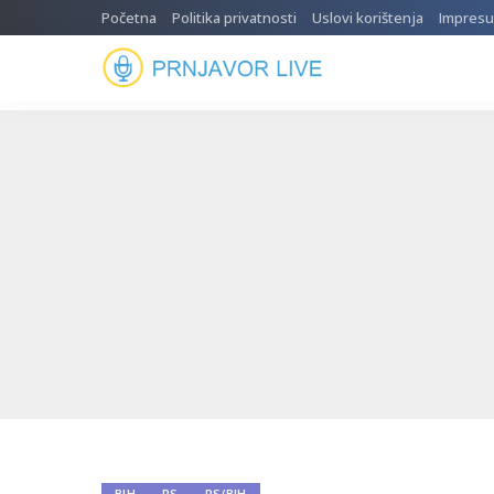
Početna
Politika privatnosti
Uslovi korištenja
Impres
BIH
RS
RS/BIH