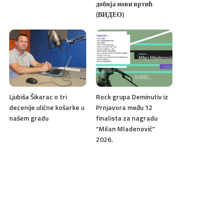
добија нови вртић
(ВИДЕО)
Ljubiša Šikarac o tri
Rock grupa Deminutiv iz
decenije ulične košarke u
Prnjavora među 12
našem gradu
finalista za nagradu
“Milan Mladenović”
2026.