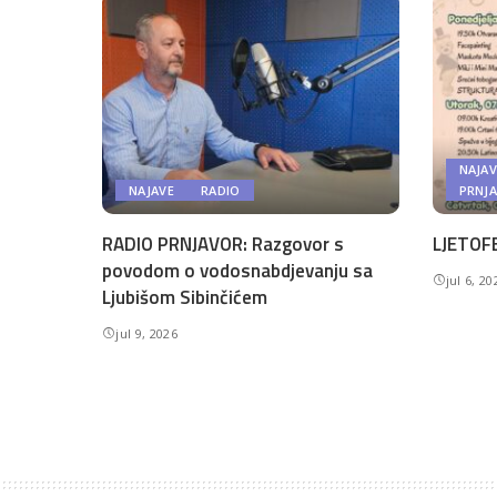
NAJAV
NAJAVE
RADIO
PRNJ
RADIO PRNJAVOR: Razgovor s
LJETOFE
povodom o vodosnabdjevanju sa
jul 6, 20
Ljubišom Sibinčićem
jul 9, 2026