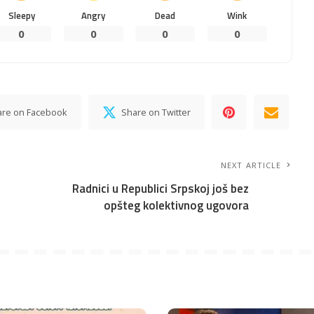
Sleepy
Angry
Dead
Wink
0
0
0
0
are on Facebook
Share on Twitter
NEXT ARTICLE
e
Radnici u Republici Srpskoj još bez
opšteg kolektivnog ugovora