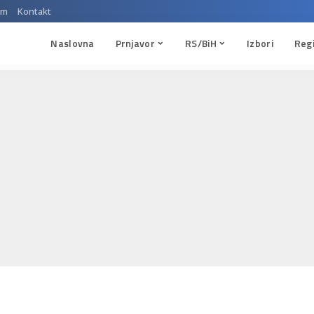
um
Kontakt
Naslovna
Prnjavor
RS/BiH
Izbori
Reg