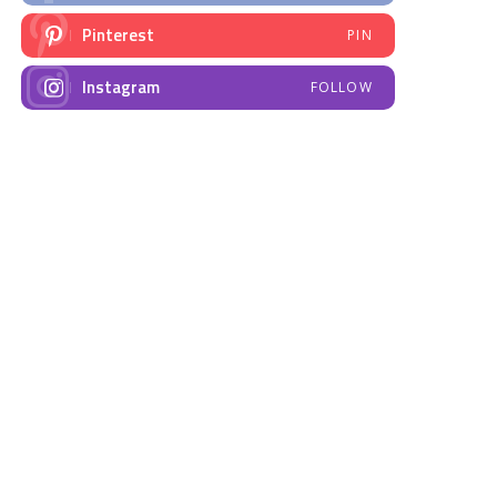
Pinterest
PIN
Instagram
FOLLOW
NAJNOVIJE VIJESTI
Emisija “Amplituda
Elektrodistribucija
zdravlja” – Govorimo o
Prnjavor- obavještenje
dojenju