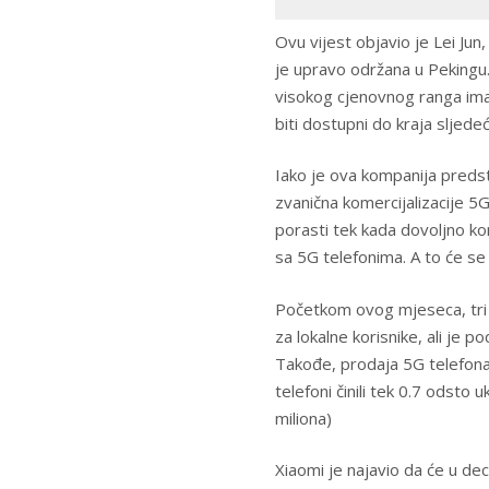
Ovu vijest objavio je Lei Jun
je upravo održana u Pekingu. 
visokog cjenovnog ranga imaće
biti dostupni do kraja sljede
Iako je ova kompanija predst
zvanična komercijalizacije 5
porasti tek kada dovoljno k
sa 5G telefonima. A to će se d
Početkom ovog mjeseca, tri 
za lokalne korisnike, ali je 
Takođe, prodaja 5G telefona
telefoni činili tek 0.7 ods
miliona)
Xiaomi je najavio da će u de