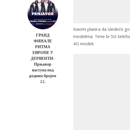
Xiaomi planira da sledeće g
ГРАНД
modelima. Time bi 5G telefon
ФИНАЛЕ
4G modeli.
РИТМА
ЕВРОПЕ У
ДЕРВЕНТИ-
Прњавор
наступа под
редним бројем
22.