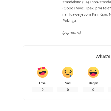
standalone (SA) i non-standal
(Oppo i Vivo). Ipak, prvi te
na Huaweijevom Kirin čipu. N
Pekingu.
(pcpress.rs)
What's 
Love
Sad
Happy
0
0
0