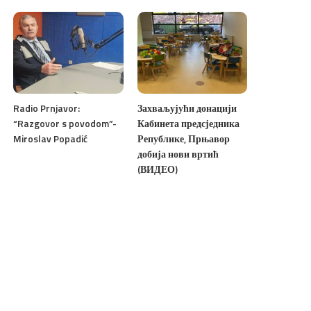
Radio Prnjavor:
Захваљујући донацији
“Razgovor s povodom”-
Кабинета предсједника
Miroslav Popadić
Републике, Прњавор
добија нови вртић
(ВИДЕО)