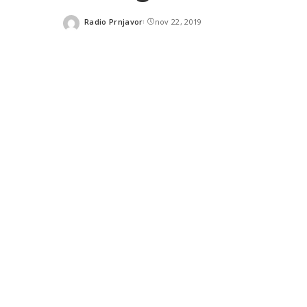
Radio Prnjavor
nov 22, 2019
Posted
by
SHARES
READ NEXT
Uprkos apelima sindikalaca 