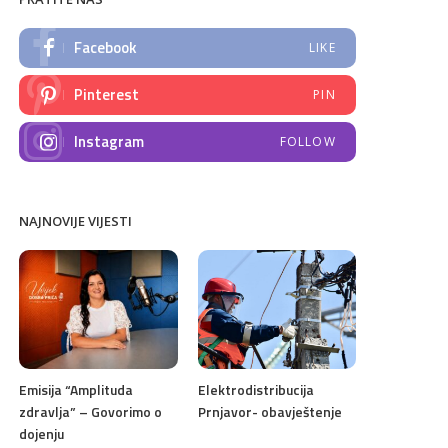
Facebook
LIKE
Pinterest
PIN
Instagram
FOLLOW
NAJNOVIJE VIJESTI
Emisija “Amplituda
Elektrodistribucija
zdravlja” – Govorimo o
Prnjavor- obavještenje
dojenju