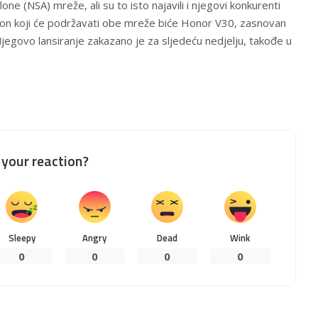
one (NSA) mreže, ali su to isto najavili i njegovi konkurenti
lefon koji će podržavati obe mreže biće Honor V30, zasnovan
jegovo lansiranje zakazano je za sljedeću nedjelju, takođe u
your reaction?
Sleepy
Angry
Dead
Wink
0
0
0
0