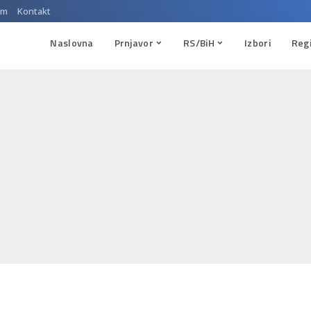
um
Kontakt
Naslovna
Prnjavor
RS/BiH
Izbori
Reg