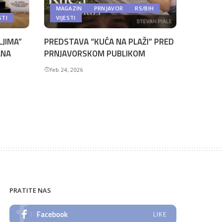
MAGAZIN
PRNJAVOR
RS/BIH
STI
VIJESTI
LJIMA”
PREDSTAVA “KUĆA NA PLAŽI” PRED
ANA
PRNJAVORSKOM PUBLIKOM
feb 24, 2026
PRATITE NAS
Facebook
LIKE