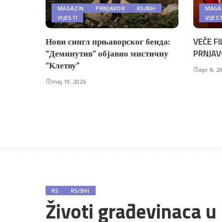
MAGAZIN
PRNJAVOR
RS/BIH
MAGA
VIJESTI
VIJES
Нови сингл прњаворског бенда:
VEČE FI
“Деминутив” објавио мистичну
PRNJAV
“Клетву”
apr 8, 2
maj 19, 2026
RS
RS/BIH
Životi građevinaca u