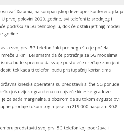
, osnivač Xiaomia, na kompanijskoj developer konferenciji koja
U prvoj polovini 2020. godine, svi telefoni iz srednjeg i
 podršku za 5G tehnologiju, dok će ostali (jeftiniji) modeli
će godine.
avila svoj prvi 5G telefon čak i pre nego što je počela
G mreže u Kini, Lei smatra da će potražnja za 5G modelima
orisnika bude spremno da svoje postojeće uređaje zamijeni
esiti tek kada ti telefoni budu pristupačniji korisnicima.
državna kineska operatera su predstavili slične 5G ponude
podrška još uvijek ograničena na najveće kineske gradove.
 je za sada marginalna, s obzirom da su tokom avgusta ovi
to ukupne prodaje tokom tog mjeseca (219.000 naspram 30.8
cembru predstaviti svoj prvi 5G telefon koji podržava i