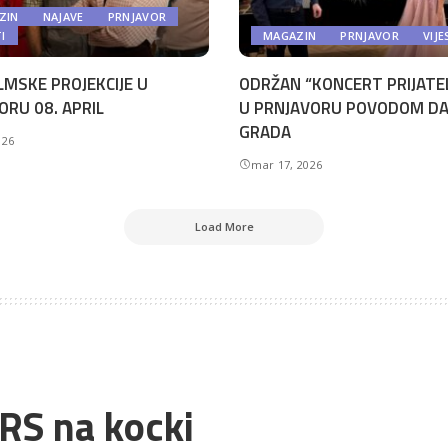
ZIN
NAJAVE
PRNJAVOR
TI
MAGAZIN
PRNJAVOR
VIJE
LMSKE PROJEKCIJE U
ODRŽAN “KONCERT PRIJATE
ORU 08. APRIL
U PRNJAVORU POVODOM D
GRADA
026
mar 17, 2026
Load More
 RS na kocki