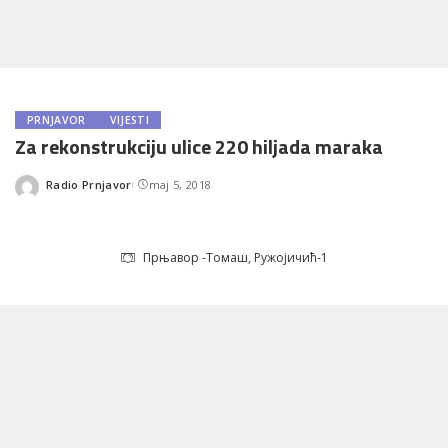
PRNJAVOR
VIJESTI
Za rekonstrukciju ulice 220 hiljada maraka
Radio Prnjavor
maj 5, 2018
Posted
by
Прњавор -Томаш, Ружојичић-1