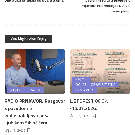
Djevojčica stradala od udara groma
Zavidni rezultati privrede u
Prnjavoru: Proizvodnja i izvoz u
prvom planu
You Might Also Enjoy
NAJAVE
OGLASI I OBAVJEŠTENJA
NAJAVE
RADIO
PRNJAVOR
RADIO PRNJAVOR: Razgovor
LJETOFEST 06.07.
s povodom o
-15.07.2026.
vodosnabdjevanju sa
jul 6, 2026
Ljubišom Sibinčićem
jul 9, 2026