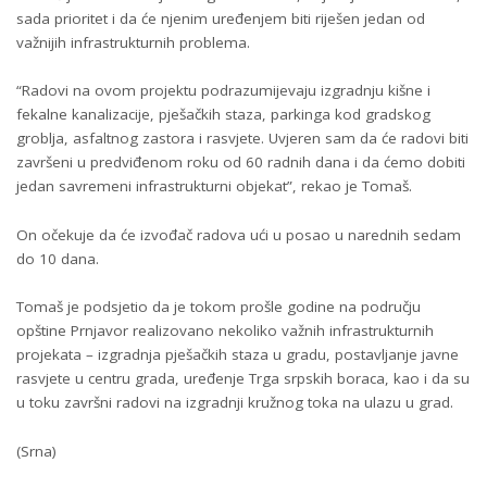
sada prioritet i da će njenim uređenjem biti riješen jedan od
važnijih infrastrukturnih problema.
“Radovi na ovom projektu podrazumijevaju izgradnju kišne i
fekalne kanalizacije, pješačkih staza, parkinga kod gradskog
groblja, asfaltnog zastora i rasvjete. Uvjeren sam da će radovi biti
završeni u predviđenom roku od 60 radnih dana i da ćemo dobiti
jedan savremeni infrastrukturni objekat”, rekao je Tomaš.
On očekuje da će izvođač radova ući u posao u narednih sedam
do 10 dana.
Tomaš je podsjetio da je tokom prošle godine na području
opštine Prnjavor realizovano nekoliko važnih infrastrukturnih
projekata – izgradnja pješačkih staza u gradu, postavljanje javne
rasvjete u centru grada, uređenje Trga srpskih boraca, kao i da su
u toku završni radovi na izgradnji kružnog toka na ulazu u grad.
(Srna)