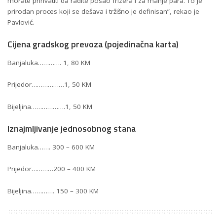
morate prihvatiti da radite posao frizera i za manje para. To je
prirodan proces koji se dešava i tržišno je definisan”, rekao je
Pavlović.
Cijena gradskog prevoza (pojedinačna karta)
Banjaluka…………. 1, 80 KM
Prijedor………………1, 50 KM
Bijeljina……………….1, 50 KM
Iznajmljivanje jednosobnog stana
Banjaluka……. 300 – 600 KM
Prijedor…………200 – 400 KM
Bijeljina…………. 150 – 300 KM