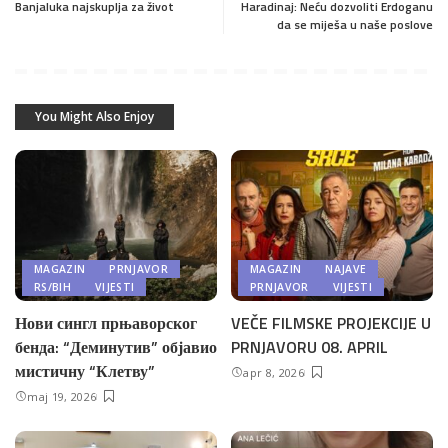
Banjaluka najskuplja za život
Haradinaj: Neću dozvoliti Erdoganu
da se miješa u naše poslove
You Might Also Enjoy
MAGAZIN
PRNJAVOR
MAGAZIN
NAJAVE
RS/BIH
VIJESTI
PRNJAVOR
VIJESTI
Нови сингл прњаворског
VEČE FILMSKE PROJEKCIJE U
бенда: “Деминутив” објавио
PRNJAVORU 08. APRIL
мистичну “Клетву”
apr 8, 2026
maj 19, 2026