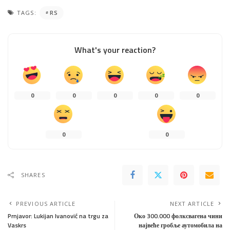
TAGS:
RS
What's your reaction?
0
0
0
0
0
0
0
SHARES
PREVIOUS ARTICLE
NEXT ARTICLE
Prnjavor: Lukijan Ivanović na trgu za
Око 300.000 фолксвагена чини
Vaskrs
највеће гробље аутомобила на