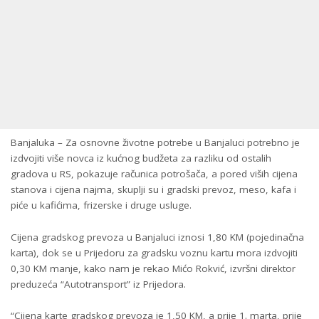
Banjaluka – Za osnovne životne potrebe u Banjaluci potrebno je
izdvojiti više novca iz kućnog budžeta za razliku od ostalih
gradova u RS, pokazuje računica potrošača, a pored viših cijena
stanova i cijena najma, skuplji su i gradski prevoz, meso, kafa i
piće u kafićima, frizerske i druge usluge.
Cijena gradskog prevoza u Banjaluci iznosi 1,80 KM (pojedinačna
karta), dok se u Prijedoru za gradsku voznu kartu mora izdvojiti
0,30 KM manje, kako nam je rekao Mićo Rokvić, izvršni direktor
preduzeća “Autotransport” iz Prijedora.
“Cijena karte gradskog prevoza je 1,50 KM, a prije 1. marta, prije