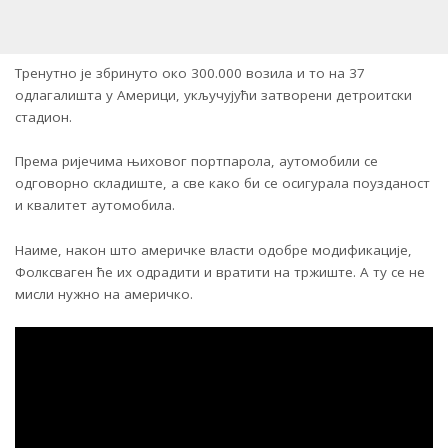
Тренутно је збринуто око 300.000 возила и то на 37
одлагалишта у Америци, укључујући затворени детроитски
стадион.
Према ријечима њиховог портпарола, аутомобили се
одговорно складиште, а све како би се осигурала поузданост
и квалитет аутомобила.
Наиме, након што америчке власти одобре модификације,
Фолксваген ће их одрадити и вратити на тржиште. А ту се не
мисли нужно на америчко.