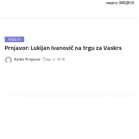
свијету (ВИДЕО)
VIJESTI
Prnjavor: Lukijan Ivanović na trgu za Vaskrs
Radio Prnjavor
apr 2, 2018
Posted
by
TAGS:
IZDVOJENO
What's your reaction?