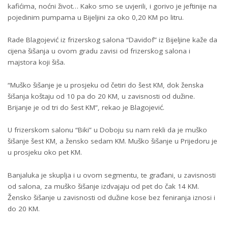
kafićima, noćni život… Kako smo se uvjerili, i gorivo je jeftinije na
pojedinim pumpama u Bijeljini za oko 0,20 KM po litru.
Rade Blagojević iz frizerskog salona “Davidof” iz Bijeljine kaže da
cijena šišanja u ovom gradu zavisi od frizerskog salona i
majstora koji šiša.
“Muško šišanje je u prosjeku od četiri do šest KM, dok ženska
šišanja koštaju od 10 pa do 20 KM, u zavisnosti od dužine.
Brijanje je od tri do šest KM”, rekao je Blagojević.
U frizerskom salonu “Biki” u Doboju su nam rekli da je muško
šišanje šest KM, a žensko sedam KM. Muško šišanje u Prijedoru je
u prosjeku oko pet KM.
Banjaluka je skuplja i u ovom segmentu, te građani, u zavisnosti
od salona, za muško šišanje izdvajaju od pet do čak 14 KM.
Žensko šišanje u zavisnosti od dužine kose bez feniranja iznosi i
do 20 KM.