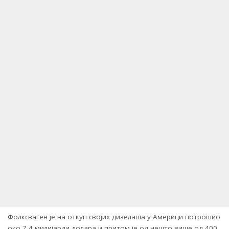
Фолксваген је на откуп својих дизелаша у Америци потрошио
око 7,4 милијарди долара и притом је од нешто више од 400