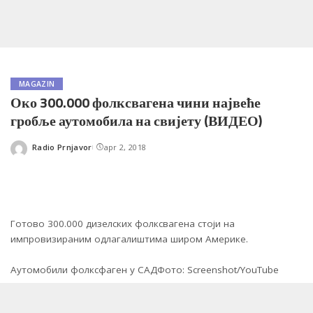
MAGAZIN
Око 300.000 фолксвагена чини највеће
гробље аутомобила на свијету (ВИДЕО)
Radio Prnjavor
apr 2, 2018
Posted
by
Готово 300.000 дизелских фолксвагена стоји на
импровизираним одлагалиштима широм Америке.
Аутомобили фолксфаген у САДФото: Screenshot/YouTube