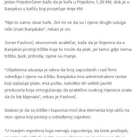
Jedan Prijedorčanin kaže da je kafa u Prijedoru 1,30 KM, dok je u
Banjaluci u kafiću koji posjećuje dvije KM.
“Nije to samo stvar kafe, čini mi se da su i cijene drugih usluga
niže izvan Banjaluke”, rekao je on.
Zoran Pavlović, ekonomski analitičar, kaže da je činjenica da u
Banjaluci postoji tržište koje to može da plati, jer tamo gdje nema
tržišta, ljudi, prihoda, cijene su manje.
“Objektivna situacija je takva da broj zaposlenih i rad firmi
određuju i cijene na tržištu. Banjaluka ima administrativni centar
koji isplaćuje plate, ima pošte, nekoliko tih velikih javnih
preduzeća koja omogućavaju da praktično svakog mjeseca znate
da će biti klijenata”, rekao je Pavlović.
Istakao je da su tržište i kupovna moć dva elementa koji utiču na
nivo cijena koji postoji u određenoj zajednici.
“U manjim mjestima koja nemaju zaposlenja, da biste preživjeli,