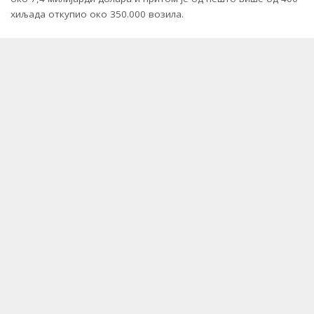
хиљада откупио око 350.000 возила.