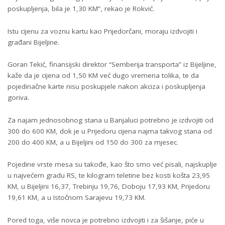
poskupljenja, bila je 1,30 KM”, rekao je Rokvić.
Istu cijenu za voznu kartu kao Prijedorčani, moraju izdvojiti i
građani Bijeljine.
Goran Tekić, finansijski direktor “Semberija transporta” iz Bijeljine,
kaže da je cijena od 1,50 KM već dugo vremena tolika, te da
pojedinačne karte nisu poskupjele nakon akciza i poskupljenja
goriva.
Za najam jednosobnog stana u Banjaluci potrebno je izdvojiti od
300 do 600 KM, dok je u Prijedoru cijena najma takvog stana od
200 do 400 KM, a u Bijeljini od 150 do 300 za mjesec.
Pojedine vrste mesa su takođe, kao što smo već pisali, najskuplje
u najvećem gradu RS, te kilogram teletine bez kosti košta 23,95
KM, u Bijeljini 16,37, Trebinju 19,76, Doboju 17,93 KM, Prijedoru
19,61 KM, a u Istočnom Sarajevu 19,73 KM.
Pored toga, više novca je potrebno izdvojiti i za šišanje, piće u