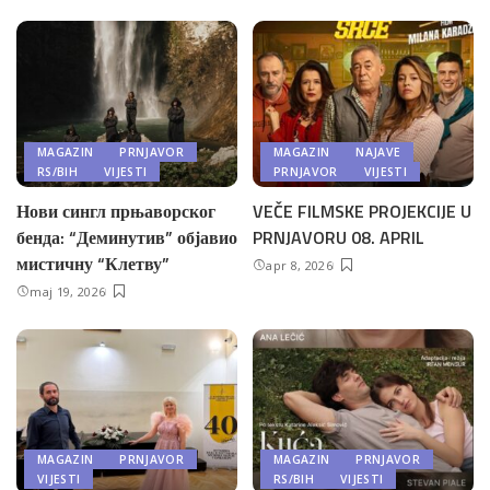
MAGAZIN
PRNJAVOR
MAGAZIN
NAJAVE
RS/BIH
VIJESTI
PRNJAVOR
VIJESTI
Нови сингл прњаворског
VEČE FILMSKE PROJEKCIJE U
бенда: “Деминутив” објавио
PRNJAVORU 08. APRIL
мистичну “Клетву”
apr 8, 2026
maj 19, 2026
MAGAZIN
PRNJAVOR
MAGAZIN
PRNJAVOR
VIJESTI
RS/BIH
VIJESTI