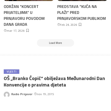
ODRŽAN “KONCERT
PREDSTAVA “KUĆA NA
PRIJATELJIMA” U
PLAŽI” PRED
PRNJAVORU POVODOM
PRNJAVORSKOM PUBLIKOM
DANA GRADA
feb 24, 2026
mar 17, 2026
Load More
VIJESTI
OŠ „Branko Ćopić“ obilježava Međunarodni Dan
Konvencije o pravima djeteta
Radio Prnjavor
nov 19, 2015
Posted
by