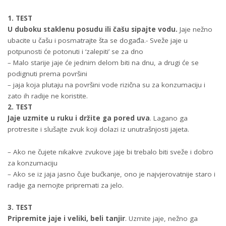
1. TEST
U duboku staklenu posudu ili čašu sipajte vodu.
Jaje nežno
ubacite u čašu i posmatrajte šta se događa.- Sveže jaje u
potpunosti će potonuti i ‘zalepiti’ se za dno
– Malo starije jaje će jednim delom biti na dnu, a drugi će se
podignuti prema površini
– jaja koja plutaju na površini vode rizična su za konzumaciju i
zato ih radije ne koristite.
2. TEST
Jaje uzmite u ruku i držite ga pored uva
. Lagano ga
protresite i slušajte zvuk koji dolazi iz unutrašnjosti jajeta.
– Ako ne čujete nikakve zvukove jaje bi trebalo biti sveže i dobro
za konzumaciju
– Ako se iz jaja jasno čuje bućkanje, ono je najvjerovatnije staro i
radije ga nemojte pripremati za jelo.
3. TEST
Pripremite jaje i veliki, beli tanjir
. Uzmite jaje, nežno ga