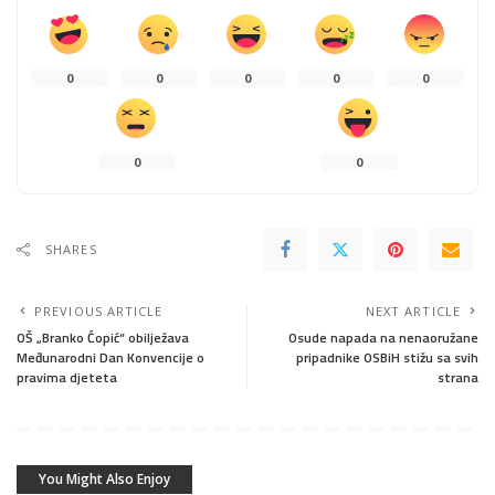
0
0
0
0
0
0
0
SHARES
PREVIOUS ARTICLE
NEXT ARTICLE
OŠ „Branko Ćopić“ obilježava
Osude napada na nenaoružane
Međunarodni Dan Konvencije o
pripadnike OSBiH stižu sa svih
pravima djeteta
strana
You Might Also Enjoy