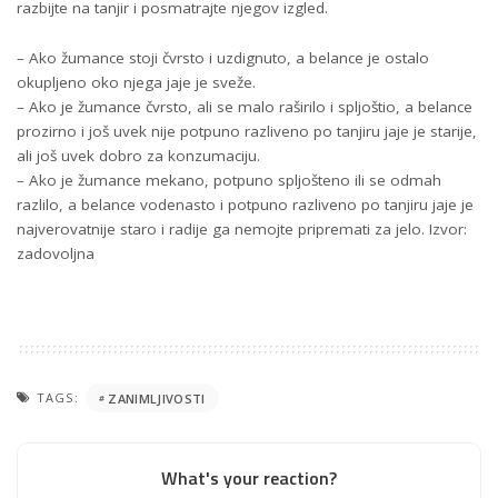
razbijte na tanjir i posmatrajte njegov izgled.
– Ako žumance stoji čvrsto i uzdignuto, a belance je ostalo
okupljeno oko njega jaje je sveže.
– Ako je žumance čvrsto, ali se malo raširilo i spljoštio, a belance
prozirno i još uvek nije potpuno razliveno po tanjiru jaje je starije,
ali još uvek dobro za konzumaciju.
– Ako je žumance mekano, potpuno spljošteno ili se odmah
razlilo, a belance vodenasto i potpuno razliveno po tanjiru jaje je
najverovatnije staro i radije ga nemojte pripremati za jelo. Izvor:
zadovoljna
TAGS:
ZANIMLJIVOSTI
What's your reaction?