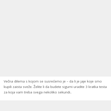
Večna dilema s kojom se susrećemo je – da li je jaje koje smo
kupili zaista sveže. Želite li da budete sigurni uradite 3 kratka testa
za koja vam treba svega nekoliko sekundi..