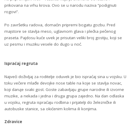
prikovana na vrhu krova. Ovo se u narodu naziva “podignuti
rogovi”.
Po završetku radova, domaćin pripremi bogatu gozbu. Pred
majstore se stavlja meso, uglavnom glava i plećka pečenog
praseta. Pajdosu kuće uvek je prisutan veliki broj gostiju, koji se
uz pesmu i muziku vesele do dugo u noć.
Ispraćaj regruta
Najveći doživljaj za roditelje oduvek je bio ispraćaj sina u vojsku. U
toku večere mlađe devojke nose table na koje se stavlja novac,
koji daruje svaki gost. Goste zabavljaju grupe narodne ili izvorne
muzike, a nekada i jedna i druga grupa zajedno. Na dan odlaska
u vojsku, regruta ispraćaju rodbina i prijatelji do železničke ili
autobuske stanice, sa okićenim kolima ili konjima.
Zdravice