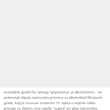
Australijski gradić Elis Springs “prijestonica” je alkoholizma – od
pedesetak hiljada stanovnika polovina su alkoholičari?!
Rudarski
gradić, koji je osnovan sredinom 19. vijeka u vrijeme velike
potrage za zlatom, ima najviše “cugera” po glavi stanovnika.