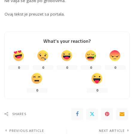
Ne valja se gaziti po grobovima.
Ovaj tekst je preuzet sa portala.
What's your reaction?
0
0
0
0
0
0
0
SHARES
PREVIOUS ARTICLE
NEXT ARTICLE