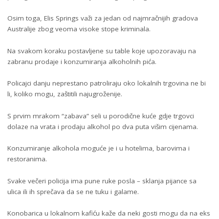
Osim toga, Elis Springs važi za jedan od najmračnijih gradova
Australije zbog veoma visoke stope kriminala.
Na svakom koraku postavljene su table koje upozoravaju na
zabranu prodaje i konzumiranja alkoholnih pića.
Policajci danju neprestano patroliraju oko lokalnih trgovina ne bi
li, koliko mogu, zaštitili najugroženije.
S prvim mrakom “zabava” seli u porodične kuće gdje trgovci
dolaze na vrata i prodaju alkohol po dva puta višim cijenama.
Konzumiranje alkohola moguće je i u hotelima, barovima i
restoranima.
Svake večeri policija ima pune ruke posla – sklanja pijance sa
ulica ili ih sprečava da se ne tuku i galame.
Konobarica u lokalnom kafiću kaže da neki gosti mogu da na eks