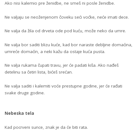
Ako nisi kalemio pre ženidbe, ne smeš ni posle ženidbe.
Ne valjaju se neoženjenom čoveku seći voćke, neće imati dece.
Ne valja da žila od drveta ode pod kuću, može neko da umre.
Ne valja bor saditi blizu kuće, kad bor naraste debljine domaćina,
umreće domaćin, a neki kažu da ostaje kuća pusta.
Ne valja rukama čupati travu, jer će padati kiša. Ako nađeš
detelinu sa četiri lista, bićeš srećan.
Ne valja saditi i kalemiti voće prestupne godine, jer će rađati
svake druge godine.
Nebeska tela
Kad pocrveni sunce, znak je da će biti rata.