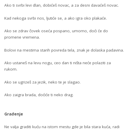
Ako ti svrbi levi dlan, dobićeš novac, a za desni davaćeš novac.
Kad nekoga svrbi nos, ljutiće se, a ako igra oko plakaće.
Ako se zdrav čovek oseća pospano, umorno, doći će do
promene vremena.
Bolovi na mestima starih povreda tela, znak je dolaska padavina.
Ako ustaneš na levu nogu, ceo dan ti ništa neće polaziti za
rukom.
Ako se ugrizeš za jezik, neko te je slagao.
Ako zaigra brada, doćiće ti neko drag.
Građenje
Ne valja graditi kuću na istom mestu gde je bila stara kuća, radi