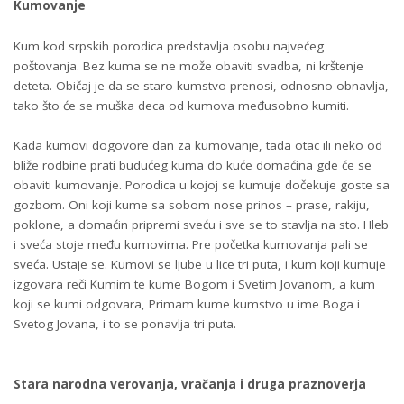
Kumovanje
Kum kod srpskih porodica predstavlja osobu najvećeg
poštovanja. Bez kuma se ne može obaviti svadba, ni krštenje
deteta. Običaj je da se staro kumstvo prenosi, odnosno obnavlja,
tako što će se muška deca od kumova međusobno kumiti.
Kada kumovi dogovore dan za kumovanje, tada otac ili neko od
bliže rodbine prati budućeg kuma do kuće domaćina gde će se
obaviti kumovanje. Porodica u kojoj se kumuje dočekuje goste sa
gozbom. Oni koji kume sa sobom nose prinos – prase, rakiju,
poklone, a domaćin pripremi sveću i sve se to stavlja na sto. Hleb
i sveća stoje među kumovima. Pre početka kumovanja pali se
sveća. Ustaje se. Kumovi se ljube u lice tri puta, i kum koji kumuje
izgovara reči Kumim te kume Bogom i Svetim Jovanom, a kum
koji se kumi odgovara, Primam kume kumstvo u ime Boga i
Svetog Jovana, i to se ponavlja tri puta.
Stara narodna verovanja, vračanja i druga praznoverja