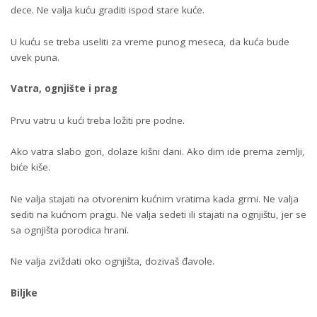
dece. Ne valja kuću graditi ispod stare kuće.
U kuću se treba useliti za vreme punog meseca, da kuća bude
uvek puna.
Vatra, ognjište i prag
Prvu vatru u kući treba ložiti pre podne.
Ako vatra slabo gori, dolaze kišni dani. Ako dim ide prema zemlji,
biće kiše.
Ne valja stajati na otvorenim kućnim vratima kada grmi. Ne valja
sediti na kućnom pragu. Ne valja sedeti ili stajati na ognjištu, jer se
sa ognjišta porodica hrani.
Ne valja zviždati oko ognjišta, dozivaš đavole.
Biljke