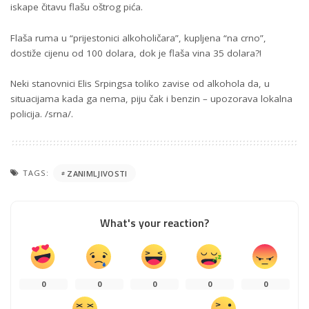
iskape čitavu flašu oštrog pića.
Flaša ruma u “prijestonici alkoholičara”, kupljena “na crno”,
dostiže cijenu od 100 dolara, dok je flaša vina 35 dolara?!
Neki stanovnici Elis Srpingsa toliko zavise od alkohola da, u
situacijama kada ga nema, piju čak i benzin – upozorava lokalna
policija. /srna/.
TAGS:
ZANIMLJIVOSTI
What's your reaction?
0
0
0
0
0