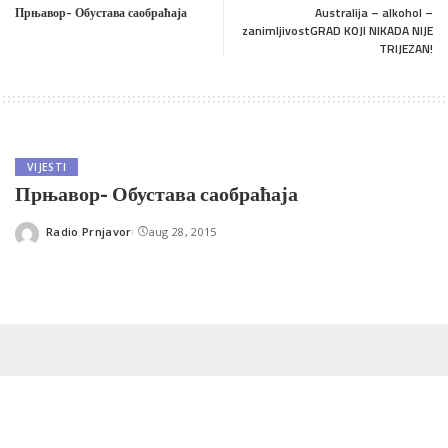
Прњавор- Обустава саобраћаја
Australija – alkohol –
zanimljivostGRAD KOJI NIKADA NIJE
TRIJEZAN!
VIJESTI
Прњавор- Обустава саобраћаја
Radio Prnjavor
aug 28, 2015
Posted
by