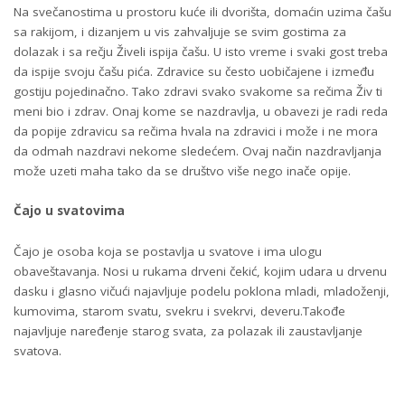
Na svečanostima u prostoru kuće ili dvorišta, domaćin uzima čašu
sa rakijom, i dizanjem u vis zahvaljuje se svim gostima za
dolazak i sa rečju Živeli ispija čašu. U isto vreme i svaki gost treba
da ispije svoju čašu pića. Zdravice su često uobičajene i između
gostiju pojedinačno. Tako zdravi svako svakome sa rečima Živ ti
meni bio i zdrav. Onaj kome se nazdravlja, u obavezi je radi reda
da popije zdravicu sa rečima hvala na zdravici i može i ne mora
da odmah nazdravi nekome sledećem. Ovaj način nazdravljanja
može uzeti maha tako da se društvo više nego inače opije.
Čajo u svatovima
Čajo je osoba koja se postavlja u svatove i ima ulogu
obaveštavanja. Nosi u rukama drveni čekić, kojim udara u drvenu
dasku i glasno vičući najavljuje podelu poklona mladi, mladoženji,
kumovima, starom svatu, svekru i svekrvi, deveru.Takođe
najavljuje naređenje starog svata, za polazak ili zaustavljanje
svatova.