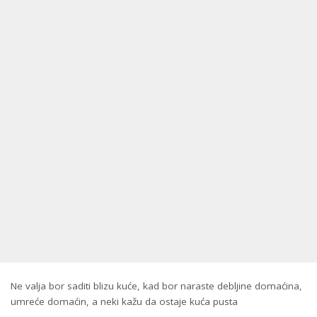
Ne valja bor saditi blizu kuće, kad bor naraste debljine domaćina,
umreće domaćin, a neki kažu da ostaje kuća pusta