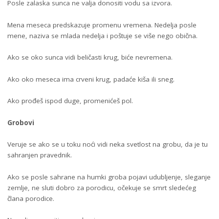
Posle zalaska sunca ne valja donositi vodu sa izvora.
Mena meseca predskazuje promenu vremena. Nedelja posle
mene, naziva se mlada nedelja i poštuje se više nego obična.
Ako se oko sunca vidi beličasti krug, biće nevremena.
Ako oko meseca ima crveni krug, padaće kiša ili sneg.
Ako prođeš ispod duge, promenićeš pol.
Grobovi
Veruje se ako se u toku noći vidi neka svetlost na grobu, da je tu
sahranjen pravednik.
Ako se posle sahrane na humki groba pojavi udubljenje, sleganje
zemlje, ne sluti dobro za porodicu, očekuje se smrt sledećeg
člana porodice.