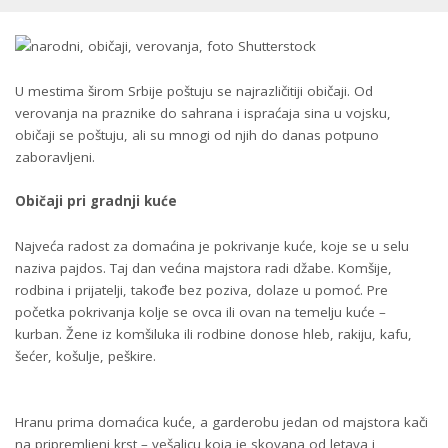
U mestima širom Srbije poštuju se najrazličitiji običaji. Od
verovanja na praznike do sahrana i ispraćaja sina u vojsku,
običaji se poštuju, ali su mnogi od njih do danas potpuno
zaboravljeni.
Običaji pri gradnji kuće
Najveća radost za domaćina je pokrivanje kuće, koje se u selu
naziva pajdos. Taj dan većina majstora radi džabe. Komšije,
rodbina i prijatelji, takođe bez poziva, dolaze u pomoć. Pre
početka pokrivanja kolje se ovca ili ovan na temelju kuće –
kurban. Žene iz komšiluka ili rodbine donose hleb, rakiju, kafu,
šećer, košulje, peškire.
Hranu prima domaćica kuće, a garderobu jedan od majstora kači
na pripremljeni krst – vešalicu koja je skovana od letava i