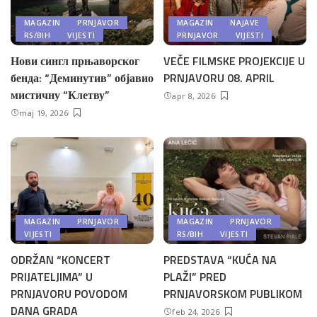
MAGAZIN
PRNJAVOR
MAGAZIN
NAJAVE
RS/BIH
VIJESTI
PRNJAVOR
VIJESTI
Нови сингл прњаворског
VEČE FILMSKE PROJEKCIJE U
бенда: “Деминутив” објавио
PRNJAVORU 08. APRIL
мистичну “Клетву”
apr 8, 2026
maj 19, 2026
MAGAZIN
PRNJAVOR
MAGAZIN
PRNJAVOR
VIJESTI
RS/BIH
VIJESTI
ODRŽAN “KONCERT
PREDSTAVA “KUĆA NA
PRIJATELJIMA” U
PLAŽI” PRED
PRNJAVORU POVODOM
PRNJAVORSKOM PUBLIKOM
DANA GRADA
feb 24, 2026