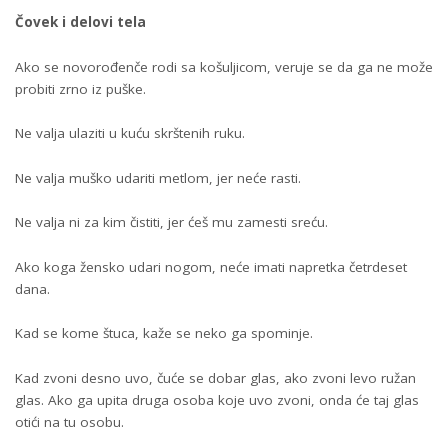
Čovek i delovi tela
Ako se novorođenče rodi sa košuljicom, veruje se da ga ne može
probiti zrno iz puške.
Ne valja ulaziti u kuću skrštenih ruku.
Ne valja muško udariti metlom, jer neće rasti.
Ne valja ni za kim čistiti, jer ćeš mu zamesti sreću.
Ako koga žensko udari nogom, neće imati napretka četrdeset
dana.
Kad se kome štuca, kaže se neko ga spominje.
Kad zvoni desno uvo, čuće se dobar glas, ako zvoni levo ružan
glas. Ako ga upita druga osoba koje uvo zvoni, onda će taj glas
otići na tu osobu.