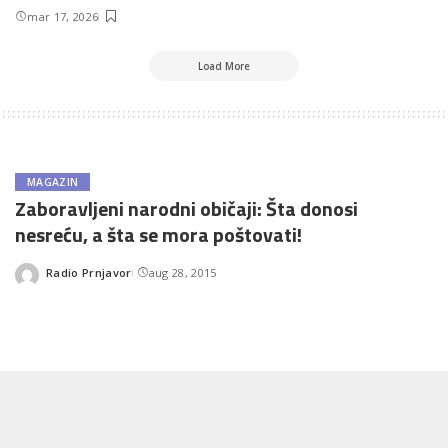
mar 17, 2026
Load More
MAGAZIN
Zaboravljeni narodni običaji: Šta donosi
nesreću, a šta se mora poštovati!
Radio Prnjavor
aug 28, 2015
Posted
by