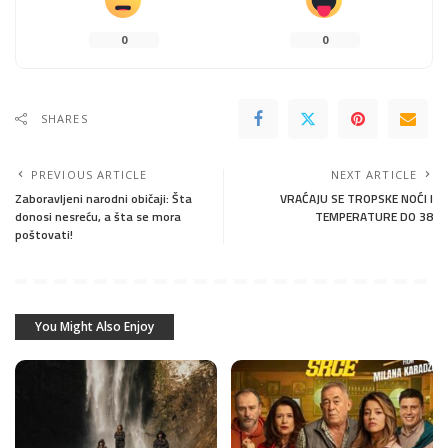
0
0
SHARES
PREVIOUS ARTICLE
NEXT ARTICLE
Zaboravljeni narodni običaji: Šta
VRAĆAJU SE TROPSKE NOĆI I
donosi nesreću, a šta se mora
TEMPERATURE DO 38
poštovati!
You Might Also Enjoy