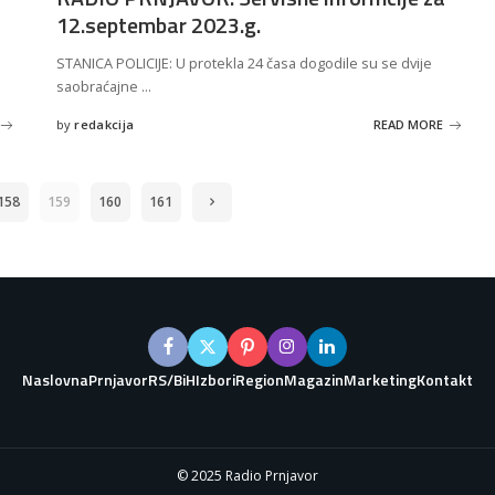
12.septembar 2023.g.
STANICA POLICIJE: U protekla 24 časa dogodile su se dvije
saobraćajne
...
by
redakcija
READ MORE
Posted
by
158
159
160
161
Naslovna
Prnjavor
RS/BiH
Izbori
Region
Magazin
Marketing
Kontakt
© 2025 Radio Prnjavor