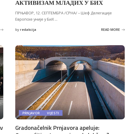
АКТИВИЗАМ МЛАДИХ У БИХ
ПРЊАВОР, 12. СЕПТЕМБРА /СРНА/ – Шеф Делегације
Европске уније у БиХ
...
by
redakcija
READ MORE
Posted
by
PRNJAVOR
VIJESTI
av
Gradonačelnik Prnjavora apeluje: