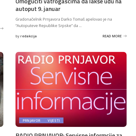
Omogućiti vatrogascima da lakše uđu na
autoput 9. januar
Gradonačelnik Prnjavora Darko Tomaš apelovao je na
“Autoputeve Republike Srpske” da
...
by
redakcija
READ MORE
Posted
by
PRNJAVOR
VIJESTI
RADIO PRNJAVOR: Servisne informcije za