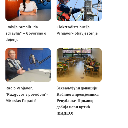
Emisija “Amplituda
Elektrodistribucija
zdravlja” – Govorimo o
Prnjavor- obavještenje
dojenju
Radio Prnjavor:
Захваљујући донацији
“Razgovor s povodom”-
Кабинета предсједника
Miroslav Popadić
Републике, Прњавор
добија нови вртић
(ВИДЕО)