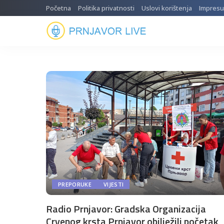
Početna
Politika privatnosti
Uslovi korištenja
Impres
PREPORUKE
VIJESTI
Radio Prnjavor: Gradska Organizacija
Crvenog krsta Prnjavor obilježili početak