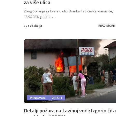
za više ulica
Zbog otklanjanja kvara u ulici Branka Radičevića, danas će,
13.9.2023. godine,
...
by
redakcija
READ MORE
Posted
by
PRNJAVOR
VIJESTI
Detalji požara na Lazinoj vodi: Izgorio čit