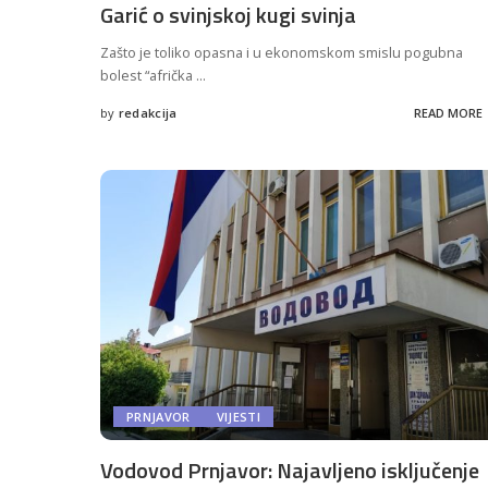
Garić o svinjskoj kugi svinja
Zašto je toliko opasna i u ekonomskom smislu pogubna
bolest “afrička
...
by
redakcija
READ MORE
Posted
by
PRNJAVOR
VIJESTI
Vodovod Prnjavor: Najavljeno isključenje