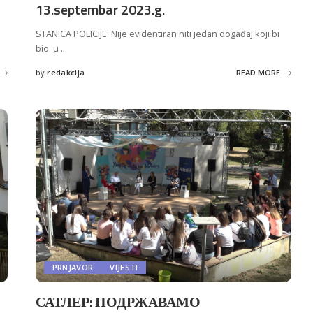
13.septembar 2023.g.
STANICA POLICIJE: Nije evidentiran niti jedan događaj koji bi
bio u
...
by
redakcija
READ MORE
Posted
by
PRNJAVOR
VIJESTI
САТЛЕР: ПОДРЖАВАМО