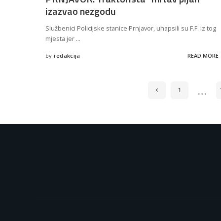
izazvao nezgodu
Službenici Policijske stanice Prnjavor, uhapsili su F.F. iz tog
mjesta jer
...
by
redakcija
READ MORE
Posted
by
…
1