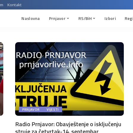
um
Kontakt
Naslovna
Prnjavor
RS/BiH
Izbori
Reg
PRNJAVOR
VIJESTI
Radio Prnjavor: Obavještenje o isključenju
struje za četvrtak-14. septembar