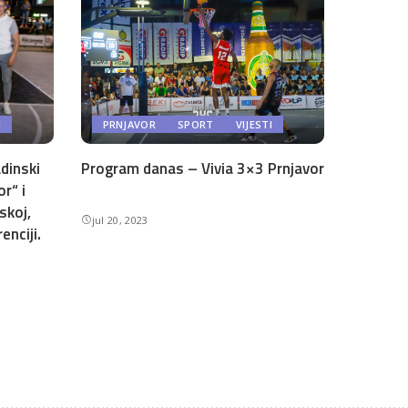
I
PRNJAVOR
SPORT
VIJESTI
dinski
Program danas – Vivia 3×3 Prnjavor
or“ i
skoj,
jul 20, 2023
enciji.