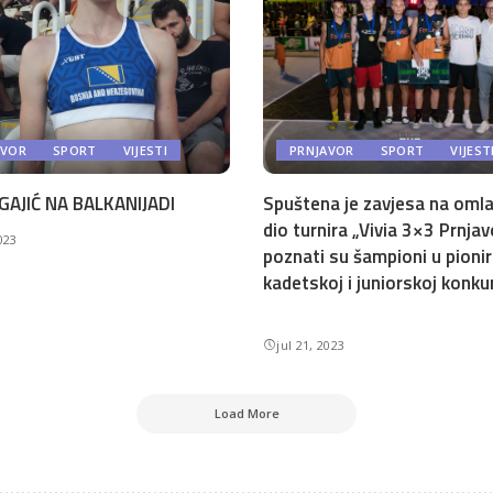
AVOR
SPORT
VIJESTI
PRNJAVOR
SPORT
VIJEST
GAJIĆ NA BALKANIJADI
Spuštena je zavjesa na omla
dio turnira „Vivia 3×3 Prnjav
2023
poznati su šampioni u pionir
kadetskoj i juniorskoj konkur
jul 21, 2023
Load More