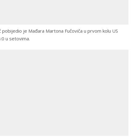
ć pobijedio je Mađara Martona Fučoviča u prvom kolu US
6:0 u setovima.