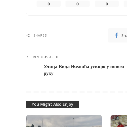
0
0
0
Sh
SHARES
PREVIOUS ARTICLE
Улица Вида Њежића ускоро у новом
руху
You Might Also Enjoy