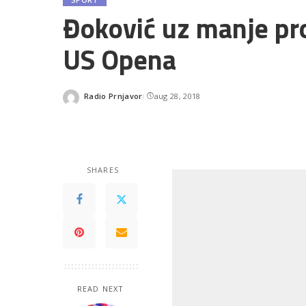
Đoković uz manje pr
US Opena
Radio Prnjavor
aug 28, 2018
Posted
by
SHARES
READ NEXT