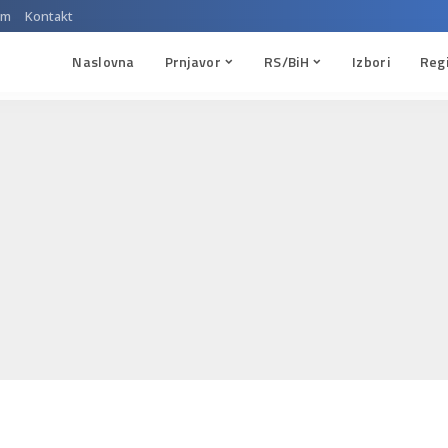
um
Kontakt
Naslovna
Prnjavor
RS/BiH
Izbori
Reg