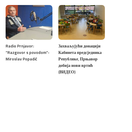
Radio Prnjavor:
Захваљујући донацији
“Razgovor s povodom”-
Кабинета предсједника
Miroslav Popadić
Републике, Прњавор
добија нови вртић
(ВИДЕО)