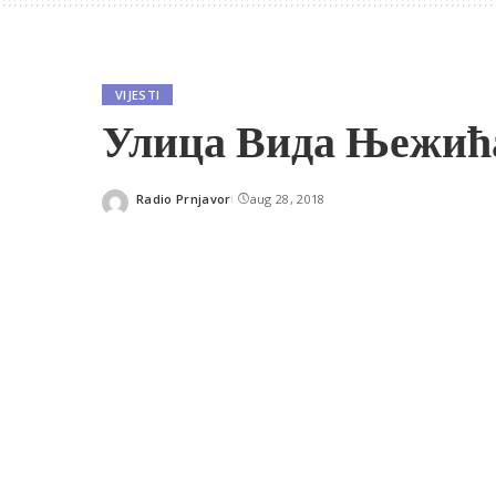
VIJESTI
Улица Вида Њежића
Radio Prnjavor
aug 28, 2018
Posted
by
SHARES