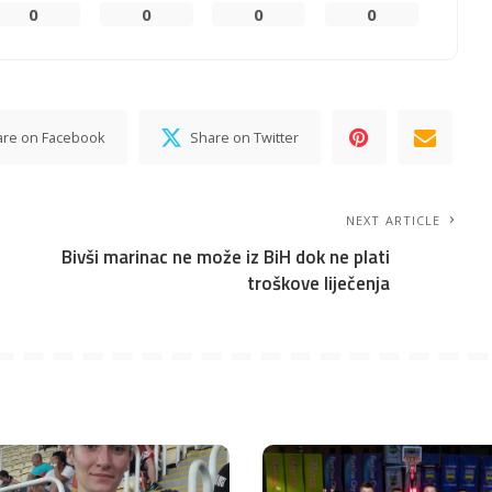
0
0
0
0
are on Facebook
Share on Twitter
NEXT ARTICLE
Bivši marinac ne može iz BiH dok ne plati
troškove liječenja