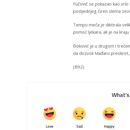
Fučovič se pokazao kao vrlo 
posljednjeg Gren slema sez
Tempo meča je diktirala velik
pomoć ljekara, ali je na kraju
Đoković je u drugom i trećem
da dozvoli Mađaru preokret, 
(
B92
)
What's 
Love
Sad
Happy