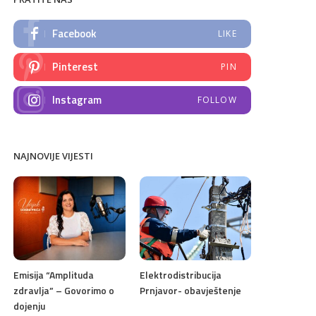
Facebook
LIKE
Pinterest
PIN
Instagram
FOLLOW
NAJNOVIJE VIJESTI
Emisija “Amplituda
Elektrodistribucija
zdravlja” – Govorimo o
Prnjavor- obavještenje
dojenju