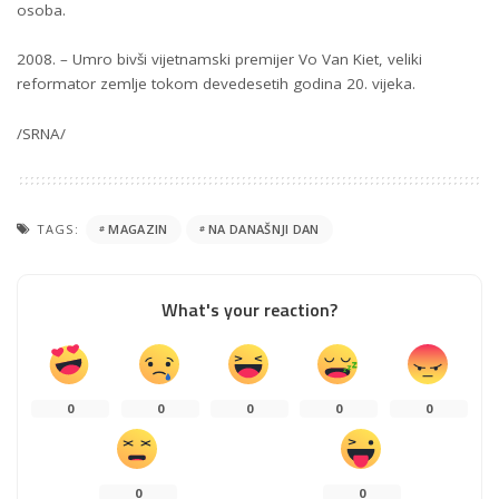
osoba.
2008. – Umro bivši vijetnamski premijer Vo Van Kiet, veliki
reformator zemlje tokom devedesetih godina 20. vijeka.
/SRNA/
TAGS:
MAGAZIN
NA DANAŠNJI DAN
What's your reaction?
0
0
0
0
0
0
0