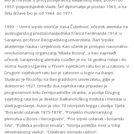
Bio je ministar u prvoj poslijeratnoj italijanskoj vladi, potom do
1957. potpredsjednik vlade. Šef diplomatije je postao 1963, a na
čelu države bio je od 1964. do 1971.
1990. – Umro srpski istoričar Vasa Čubrilović, učesnik atentata na
austrugarskog prestolonasljednika Franca Ferdinanda 1914. u
Sarajevu, profesor Beogradskog univerziteta, član Srpske
akademije nauka i umjetnosti. Kao učenik je pristupio nacionalno-
revolucionarnoj organizaciji “Mlada Bosna”, a kao najmlađi
učesnik Sarajevskog atentata osuđen je na 16 godina robije i do
sloma Austro-Ugarske u Prvom svjetskom ratu bio je u zatvoru. U
Drugom svjetskom ratu bio je zatvoren u logor na Banjici.
Studirao je filozofiju na Beogradskom univerzitetu, gdje je
doktorirao 1927. Između dva svjetska rata pripadao je
progresivnom krilu Zemljoradničke stranke, a poslije Drugog
svjetskog rata bio je direktor Balkanološkog instituta i ministar u
vladi Jugoslavije. Autor je oko 70 istorijskih knjiga i studija. Djela:
“Bosanski ustanak 1875-1878”, “Porijeklo muslimanskog
plemstva u Bosni i Hercegovini”, “Prvi srpski ustanak i bosanski
Srbi”, “Politička prošlost Hrvata”, “Istorija političke misli u Srbiji
devetnaestog vijeka”, “Odabrani istorijski radovi”.