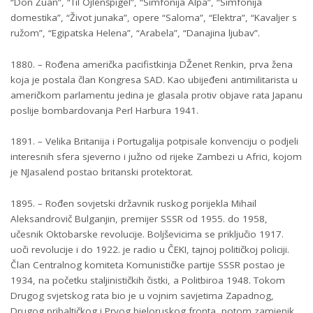
“Don Žuan”, “Til Ojlenšpigel”, “Simfonija Alpa”, “Simfonija
domestika”, “Život junaka”, opere “Saloma”, “Elektra”, “Kavaljer s
ružom”, “Egipatska Helena”, “Arabela”, “Danajina ljubav”.
1880. – Rođena američka pacifistkinja DŽenet Renkin, prva žena
koja je postala član Kongresa SAD. Kao ubijeđeni antimilitarista u
američkom parlamentu jedina je glasala protiv objave rata Japanu
poslije bombardovanja Perl Harbura 1941.
1891. – Velika Britanija i Portugalija potpisale konvenciju o podjeli
interesnih sfera sjeverno i južno od rijeke Zambezi u Africi, kojom
je NJasalend postao britanski protektorat.
1895. – Rođen sovjetski državnik ruskog porijekla Mihail
Aleksandrovič Bulganjin, premijer SSSR od 1955. do 1958,
učesnik Oktobarske revolucije. Boljševicima se priključio 1917.
uoči revolucije i do 1922. je radio u ČEKI, tajnoj političkoj policiji.
Član Centralnog komiteta Komunističke partije SSSR postao je
1934, na početku staljinističkih čistki, a Politbiroa 1948. Tokom
Drugog svjetskog rata bio je u vojnim savjetima Zapadnog,
Drugog pribaltičkog i Prvog bjeloruskog fronta, potom zamjenik