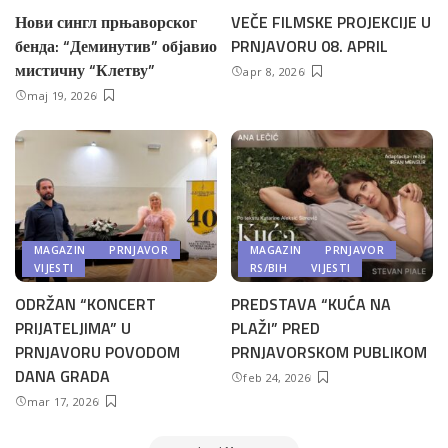
Нови сингл прњаворског
VEČE FILMSKE PROJEKCIJE U
бенда: “Деминутив” објавио
PRNJAVORU 08. APRIL
мистичну “Клетву”
apr 8, 2026
maj 19, 2026
MAGAZIN
PRNJAVOR
MAGAZIN
PRNJAVOR
VIJESTI
RS/BIH
VIJESTI
ODRŽAN “KONCERT
PREDSTAVA “KUĆA NA
PRIJATELJIMA” U
PLAŽI” PRED
PRNJAVORU POVODOM
PRNJAVORSKOM PUBLIKOM
DANA GRADA
feb 24, 2026
mar 17, 2026