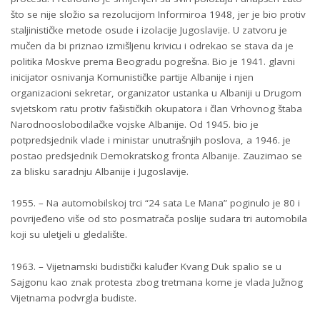
što se nije složio sa rezolucijom Informiroa 1948, jer je bio protiv
staljinističke metode osude i izolacije Jugoslavije. U zatvoru je
mučen da bi priznao izmišljenu krivicu i odrekao se stava da je
politika Moskve prema Beogradu pogrešna. Bio je 1941. glavni
inicijator osnivanja Komunističke partije Albanije i njen
organizacioni sekretar, organizator ustanka u Albaniji u Drugom
svjetskom ratu protiv fašističkih okupatora i član Vrhovnog štaba
Narodnooslobodilačke vojske Albanije. Od 1945. bio je
potpredsjednik vlade i ministar unutrašnjih poslova, a 1946. je
postao predsjednik Demokratskog fronta Albanije. Zauzimao se
za blisku saradnju Albanije i Jugoslavije.
1955. – Na automobilskoj trci “24 sata Le Mana” poginulo je 80 i
povrijeđeno više od sto posmatrača poslije sudara tri automobila
koji su uletjeli u gledalište.
1963. – Vijetnamski budistički kaluđer Kvang Duk spalio se u
Sajgonu kao znak protesta zbog tretmana kome je vlada Južnog
Vijetnama podvrgla budiste.