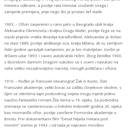
ministra odbrane, a poslije rata ministar oružanih snaga i
zamjenik premijera, prije nego što je postao šef vlade.
1903. – Oficiri zavjerenici u rano jutro u Beogradu ubili kralja
Aleksandra Obrenovića i kraljicu Dragu Mašin, poslije čega se na
srpski prijesto vratila dinastija Karađorđević. Aleksandar je došao
na vlast 1889. poslije abdikacije oca, kralja Milana, ali su zemljom
četiri godine upravljali namjesnici, jer je bio maloljetan. Izvršio je
državni udar 1893. i zaveo autokratski režim. Zbog ženidbe 1900.
s dvorskom damom Dragom sukobio se s ocem i navukao na
sebe veliko nezadovoljstvo naroda, mnogih političara i oficira.
1910. – Rođen je francuski okeanograf Žak Iv Kusto, član
Francuske akademije, veliki borac za zaštitu čovjekove okoline, s
čijim se otkrićima tajni podvodnog svijeta mogu mjeriti jedino
naučno-fantastični romani Žila Verna u 19. vijeku. Za podvodna
snimanja se zainteresovao u Indokini tridesetih godina 20. vijeka
kao mornarički oficir, poslije završene Pomorske akademije u
Brestu. Prvi dokumentarni film “Deset hiljada metara pod
morem” snimio je 1943. i od tada je napravio mnoštvo