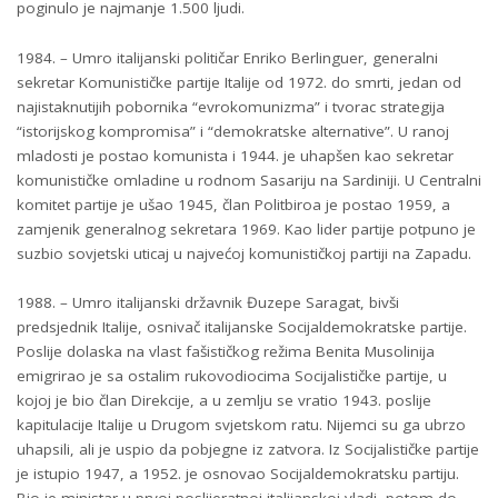
poginulo je najmanje 1.500 ljudi.
1984. – Umro italijanski političar Enriko Berlinguer, generalni
sekretar Komunističke partije Italije od 1972. do smrti, jedan od
najistaknutijih pobornika “evrokomunizma” i tvorac strategija
“istorijskog kompromisa” i “demokratske alternative”. U ranoj
mladosti je postao komunista i 1944. je uhapšen kao sekretar
komunističke omladine u rodnom Sasariju na Sardiniji. U Centralni
komitet partije je ušao 1945, član Politbiroa je postao 1959, a
zamjenik generalnog sekretara 1969. Kao lider partije potpuno je
suzbio sovjetski uticaj u najvećoj komunističkoj partiji na Zapadu.
1988. – Umro italijanski državnik Đuzepe Saragat, bivši
predsjednik Italije, osnivač italijanske Socijaldemokratske partije.
Poslije dolaska na vlast fašističkog režima Benita Musolinija
emigrirao je sa ostalim rukovodiocima Socijalističke partije, u
kojoj je bio član Direkcije, a u zemlju se vratio 1943. poslije
kapitulacije Italije u Drugom svjetskom ratu. Nijemci su ga ubrzo
uhapsili, ali je uspio da pobjegne iz zatvora. Iz Socijalističke partije
je istupio 1947, a 1952. je osnovao Socijaldemokratsku partiju.