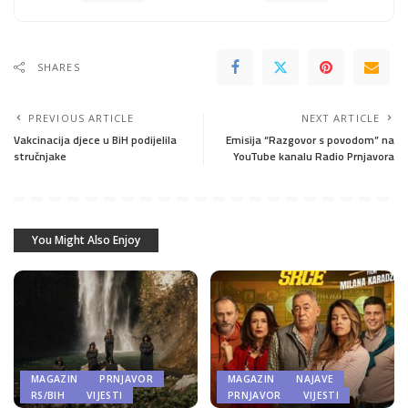
SHARES
PREVIOUS ARTICLE
NEXT ARTICLE
Vakcinacija djece u BiH podijelila
Emisija “Razgovor s povodom” na
stručnjake
YouTube kanalu Radio Prnjavora
You Might Also Enjoy
MAGAZIN
PRNJAVOR
MAGAZIN
NAJAVE
RS/BIH
VIJESTI
PRNJAVOR
VIJESTI