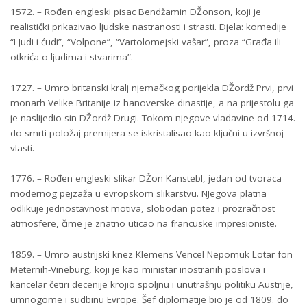
1572. – Rođen engleski pisac Bendžamin DŽonson, koji je
realistički prikazivao ljudske nastranosti i strasti. Djela: komedije
“LJudi i ćudi”, “Volpone”, “Vartolomejski vašar”, proza “Građa ili
otkrića o ljudima i stvarima”.
1727. – Umro britanski kralj njemačkog porijekla DŽordž Prvi, prvi
monarh Velike Britanije iz hanoverske dinastije, a na prijestolu ga
je naslijedio sin DŽordž Drugi. Tokom njegove vladavine od 1714.
do smrti položaj premijera se iskristalisao kao ključni u izvršnoj
vlasti.
1776. – Rođen engleski slikar DŽon Kanstebl, jedan od tvoraca
modernog pejzaža u evropskom slikarstvu. NJegova platna
odlikuje jednostavnost motiva, slobodan potez i prozračnost
atmosfere, čime je znatno uticao na francuske impresioniste.
1859. – Umro austrijski knez Klemens Vencel Nepomuk Lotar fon
Meternih-Vineburg, koji je kao ministar inostranih poslova i
kancelar četiri decenije krojio spoljnu i unutrašnju politiku Austrije,
umnogome i sudbinu Evrope. Šef diplomatije bio je od 1809. do