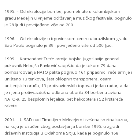
1995. – Od eksplozije bombe, podmetnute u kolumbijskom
gradu Medeljin u vrijeme održavanja muzičkog festivala, poginulo
je 28 ljudi i povrijeđeno više od 200.
1996. – Od eksplozije u trgovinskom centru u brazilskom gradu
Sao Paulo poginulo je 39 i povrijeđeno više od 500 ljudi.
1999. – Komandant Treće armije Vojske Jugoslavije general-
pukovnik Nebojša Pavković saopštio da je tokom 79 dana
bombardovanja NATO pakta poginuo 161 pripadnik Treće armije i
uništeno 13 tenkova, šest oklopnih transportera, osam
artiljerijskih oruđa, 19 protivavionskih topova i jedan radar, a da
je njena protivvazdušna odbrana oborila 34 borbena aviona
NATO-a, 25 bespilotnih letjelica, pet helikoptera i 52 krstareće
rakete.
2001. – U SAD nad Timotijem Mekvejem izvršena smrtna kazna,
na koju je osuđen zbog postavljanja bombe 1995. u zgradi
državnih institucija u Oklahoma Sitiju, kada je poginulo 168