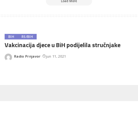
Load More
BIH
RS/BIH
Vakcinacija djece u BiH podijelila stručnjake
Radio Prnjavor
jun 11, 2021
Posted
by