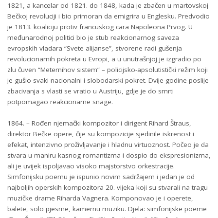
1821, a kancelar od 1821. do 1848, kada je zbačen u martovskoj
Bečkoj revoluciji i bio primoran da emigrira u Englesku. Predvodio
je 1813. koaliciju protiv francuskog cara Napoleona Prvog. U
međunarodnoj politici bio je stub reakcionarnog saveza
evropskih vladara “Svete alijanse”, stvorene radi gušenja
revolucionarnih pokreta u Evropi, a u unutrašnjoj je izgradio po
zlu čuven “Meternihov sistem” – policijsko-apsolutistički režim koji
je gušio svaki nacionalni i slobodarski pokret. Dvije godine poslije
zbacivanja s vlasti se vratio u Austriju, gdje je do smrti
potpomagao reakcionarne snage.
1864. – Rođen njemački kompozitor i dirigent Rihard Štraus,
direktor Bečke opere, čije su kompozicije sjedinile iskrenost i
efekat, intenzivno proživljavanje i hladnu virtuoznost. Počeo je da
stvara u maniru kasnog romantizma i dospio do ekspresionizma,
ali je uvijek ispoljavao visoko majstorstvo orkestracije.
Simfonijsku poemu je ispunio novim sadržajem i jedan je od
najboljih operskih kompozitora 20. vijeka koji su stvarali na tragu
muzičke drame Riharda Vagnera. Komponovao je i operete,
balete, solo pjesme, kamernu muziku. Djela: simfonijske poeme