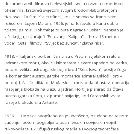
dokumentarnih filmova i televizijskih serija o životu u morima i
okeanima, krstareći svijetom svojim brodom-laboratorijom
“Kalipso”. Za film “Svijet tišine”, koji je snimio sa francuskim
režiserom Lujom Malom, 1956. je na festivalu u Kanu dobio
“Zlatnu palmu”. Dobitnik je tri puta nagrade “Oskar”. Napisao je
više knjiga, uključujući “Putovanje ‘Kalipsa'” i “Kroz 18 metara
vode”. Ostali filmovi: “Svijet bez sunca”, “Zlatna riba”.
1918. – Italijanski borbeni čamci su u Prvom svjetskom ratu u
Jadranskom moru, oko 70 kilometara sjeverozapadno od Zadra,
potopili veliki austrougarski bojni brod “Sent Ištvan”, poslije čega
je komandant austrougarske mornarice admiral Mikloš Horti –
potonji fašistički diktator Mađarske – morao da obustavi operaciju
razbijanja blokade na ulazu u Jadran. Horti je planirao da čitava
austrougarska flota, uz pomoć avijacije, kod Otrantskih vrata
razbije blokadu sila Antante.
1936. – U Moskvi saopšteno da je uhapšeno, osuđeno na tajnom
suđenju i potom pogubljeno osam visokih sovjetskih vojnih
rukovodilaca, uključujući ruskog maršala i vojnog teoretičara