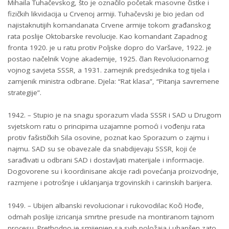
Mihaila Tuhačevskog, što je označilo početak masovne čistke i
fizičkih likvidacija u Crvenoj armiji. Tuhačevski je bio jedan od
najistaknutijih komandanata Crvene armije tokom građanskog
rata poslije Oktobarske revolucije. Kao komandant Zapadnog
fronta 1920. je u ratu protiv Poljske dopro do Varšave, 1922. je
postao načelnik Vojne akademije, 1925. član Revolucionarnog
vojnog savjeta SSSR, a 1931. zamejnik predsjednika tog tijela i
zamjenik ministra odbrane. Djela: “Rat klasa”, “Pitanja savremene
strategije”.
1942. – Stupio je na snagu sporazum vlada SSSR i SAD u Drugom
svjetskom ratu o principima uzajamne pomoći i vođenju rata
protiv fašističkih Sila osovine, poznat kao Sporazum o zajmu i
najmu. SAD su se obavezale da snabdijevaju SSSR, koji će
sarađivati u odbrani SAD i dostavljati materijale i informacije.
Dogovorene su i koordinisane akcije radi povećanja proizvodnje,
razmjene i potrošnje i uklanjanja trgovinskih i carinskih barijera.
1949. – Ubijen albanski revolucionar i rukovodilac Koči Hođe,
odmah poslije izricanja smrtne presude na montiranom tajnom
procesu. Prethodno je smijenjen sa svih položaja i uhapšen zato