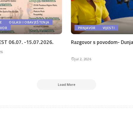
E
OGLASI I OBAVJEŠTENJA
AVOR
PRNJAVOR
VIJESTI
ST 06.07. -15.07.2026.
Razgovor s povodom- Dunja 
26
jul 2, 2026
Load More