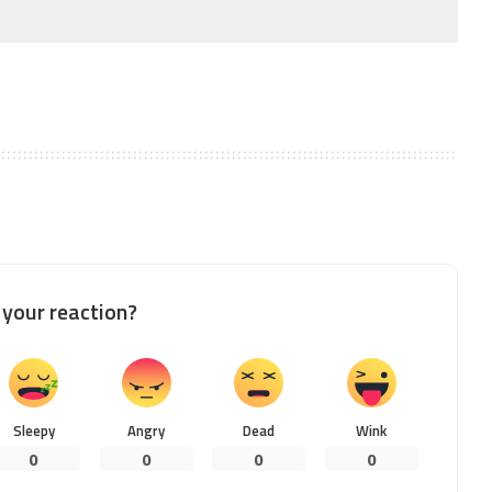
your reaction?
Sleepy
Angry
Dead
Wink
0
0
0
0