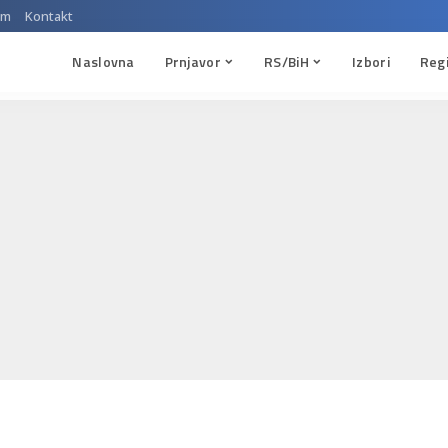
um
Kontakt
Naslovna
Prnjavor
RS/BiH
Izbori
Reg