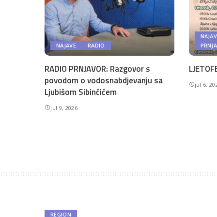
NAJAV
NAJAVE
RADIO
PRNJ
RADIO PRNJAVOR: Razgovor s
LJETOFE
povodom o vodosnabdjevanju sa
jul 6, 20
Ljubišom Sibinčićem
jul 9, 2026
REGION