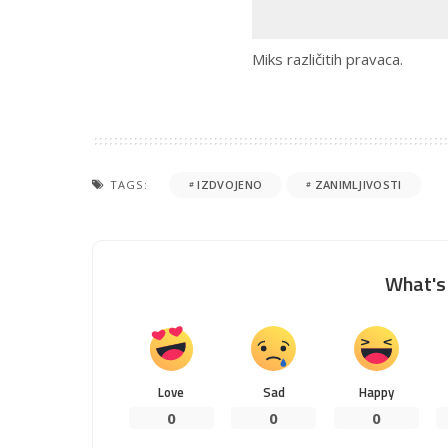
Miks različitih pravaca.
TAGS:
IZDVOJENO
ZANIMLJIVOSTI
What's 
Love
Sad
Happy
0
0
0