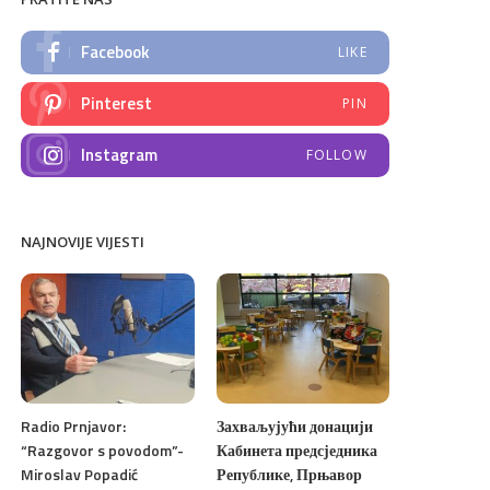
Facebook
LIKE
Pinterest
PIN
Instagram
FOLLOW
NAJNOVIJE VIJESTI
Radio Prnjavor:
Захваљујући донацији
“Razgovor s povodom”-
Кабинета предсједника
Miroslav Popadić
Републике, Прњавор