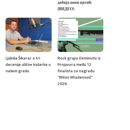
добија нови вртић
(ВИДЕО)
Ljubiša Šikarac o tri
Rock grupa Deminutiv iz
decenije ulične košarke u
Prnjavora među 12
našem gradu
finalista za nagradu
“Milan Mladenović”
2026.