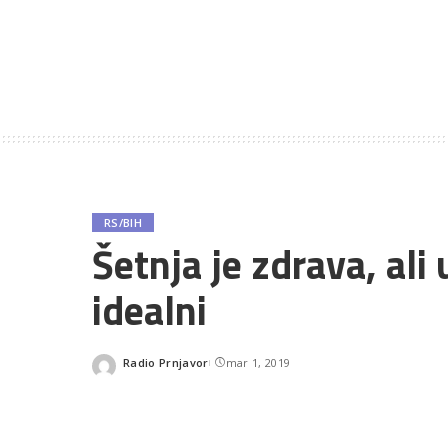
RS/BIH
Šetnja je zdrava, ali
idealni
Radio Prnjavor
mar 1, 2019
Posted
by