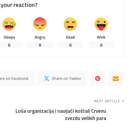
your reaction?
Sleepy
Angry
Dead
Wink
0
0
0
0
are on Facebook
Share on Twitter
NEXT ARTICLE
Loša organizacija i navijači koštali Crvenu
zvezdu velikih para