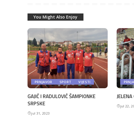
You Might Also Enjoy
PRNJAVOR
SPORT
VIJESTI
PRNJ
GAJIĆ I RADULOVIĆ ŠAMPIONKE
JELENA 
SRPSKE
jul 22, 
jul 31, 2023