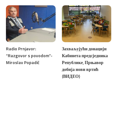
Radio Prnjavor:
Захваљујући донацији
“Razgovor s povodom”-
Кабинета предсједника
Miroslav Popadić
Републике, Прњавор
добија нови вртић
(ВИДЕО)