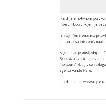
Ikardi je emotivnom porukom 
Interu, klubu u kojem je već 
“U najtežim trenucima pojav
u Interu i sa Interom”, napisa
Argentinac je posljednji me
Đenovi, a zvanično je van ti
“nerazura” zbog više razloga
agenta Vande Nare.
Ikardi je za Inter nastupio u