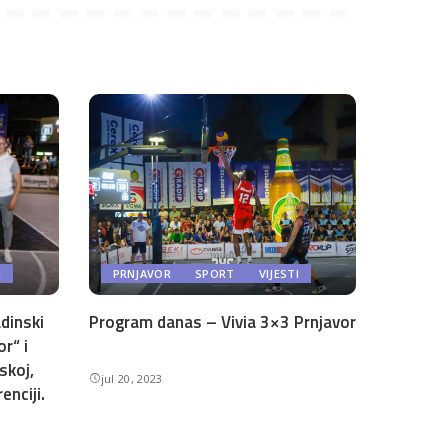
I
PRNJAVOR
SPORT
VIJESTI
dinski
Program danas – Vivia 3×3 Prnjavor
or“ i
skoj,
jul 20, 2023
enciji.