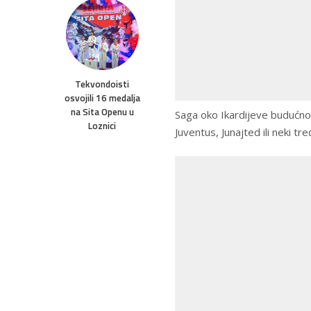
Tekvondoisti
osvojili 16 medalja
na Sita Openu u
Saga oko Ikardijeve budućnost
Loznici
Juventus, Junajted ili neki tre