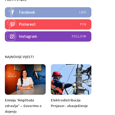
Facebook
LIKE
Pinterest
PIN
Instagram
FOLLOW
NAJNOVIJE VIJESTI
Emisija “Amplituda
Elektrodistribucija
zdravlja” – Govorimo o
Prnjavor- obavještenje
dojenju