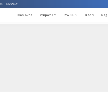
um
Kontakt
Naslovna
Prnjavor
RS/BiH
Izbori
Reg