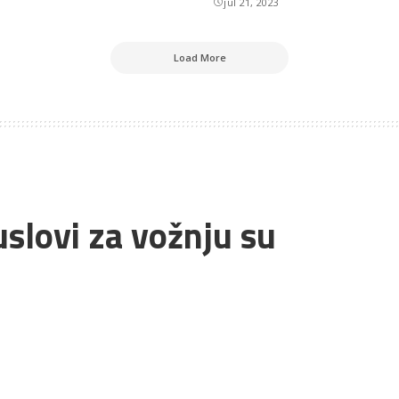
jul 21, 2023
Load More
 uslovi za vožnju su