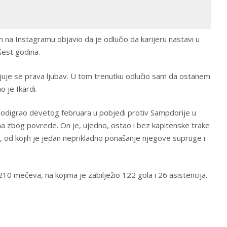
na Instagramu objavio da je odlučio da karijeru nastavi u
šest godina.
ljuje se prava ljubav. U tom trenutku odlučio sam da ostanem
o je Ikardi.
č odigrao devetog februara u pobjedi protiv Sampdorije u
ma zbog povrede. On je, ujedno, ostao i bez kapitenske trake
, od kojih je jedan neprikladno ponašanje njegove supruge i
 210 mečeva, na kojima je zabilježio 122 gola i 26 asistencija.