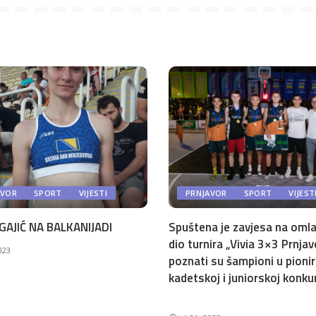
AVOR
SPORT
VIJESTI
PRNJAVOR
SPORT
VIJEST
GAJIĆ NA BALKANIJADI
Spuštena je zavjesa na omla
dio turnira „Vivia 3×3 Prnjav
2023
poznati su šampioni u pionir
kadetskoj i juniorskoj konkur