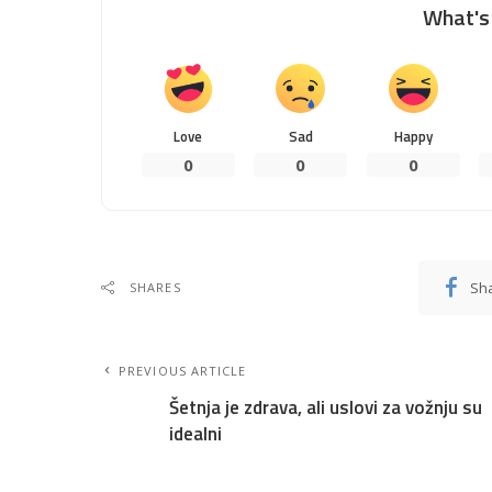
What's 
Love
Sad
Happy
0
0
0
Sh
SHARES
PREVIOUS ARTICLE
Šetnja je zdrava, ali uslovi za vožnju su
idealni