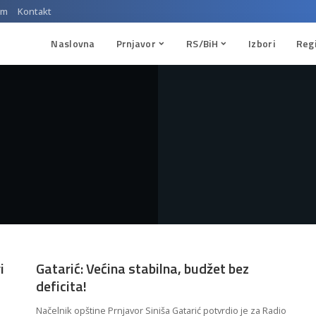
um
Kontakt
Naslovna
Prnjavor
RS/BiH
Izbori
Reg
i
Gatarić: Većina stabilna, budžet bez
deficita!
Načelnik opštine Prnjavor Siniša Gatarić potvrdio je za Radio