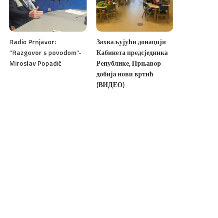
Radio Prnjavor:
Захваљујући донацији
“Razgovor s povodom”-
Кабинета предсједника
Miroslav Popadić
Републике, Прњавор
добија нови вртић
(ВИДЕО)