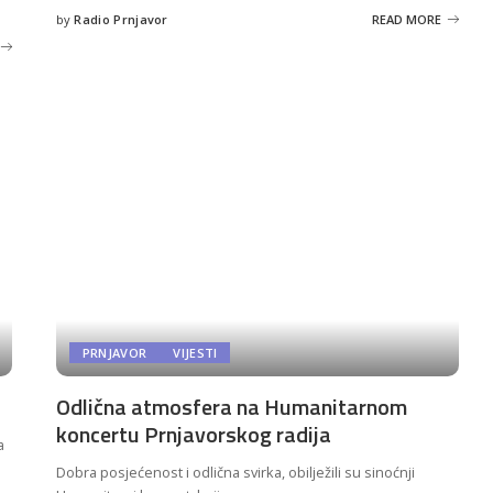
by
Radio Prnjavor
READ MORE
Posted
by
PRNJAVOR
VIJESTI
Odlična atmosfera na Humanitarnom
koncertu Prnjavorskog radija
a
Dobra posjećenost i odlična svirka, obilježili su sinoćnji