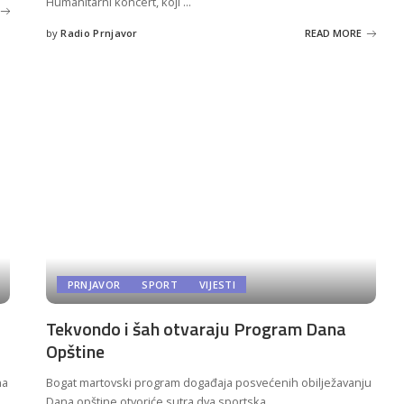
Humanitarni koncert, koji
...
by
Radio Prnjavor
READ MORE
Posted
by
PRNJAVOR
SPORT
VIJESTI
Tekvondo i šah otvaraju Program Dana
Opštine
na
Bogat martovski program događaja posvećenih obilježavanju
Dana opštine,otvoriće sutra dva sportska
...