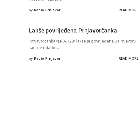
by
Radio Prnjavor
READ MORE
Posted
by
Lakše povrijeđena Prnjavorčanka
Prnjavorčanka N.R.A. /28/ lakše je povrijeđena u Prnjavoru
kada je udario
...
by
Radio Prnjavor
READ MORE
Posted
by