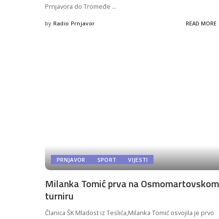
Prnjavora do Tromeđe
...
by
Radio Prnjavor
READ MORE
Posted
by
PRNJAVOR
SPORT
VIJESTI
Milanka Tomić prva na Osmomartovskom
turniru
Članica ŠK Mladost iz Teslića,Milanka Tomić osvojila je prvo