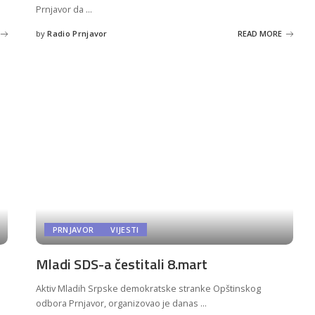
Prnjavor da
...
by
Radio Prnjavor
READ MORE
Posted
by
PRNJAVOR
VIJESTI
Mladi SDS-a čestitali 8.mart
Aktiv Mladih Srpske demokratske stranke Opštinskog
odbora Prnjavor, organizovao je danas
...