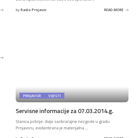
by
Radio Prnjavor
READ MORE
Posted
by
PRNJAVOR
VIJESTI
Servisne informacije za 07.03.2014.g.
Stanica policije: dvije saobraćajne nezgode u gradu
Prnjavoru, evidentirana je materijalna
...