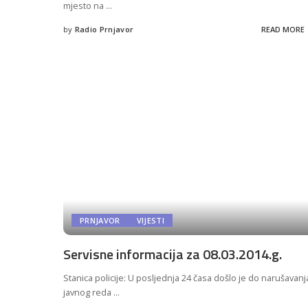
mjesto na
...
by
Radio Prnjavor
READ MORE
Posted
by
PRNJAVOR
VIJESTI
Servisne informacija za 08.03.2014.g.
Stanica policije: U posljednja 24 časa došlo je do narušavanj
javnog reda
...