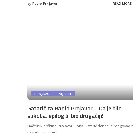
by
Radio Prnjavor
READ MORE
Posted
by
PRNJAVOR
VIJESTI
Gatarić za Radio Prnjavor – Da je bilo
sukoba, epilog bi bio drugačiji!
Načelnik opštine Prnjavor Siniša Gatarić danas je reagovao 
navodni incident
...