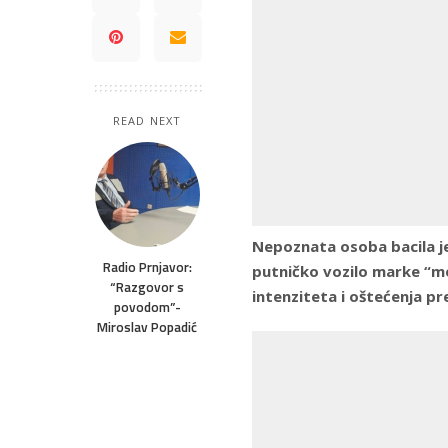
READ NEXT
Nepoznata osoba bacila je
Radio Prnjavor:
putničko vozilo marke “m
“Razgovor s
intenziteta i oštećenja pr
povodom”-
Miroslav Popadić