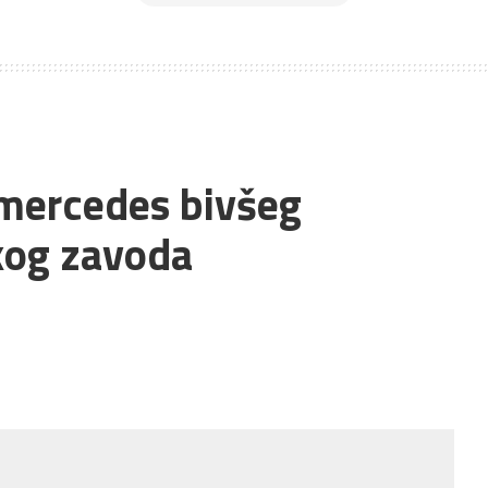
 mercedes bivšeg
kog zavoda