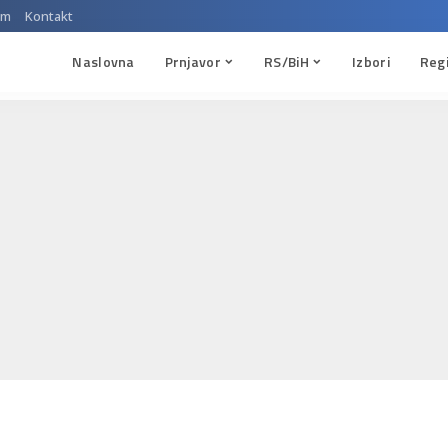
um
Kontakt
Naslovna
Prnjavor
RS/BiH
Izbori
Reg