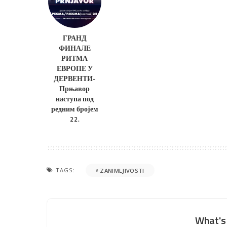
ГРАНД
ФИНАЛЕ
РИТМА
ЕВРОПЕ У
ДЕРВЕНТИ-
Прњавор
наступа под
редним бројем
22.
TAGS:
ZANIMLJIVOSTI
What's 