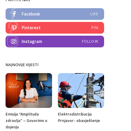
Facebook
LIKE
Pinterest
PIN
Instagram
FOLLOW
NAJNOVIJE VIJESTI
Emisija “Amplituda
Elektrodistribucija
zdravlja” – Govorimo o
Prnjavor- obavještenje
dojenju