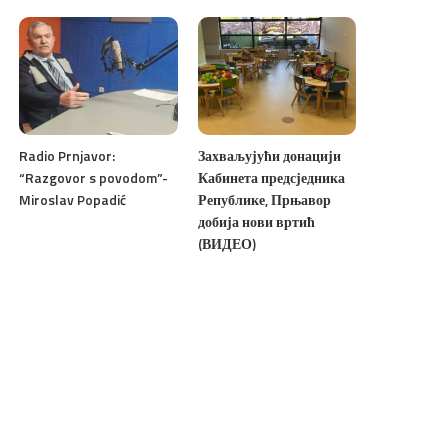
Radio Prnjavor:
Захваљујући донацији
“Razgovor s povodom”-
Кабинета предсједника
Miroslav Popadić
Републике, Прњавор
добија нови вртић
(ВИДЕО)