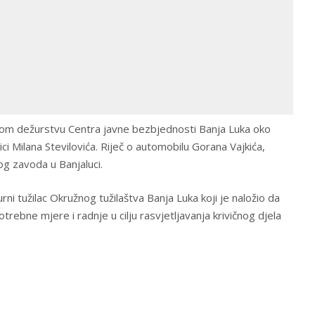
ivnom dežurstvu Centra javne bezbjednosti Banja Luka oko
ici Milana Stevilovića. Riječ o automobilu Gorana Vajkića,
og zavoda u Banjaluci.
i tužilac Okružnog tužilaštva Banja Luka koji je naložio da
otrebne mjere i radnje u cilju rasvjetljavanja krivičnog djela