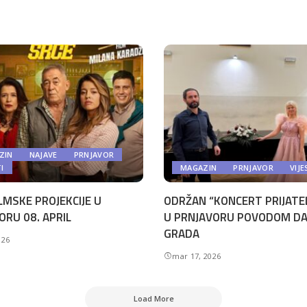
ZIN
NAJAVE
PRNJAVOR
TI
MAGAZIN
PRNJAVOR
VIJE
LMSKE PROJEKCIJE U
ODRŽAN “KONCERT PRIJATE
ORU 08. APRIL
U PRNJAVORU POVODOM D
GRADA
026
mar 17, 2026
Load More