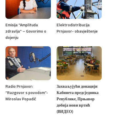
Emisija “Amplituda
Elektrodistribucija
zdravlja” – Govorimo o
Prnjavor- obavještenje
dojenju
Radio Prnjavor:
Захваљујући донацији
“Razgovor s povodom”-
Кабинета предсједника
Miroslav Popadić
Републике, Прњавор
добија нови вртић
(ВИДЕО)