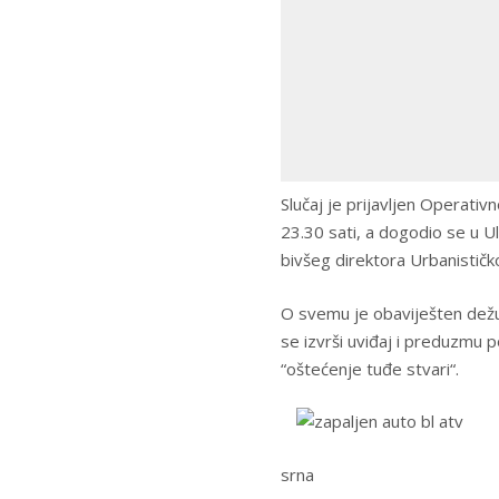
Slučaj je prijavljen Operat
23.30 sati, a dogodio se u Ul
bivšeg direktora Urbanističk
O svemu je obaviješten dežurn
se izvrši uviđaj i preduzmu p
“oštećenje tuđe stvari“.
srna