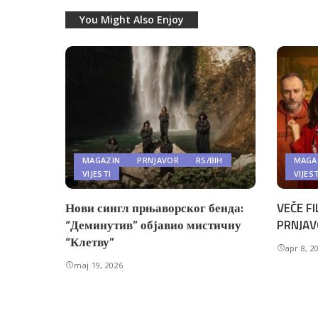
You Might Also Enjoy
MAGAZIN
PRNJAVOR
RS/BIH
MAGA
VIJESTI
VIJES
Нови сингл прњаворског бенда:
VEČE FI
“Деминутив” објавио мистичну
PRNJAV
“Клетву”
apr 8, 2
maj 19, 2026