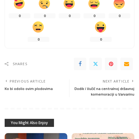
0
0
0
0
0
0
0
SHARES
PREVIOUS ARTICLE
NEXT ARTICLE
Ko bi odolio ovim plodovima
Dodik i Vučić na centralnoj državnoj
komemoraciji u Varvarinu
You Might Also Enjoy