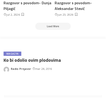
Razgovor s povodom- Dunja
Razgovor s povodom-
Piljagić
Aleksandar Stević
jul 2, 2026
jun 23, 2026
Load More
MAGAZIN
Ko bi odolio ovim plodovima
Radio Prnjavor
mar 24, 2016
Posted
by