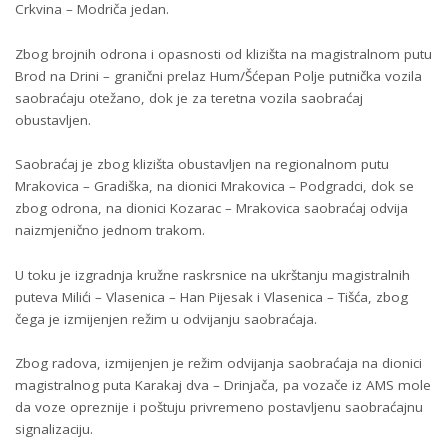
Crkvina – Modriča jedan.
Zbog brojnih odrona i opasnosti od klizišta na magistralnom putu
Brod na Drini – granični prelaz Hum/Šćepan Polje putnička vozila
saobraćaju otežano, dok je za teretna vozila saobraćaj
obustavljen.
Saobraćaj je zbog klizišta obustavljen na regionalnom putu
Mrakovica – Gradiška, na dionici Mrakovica – Podgradci, dok se
zbog odrona, na dionici Kozarac – Mrakovica saobraćaj odvija
naizmjenično jednom trakom.
U toku je izgradnja kružne raskrsnice na ukrštanju magistralnih
puteva Milići – Vlasenica – Han Pijesak i Vlasenica – Tišća, zbog
čega je izmijenjen režim u odvijanju saobraćaja.
Zbog radova, izmijenjen je režim odvijanja saobraćaja na dionici
magistralnog puta Karakaj dva – Drinjača, pa vozače iz AMS mole
da voze opreznije i poštuju privremeno postavljenu saobraćajnu
signalizaciju.