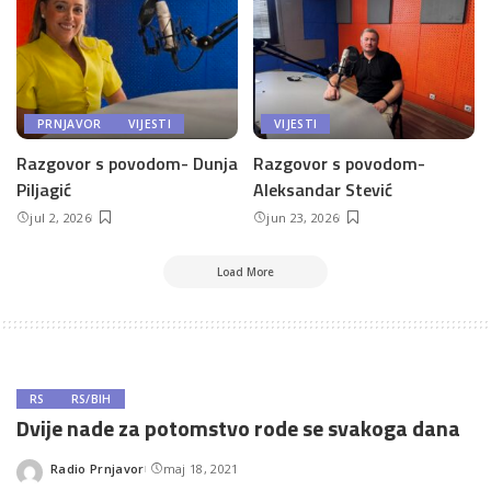
PRNJAVOR
VIJESTI
VIJESTI
Razgovor s povodom- Dunja
Razgovor s povodom-
Piljagić
Aleksandar Stević
jul 2, 2026
jun 23, 2026
Load More
RS
RS/BIH
Dvije nade za potomstvo rode se svakoga dana
Radio Prnjavor
maj 18, 2021
Posted