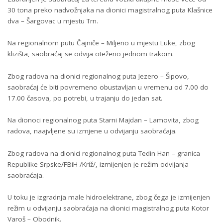
30 tona preko nadvožnjaka na dionici magistralnog puta Klašnice
dva – Šargovac u mjestu Trn.
Na regionalnom putu Čajniče – Miljeno u mjestu Luke, zbog
klizišta, saobraćaj se odvija oteženo jednom trakom.
Zbog radova na dionici regionalnog puta Jezero – Šipovo,
saobraćaj će biti povremeno obustavljan u vremenu od 7.00 do
17.00 časova, po potrebi, u trajanju do jedan sat.
Na dionoci regionalnog puta Starni Majdan – Lamovita, zbog
radova, naajvljene su izmjene u odvijanju saobraćaja.
Zbog radova na dionici regionalnog puta Tedin Han – granica
Republike Srpske/FBiH /Križ/, izmijenjen je režim odvijanja
saobraćaja.
U toku je izgradnja male hidroelektrane, zbog čega je izmijenjen
režim u odvijanju saobraćaja na dionici magistralnog puta Kotor
Varoš – Obodnik.