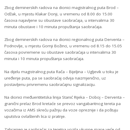
Zbog deminerskih radova na dionici magistralnog puta Brod –
Odžak, u mjestu Klakar Donji, u vremenu od 8.00 do 15.00
časova najavljene su obustave saobraćaja, u intervalima 30
minuta obustave i 10 minuta propuštanja saobraćaja.
Zbog deminerskih radova na dionici regionalnog puta Derventa –
Podnovlje, u mjestu Gornji Božinci, u vremenu od 8.15 do 15.05
časova povremene su obustave saobraćaja u intervalima 30
minuta i 10 minuta propuštanja saobraćaja.
Na dijelu magistralnog puta Rača – Bijeljina – Ugljevik u toku je
uređenje puta, pa se saobraćaj odvija naizmjenično, uz
postavljenu privremenu saobraćajnu signalizaciju.
Na dionici međuentitetska linija Stanić Rijeka – Doboj – Derventa –
granični prelaz Brod kretaće se prevoz vangabaritnog tereta pa
vozačima iz AMS skreću pažnju da voze opreznije i da poštuju
uputstva ovlaštenih lica iz pratnje.
Zabranjen je saobraćaj za teretna vozila ukupne mase veće od