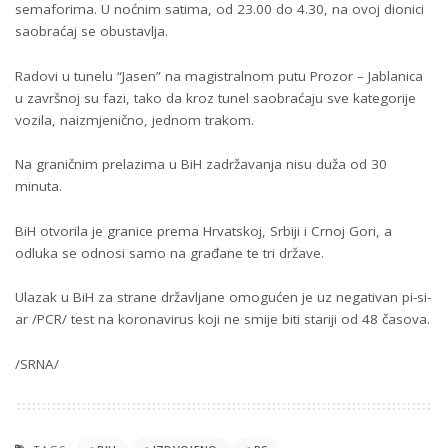
semaforima. U noćnim satima, od 23.00 do 4.30, na ovoj dionici
saobraćaj se obustavlja.
Radovi u tunelu “Jasen” na magistralnom putu Prozor – Jablanica
u završnoj su fazi, tako da kroz tunel saobraćaju sve kategorije
vozila, naizmjenično, jednom trakom.
Na graničnim prelazima u BiH zadržavanja nisu duža od 30
minuta.
BiH otvorila je granice prema Hrvatskoj, Srbiji i Crnoj Gori, a
odluka se odnosi samo na građane te tri države.
Ulazak u BiH za strane državljane omogućen je uz negativan pi-si-
ar /PCR/ test na koronavirus koji ne smije biti stariji od 48 časova.
/SRNA/