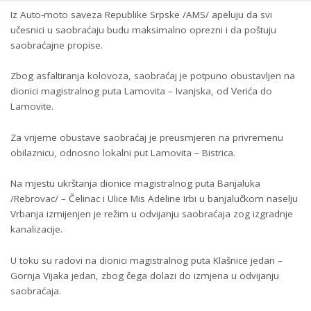
Iz Auto-moto saveza Republike Srpske /AMS/ apeluju da svi
učesnici u saobraćaju budu maksimalno oprezni i da poštuju
saobraćajne propise.
Zbog asfaltiranja kolovoza, saobraćaj je potpuno obustavljen na
dionici magistralnog puta Lamovita – Ivanjska, od Verića do
Lamovite.
Za vrijeme obustave saobraćaj je preusmjeren na privremenu
obilaznicu, odnosno lokalni put Lamovita – Bistrica.
Na mjestu ukrštanja dionice magistralnog puta Banjaluka
/Rebrovac/ – Čelinac i Ulice Mis Adeline Irbi u banjalučkom naselju
Vrbanja izmijenjen je režim u odvijanju saobraćaja zog izgradnje
kanalizacije.
U toku su radovi na dionici magistralnog puta Klašnice jedan –
Gornja Vijaka jedan, zbog čega dolazi do izmjena u odvijanju
saobraćaja.