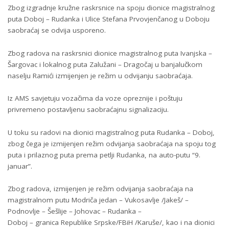
Zbog izgradnje kružne raskrsnice na spoju dionice magistralnog
puta Doboj – Rudanka i Ulice Stefana Prvovjenčanog u Doboju
saobraćaj se odvija usporeno.
Zbog radova na raskrsnici dionice magistralnog puta Ivanjska –
Šargovac i lokalnog puta Zalužani – Dragočaj u banjalučkom
naselju Ramići izmijenjen je režim u odvijanju saobraćaja.
Iz AMS savjetuju vozačima da voze opreznije i poštuju
privremeno postavljenu saobraćajnu signalizaciju.
U toku su radovi na dionici magistralnog puta Rudanka – Doboj,
zbog čega je izmijenjen režim odvijanja saobraćaja na spoju tog
puta i prilaznog puta prema petlji Rudanka, na auto-putu “9.
januar”.
Zbog radova, izmijenjen je režim odvijanja saobraćaja na
magistralnom putu Modriča jedan – Vukosavlje /Jakeš/ –
Podnovlje – Šešlije – Johovac – Rudanka –
Doboj – granica Republike Srpske/FBiH /Karuše/, kao i na dionici