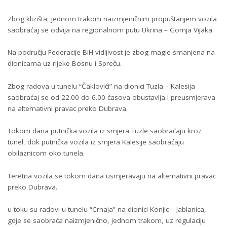
Zbog klizišta, jednom trakom naizmjeničnim propuštanjem vozila
saobraćaj se odvija na regionalnom putu Ukrina – Gornja Vijaka.
Na području Federacije BiH vidljivost je zbog magle smanjena na
dionicama uz rijeke Bosnu i Spreču.
Zbog radova u tunelu “Čaklovići” na dionici Tuzla – Kalesija
saobraćaj se od 22.00 do 6.00 časova obustavlja i preusmjerava
na alternativni pravac preko Dubrava.
Tokom dana putnička vozila iz smjera Tuzle saobraćaju kroz
tunel, dok putnička vozila iz smjera Kalesije saobraćaju
obilaznicom oko tunela.
Teretna vozila se tokom dana usmjeravaju na alternativni pravac
preko Dubrava.
u toku su radovi u tunelu “Crnaja” na dionici Konjic – Jablanica,
gdje se saobraća naizmjenično, jednom trakom, uz regulaciju