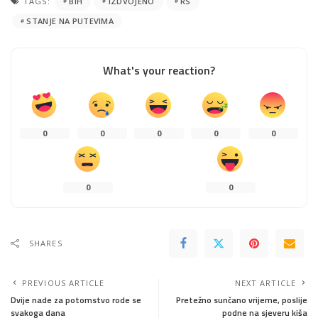
TAGS:
BIH
IZDVOJENO
RS
STANJE NA PUTEVIMA
What's your reaction?
0
0
0
0
0
0
0
SHARES
PREVIOUS ARTICLE
NEXT ARTICLE
Dvije nade za potomstvo rode se
Pretežno sunčano vrijeme, poslije
svakoga dana
podne na sjeveru kiša