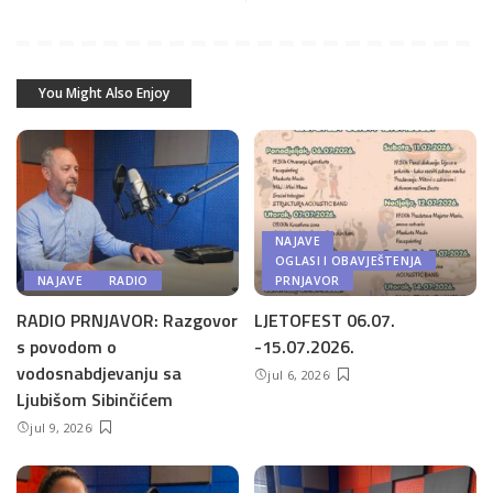
You Might Also Enjoy
NAJAVE
OGLASI I OBAVJEŠTENJA
NAJAVE
RADIO
PRNJAVOR
RADIO PRNJAVOR: Razgovor
LJETOFEST 06.07.
s povodom o
-15.07.2026.
vodosnabdjevanju sa
jul 6, 2026
Ljubišom Sibinčićem
jul 9, 2026