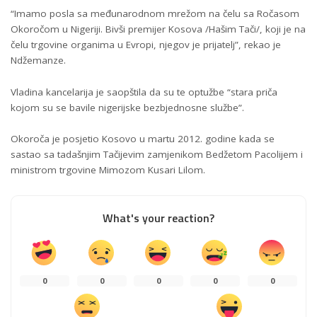
“Imamo posla sa međunarodnom mrežom na čelu sa Ročasom
Okoročom u Nigeriji. Bivši premijer Kosova /Hašim Tači/, koji je na
čelu trgovine organima u Evropi, njegov je prijatelj”, rekao je
Ndžemanze.
Vladina kancelarija je saopštila da su te optužbe “stara priča
kojom su se bavile nigerijske bezbjednosne službe”.
Okoroča je posjetio Kosovo u martu 2012. godine kada se
sastao sa tadašnjim Tačijevim zamjenikom Bedžetom Pacolijem i
ministrom trgovine Mimozom Kusari Lilom.
What's your reaction?
0
0
0
0
0