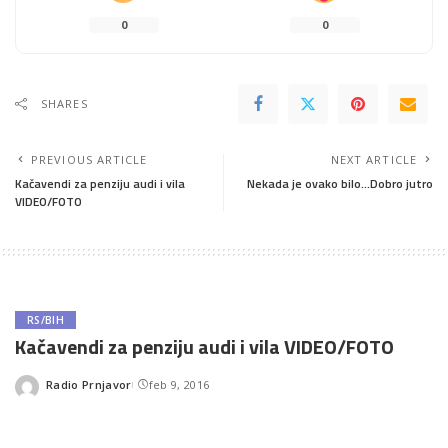
0
0
SHARES
PREVIOUS ARTICLE
NEXT ARTICLE
Kačavendi za penziju audi i vila
Nekada je ovako bilo…Dobro jutro
VIDEO/FOTO
RS/BIH
Kačavendi za penziju audi i vila VIDEO/FOTO
Radio Prnjavor
feb 9, 2016
Posted
by