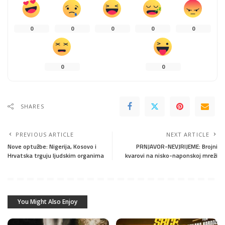
0
0
0
0
0
0
0
SHARES
PREVIOUS ARTICLE
NEXT ARTICLE
Nove optužbe: Nigerija, Kosovo i
PRNJAVOR-NEVJRIJEME: Brojni
Hrvatska trguju ljudskim organima
kvarovi na nisko-naponskoj mreži
You Might Also Enjoy