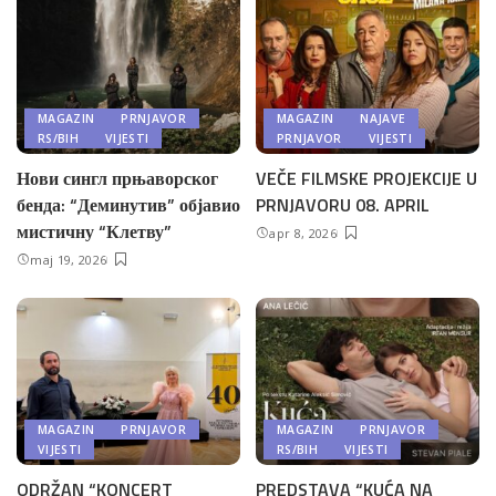
MAGAZIN
PRNJAVOR
MAGAZIN
NAJAVE
RS/BIH
VIJESTI
PRNJAVOR
VIJESTI
Нови сингл прњаворског
VEČE FILMSKE PROJEKCIJE U
бенда: “Деминутив” објавио
PRNJAVORU 08. APRIL
мистичну “Клетву”
apr 8, 2026
maj 19, 2026
MAGAZIN
PRNJAVOR
MAGAZIN
PRNJAVOR
VIJESTI
RS/BIH
VIJESTI
ODRŽAN “KONCERT
PREDSTAVA “KUĆA NA