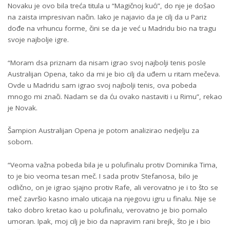
Novaku je ovo bila treća titula u “Magičnoj kući”, do nje je došao
na zaista impresivan način. Iako je najavio da je cilj da u Pariz
dođe na vrhuncu forme, čini se da je već u Madridu bio na tragu
svoje najbolje igre.
“Moram dsa priznam da nisam igrao svoj najbolji tenis posle
Australijan Opena, tako da mi je bio cilj da uđem u ritam mečeva.
Ovde u Madridu sam igrao svoj najbolji tenis, ova pobeda
mnogo mi znači. Nadam se da ću ovako nastaviti i u Rimu”, rekao
je Novak.
Šampion Australijan Opena je potom analizirao nedjelju za
sobom.
“Veoma važna pobeda bila je u polufinalu protiv Dominika Tima,
to je bio veoma tesan meč. I sada protiv Stefanosa, bilo je
odlično, on je igrao sjajno protiv Rafe, ali verovatno je i to što se
meč završio kasno imalo uticaja na njegovu igru u finalu. Nije se
tako dobro kretao kao u polufinalu, verovatno je bio pomalo
umoran. Ipak, moj cilj je bio da napravim rani brejk, što je i bio