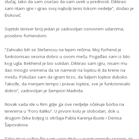
slučaj, tako da sam osećao da sam uvek u prednosti. Diktirao
sam ritam igre i igrao svoj najbolji tenis tokom nedelje”, dodao je
Đoković.
Svjetski teniser broj jedan je zadovoljan osnovnim udarcima,
posebno forhendom.
“Zahvalio bih se Stefanosu na lepim rečima. Moj forhend je
funkcionisao veoma dobro u ovom meču. Pogađao sam iz bilo
kog ugla. Bekhend je bio solidan. Diktirao sam igru, nisam mu
dao mnogo vremena da se namesti na lopticu ili da krene na
mrežu. Pokušao sam da igram brzo, da šaljem loptice duboko.
Takođe, da menjam tempo i pravac loptice, sve je funkcionisalo
dobro”, zadovoljan je šampion Madrida.
Novak sada ide u Rim gdje ga ove nedjelje očekuje borba na
terenima u “Foro Italiku”. U prvom kolu je slobodan, dok u
drugom čeka boljeg iz okršaja Pabla Karenja-Buste i Denisa
Šapovalova.
“Jako mi je važno što sam uzeo titulu u ovom periodu sezone, to