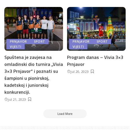
PRNJAVOR
SPORT
PRNJAVOR
SPORT
VIJESTI
VIJESTI
Spuštena je zavjesa na
Program danas – Vivia 3×3
omladinski dio turnira „Vivia
Prnjavor
3×3 Prnjavor“ i poznati su
jul 20, 2023
šampioni u pionirskoj,
kadetskoj i juniorskoj
konkurenciji.
jul 21, 2023
Load More