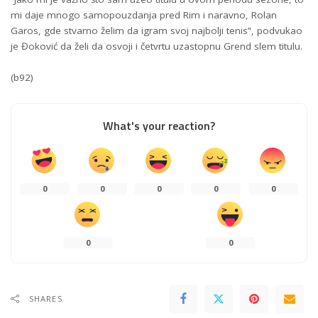
mi daje mnogo samopouzdanja pred Rim i naravno, Rolan
Garos, gde stvarno želim da igram svoj najbolji tenis”, podvukao
je Đoković da želi da osvoji i četvrtu uzastopnu Grend slem titulu.
(b92)
What's your reaction?
0
0
0
0
0
0
0
SHARES