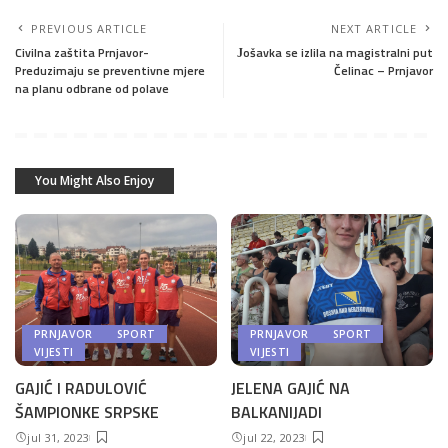
PREVIOUS ARTICLE
NEXT ARTICLE
Civilna zaštita Prnjavor-
Јošavka se izlila na magistralni put
Preduzimaju se preventivne mjere
Čelinac – Prnjavor
na planu odbrane od polave
You Might Also Enjoy
PRNJAVOR
SPORT
PRNJAVOR
SPORT
VIJESTI
VIJESTI
GAJIĆ I RADULOVIĆ
JELENA GAJIĆ NA
ŠAMPIONKE SRPSKE
BALKANIJADI
jul 31, 2023
jul 22, 2023