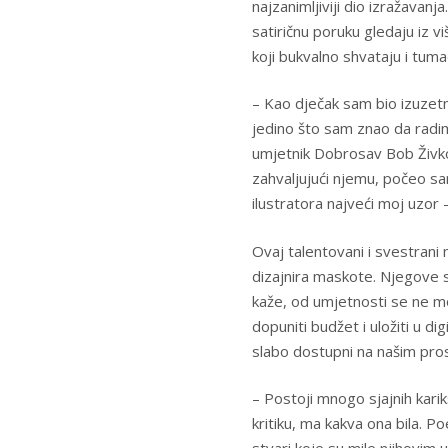
najzanimljiviji dio izražavanj
satiričnu poruku gledaju iz v
koji bukvalno shvataju i tum
– Kao dječak sam bio izuzetno
jedino što sam znao da radim.
umjetnik Dobrosav Bob Živkovi
zahvaljujući njemu, počeo sa
ilustratora najveći moj uzor 
Ovaj talentovani i svestrani m
dizajnira maskote. Njegove su 
kaže, od umjetnosti se ne može
dopuniti budžet i uložiti u dig
slabo dostupni na našim pro
– Postoji mnogo sjajnih kari
kritiku, ma kakva ona bila. Po