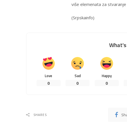
više elemenata za stvaranje 
(
Srpskainfo
)
What's 
Love
Sad
Happy
0
0
0
Sh
SHARES