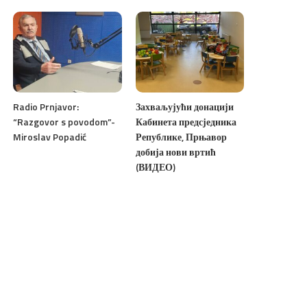
Radio Prnjavor:
Захваљујући донацији
“Razgovor s povodom”-
Кабинета предсједника
Miroslav Popadić
Републике, Прњавор
добија нови вртић
(ВИДЕО)