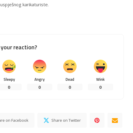
uspješnog karikaturiste.
your reaction?
Sleepy
Angry
Dead
Wink
0
0
0
0
are on Facebook
Share on Twitter