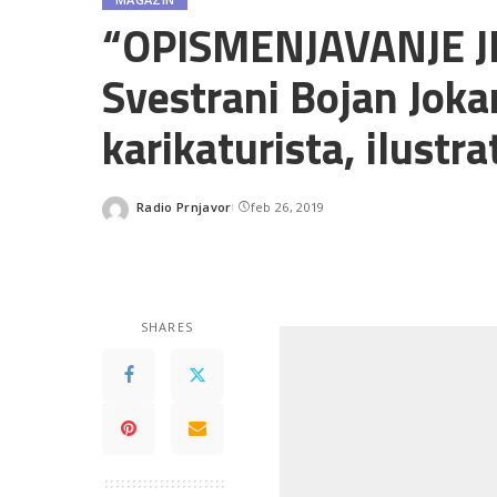
“OPISMENJAVANJE J
Svestrani Bojan Joka
karikaturista, ilustr
Radio Prnjavor
feb 26, 2019
Posted
by
SHARES