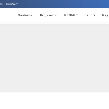
um
Kontakt
Naslovna
Prnjavor
RS/BiH
Izbori
Reg