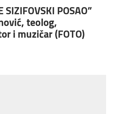
E SIZIFOVSKI POSAO”
nović, teolog,
ator i muzičar (FOTO)