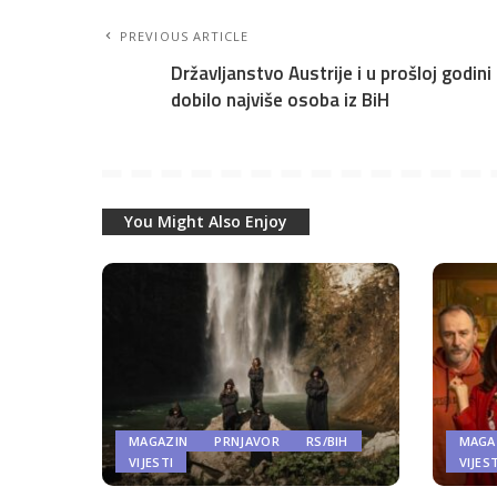
PREVIOUS ARTICLE
Državljanstvo Austrije i u prošloj godini
dobilo najviše osoba iz BiH
You Might Also Enjoy
MAGAZIN
PRNJAVOR
RS/BIH
MAGA
VIJESTI
VIJES