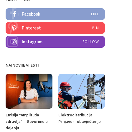
Facebook
LIKE
Pinterest
PIN
Instagram
FOLLOW
NAJNOVIJE VIJESTI
Emisija “Amplituda
Elektrodistribucija
zdravlja” – Govorimo o
Prnjavor- obavještenje
dojenju