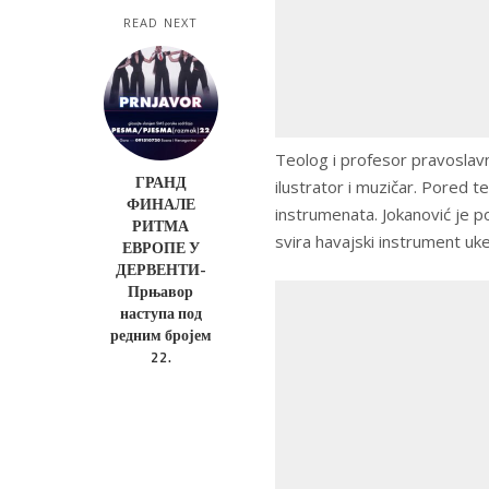
READ NEXT
Teolog i profesor pravoslavn
ГРАНД
ilustrator i muzičar. Pored t
ФИНАЛЕ
instrumenata. Jokanović je p
РИТМА
svira havajski instrument uke
ЕВРОПЕ У
ДЕРВЕНТИ-
Прњавор
наступа под
редним бројем
22.