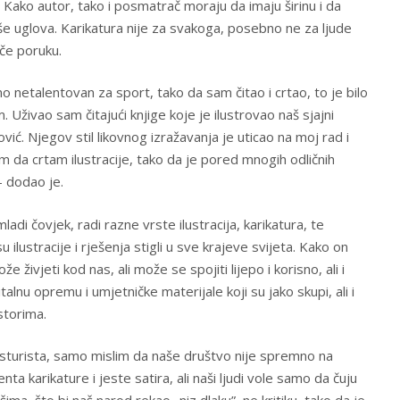
a. Kako autor, tako i posmatrač moraju da imaju širinu i da
iše uglova. Karikatura nije za svakoga, posebno ne za ljude
ače poruku.
 netalentovan za sport, tako da sam čitao i crtao, to je bilo
 Uživao sam čitajući knjige koje je ilustrovao naš sjajni
ć. Njegov stil likovnog izražavanja je uticao na moj rad i
m da crtam ilustracije, tako da je pored mnogih odličnih
– dodao je.
ladi čovjek, radi razne vrste ilustracija, karikatura, te
ilustracije i rješenja stigli u sve krajeve svijeta. Kako on
 živjeti kod nas, ali može se spojiti lijepo i korisno, ali i
italnu opremu i umjetničke materijale koji su jako skupi, ali i
storima.
ksturista, samo mislim da naše društvo nije spremno na
enta karikature i jeste satira, ali naši ljudi vole samo da čuju