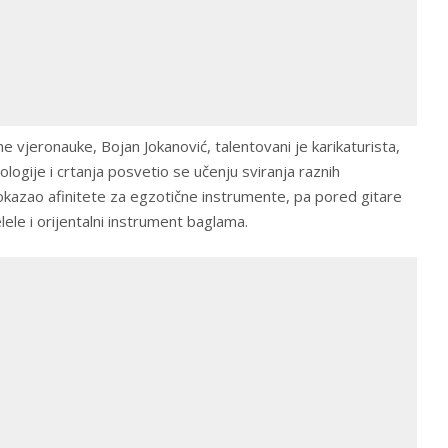
e vjeronauke, Bojan Jokanović, talentovani je karikaturista,
eologije i crtanja posvetio se učenju sviranja raznih
okazao afinitete za egzotične instrumente, pa pored gitare
lele i orijentalni instrument baglama.