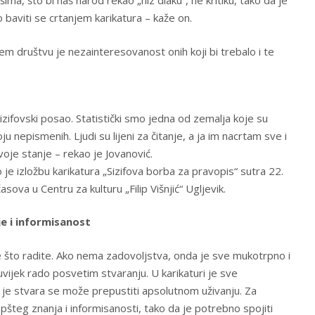
šima, što bi naš narod rekao „niz dlaku”, ne kritiku, tako da je
 baviti se crtanjem karikatura – kaže on.
em društvu je nezainteresovanost onih koji bi trebalo i te
zifovski posao. Statistički smo jedna od zemalja koje su
u nepismenih. Ljudi su lijeni za čitanje, a ja im nacrtam sve i
oje stanje – rekao je Jovanović.
o je izložbu karikatura „Sizifova borba za pravopis“ sutra 22.
ova u Centru za kulturu „Filip Višnjić“ Ugljevik.
je i informisanost
e što radite. Ako nema zadovoljstva, onda je sve mukotrpno i
vijek rado posvetim stvaranju. U karikaturi je sve
i je stvara se može prepustiti apsolutnom uživanju. Za
pšteg znanja i informisanosti, tako da je potrebno spojiti