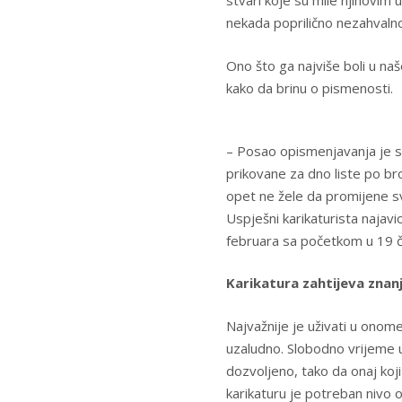
stvari koje su mile njihovim u
nekada poprilično nezahvalno
Ono što ga najviše boli u naš
kako da brinu o pismenosti.
– Posao opismenjavanja je si
prikovane za dno liste po broj
opet ne žele da promijene sv
Uspješni karikaturista najavi
februara sa početkom u 19 čas
Karikatura zahtijeva znan
Najvažnije je uživati u onom
uzaludno. Slobodno vrijeme u
dozvoljeno, tako da onaj koj
karikaturu je potreban nivo o