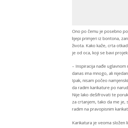
Ono po čemu je posebno pozna
lijepi primjeri iz bontona, zan
života. Kako kaže, crta otkad
je od oca, koji se bavi proj
– Inspiracija nađe uglavnom m
danas ima mnogo, ali nijedan
Ipak, nisam počeo namjenski 
da radim karikature po narud
Nije lako dešifrovati te poru
za crtanjem, tako da me je,
radim na pravopisnim karikat
Karikatura je veoma složen l