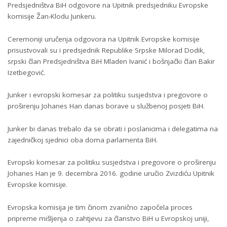
Predsjedništva BiH odgovore na Upitnik predsjedniku Evropske
komisije Žan-Klodu Junkeru.
Ceremoniji uručenja odgovora na Upitnik Evropske komisije
prisustvovali su i predsjednik Republike Srpske Milorad Dodik,
srpski član Predsjedništva BiH Mladen Ivanić i bošnjački član Bakir
Izetbegović.
Junker i evropski komesar za politiku susjedstva i pregovore o
proširenju Johanes Han danas borave u službenoj posjeti BiH.
Junker bi danas trebalo da se obrati i poslanicima i delegatima na
zajedničkoj sjednici oba doma parlamenta BiH.
Evropski komesar za politiku susjedstva i pregovore o proširenju
Johanes Han je 9. decembra 2016. godine uručio Zvizdiću Upitnik
Evropske komisije.
Evropska komisija je tim činom zvanično započela proces
pripreme mišljenja o zahtjevu za članstvo BiH u Evropskoj uniji,