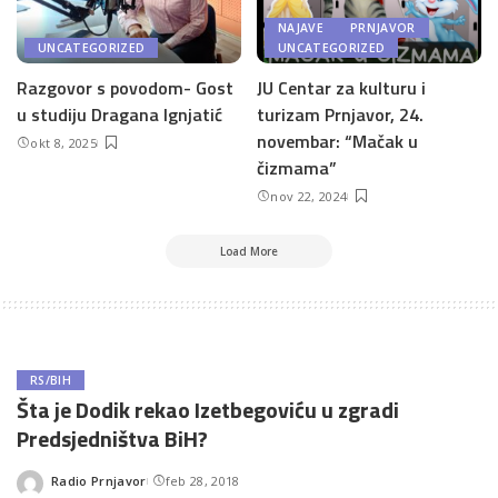
NAJAVE
PRNJAVOR
UNCATEGORIZED
UNCATEGORIZED
Razgovor s povodom- Gost
JU Centar za kulturu i
u studiju Dragana Ignjatić
turizam Prnjavor, 24.
novembar: “Mačak u
okt 8, 2025
čizmama”
nov 22, 2024
Load More
RS/BIH
Šta je Dodik rekao Izetbegoviću u zgradi
Predsjedništva BiH?
Radio Prnjavor
feb 28, 2018
Posted