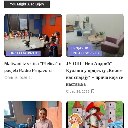
You Might Also Enjoy
PRNJAVOR
UNCATEGORIZED
UNCATEGORIZED
Mališani iz vrtića “Pčelica” u
ЈУ ОШ “Иво Андрић”
posjeti Radio Prnjavoru
Кулаши у пројекту „Књиге
нас спајају“ – прича која се
feb 13, 2026
наставља
dec 26, 2025