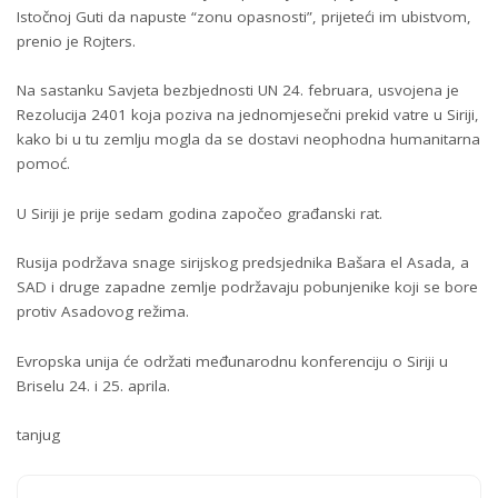
Istočnoj Guti da napuste “zonu opasnosti”, prijeteći im ubistvom,
prenio je Rojters.
Na sastanku Savjeta bezbjednosti UN 24. februara, usvojena je
Rezolucija 2401 koja poziva na jednomjesečni prekid vatre u Siriji,
kako bi u tu zemlju mogla da se dostavi neophodna humanitarna
pomoć.
U Siriji je prije sedam godina započeo građanski rat.
Rusija podržava snage sirijskog predsjednika Bašara el Asada, a
SAD i druge zapadne zemlje podržavaju pobunjenike koji se bore
protiv Asadovog režima.
Evropska unija će održati međunarodnu konferenciju o Siriji u
Briselu 24. i 25. aprila.
tanjug