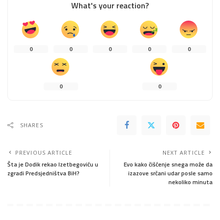
What's your reaction?
0
0
0
0
0
0
0
SHARES
PREVIOUS ARTICLE
NEXT ARTICLE
Šta je Dodik rekao Izetbegoviću u
Evo kako čišćenje snega može da
zgradi Predsjedništva BiH?
izazove srčani udar posle samo
nekoliko minuta