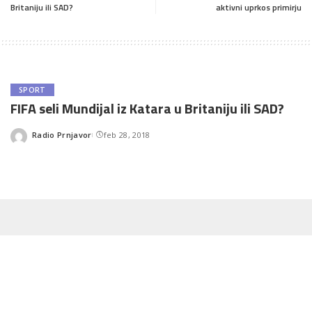
Britaniju ili SAD?
aktivni uprkos primirju
SPORT
FIFA seli Mundijal iz Katara u Britaniju ili SAD?
Radio Prnjavor
feb 28, 2018
Posted
by