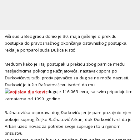
Viši sud u Beogradu donio je 30. maja rješenje o prekidu
postupka do pravosnažnog okončanja ostavniskog postupka,
rekla je portparol suda Dušica Ristić.
Međutim kako je i taj postupak u prekidu zbog parnice među
nasljednicima pokojnog Ražnjatovića, nastavak spora po
Đurkovićevoj tužbi protiv pjevačice za dug se ne može nazrijeti.
Đurković je tužio Ražnatovićevu tvrdeći da mu
duguje 116.063 evra, sa svim pripadajućim
kamatama od 1999. godine.
Ražnatovićka osporava dug Đurkoviću jer je pare pozajmio njen
pokojni suprug Željko Ražnatović Arkan, dok Đurković tvrdi da je
Arkan uzeo novac za potrebe svoje supruge i to u njenom
prisustvu.