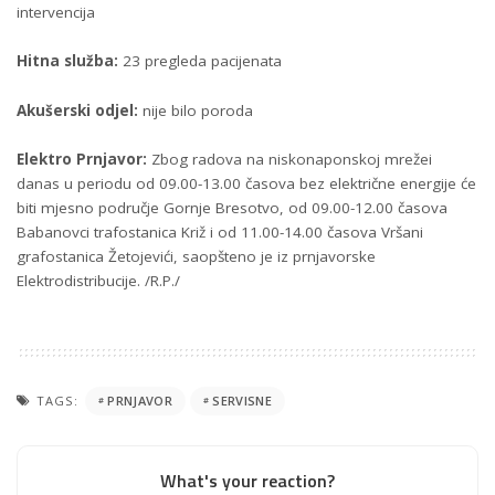
intervencija
Hitna služba:
23 pregleda pacijenata
Akušerski odjel:
nije bilo poroda
Elektro Prnjavor:
Zbog radova na niskonaponskoj mrežei
danas u periodu od 09.00-13.00 časova bez električne energije će
biti mjesno područje Gornje Bresotvo, od 09.00-12.00 časova
Babanovci trafostanica Križ i od 11.00-14.00 časova Vršani
grafostanica Žetojevići, saopšteno je iz prnjavorske
Elektrodistribucije. /R.P./
TAGS:
PRNJAVOR
SERVISNE
What's your reaction?