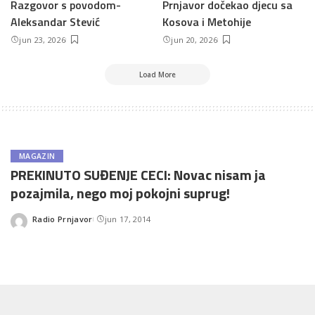
Razgovor s povodom-
Prnjavor dočekao djecu sa
Aleksandar Stević
Kosova i Metohije
jun 23, 2026
jun 20, 2026
Load More
MAGAZIN
PREKINUTO SUĐENJE CECI: Novac nisam ja
pozajmila, nego moj pokojni suprug!
Radio Prnjavor
jun 17, 2014
Posted
by