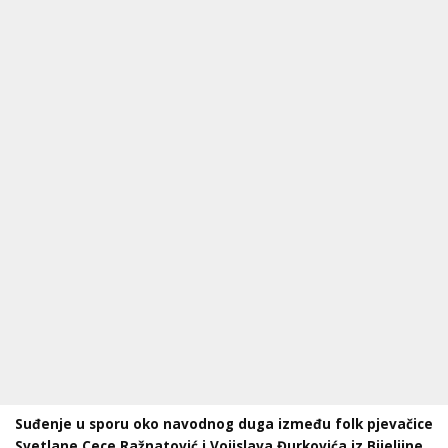
Suđenje u sporu oko navodnog duga između folk pjevačice
Svetlane Cece Ražnatović i Vojislava Đurkovića iz Bijeljine