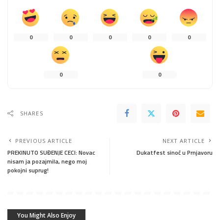
0
0
0
0
0
0
0
SHARES
PREVIOUS ARTICLE
NEXT ARTICLE
PREKINUTO SUĐENJE CECI: Novac
Dukatfest sinoć u Prnjavoru
nisam ja pozajmila, nego moj
pokojni suprug!
You Might Also Enjoy