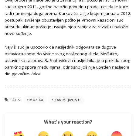
Ovaj proces je inače bio je u završnoj fazi, pošto je Prvi osnovni
sud krajem 2011. godine naložio prinudnu prodaju dijela te kuće
radi namirenja duga prema Đurkoviću, ali je krajem januara 2012.
postupak izvršenja obustavljen pošto je Vrhovni kasacioni sud
presudu ukinuo pošto je usvojio njen zahtjev za reviziju i naložio
novo suđenje.
Najviši sud je upozorio da nasljednik odgovara za dugove
ostavioca samo do visine svog nasljednog dijela. Međutim,
ostavinska rasprava Ražnatovićevih nasljednika je u prekidu zbog
parničnog spora među njima, odnosno još nije utvrđen nasljedni
dio pjevačice. /alo/
TAGS:
MUZIKA
ZANIMLJIVOSTI
What's your reaction?