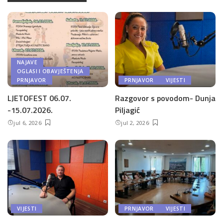
NAJAVE
OGLASI I OBAVJEŠTENJA
PRNJAVOR
PRNJAVOR
VIJESTI
LJETOFEST 06.07.
Razgovor s povodom- Dunja
-15.07.2026.
Piljagić
jul 6, 2026
jul 2, 2026
VIJESTI
PRNJAVOR
VIJESTI